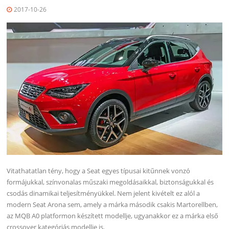
2017-10-26
Vitathatatlan tény, hogy a Seat egyes típusai kitűnnek vonzó
formájukkal, színvonalas műszaki megoldásaikkal, biztonságukkal és
csodás dinamikai teljesítményükkel. Nem jelent kivételt ez alól a
modern Seat Arona sem, amely a márka második csakis Martorellben,
az MQB A0 platformon készített modellje, ugyanakkor ez a márka első
crossover kategóriás modellje is.