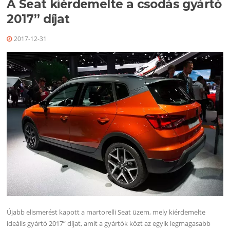
A Seat kiérdemelte a csodás gyártó
2017” díjat
2017-12-31
Újabb elismerést kapott a martorelli Seat üzem, mely kiérdemelte
ideális gyártó 2017” díjat, amit a gyártók közt az egyik legmagasabb