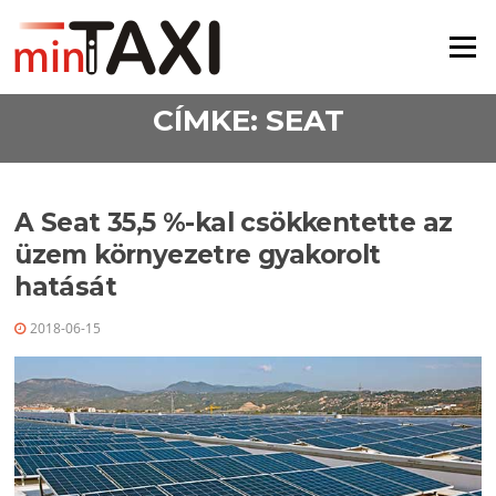
Ugrás a tartalomra
Menü
CÍMKE:
SEAT
A Seat 35,5 %-kal csökkentette az
üzem környezetre gyakorolt
hatását
2018-06-15