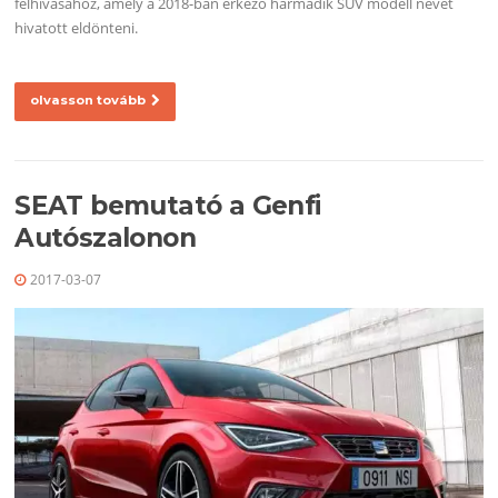
felhívásához, amely a 2018-ban érkező harmadik SUV modell nevét
hivatott eldönteni.
olvasson tovább
SEAT bemutató a Genfi
Autószalonon
2017-03-07