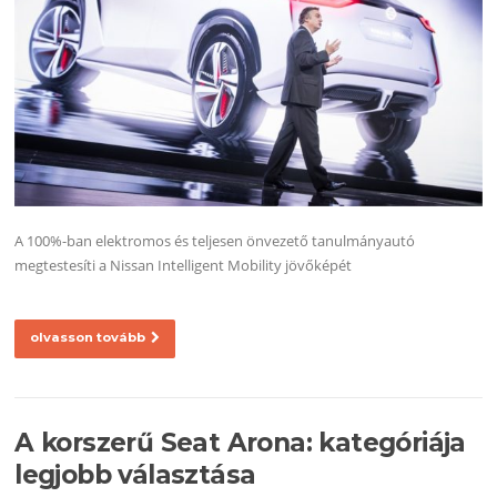
A 100%-ban elektromos és teljesen önvezető tanulmányautó
megtestesíti a Nissan Intelligent Mobility jövőképét
olvasson tovább
A korszerű Seat Arona: kategóriája
legjobb választása