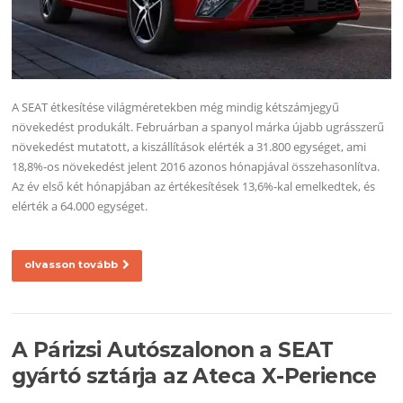
A SEAT étkesítése világméretekben még mindig kétszámjegyű
növekedést produkált. Februárban a spanyol márka újabb ugrásszerű
növekedést mutatott, a kiszállítások elérték a 31.800 egységet, ami
18,8%-os növekedést jelent 2016 azonos hónapjával összehasonlítva.
Az év első két hónapjában az értékesítések 13,6%-kal emelkedtek, és
elérték a 64.000 egységet.
olvasson tovább
A Párizsi Autószalonon a SEAT
gyártó sztárja az Ateca X-Perience