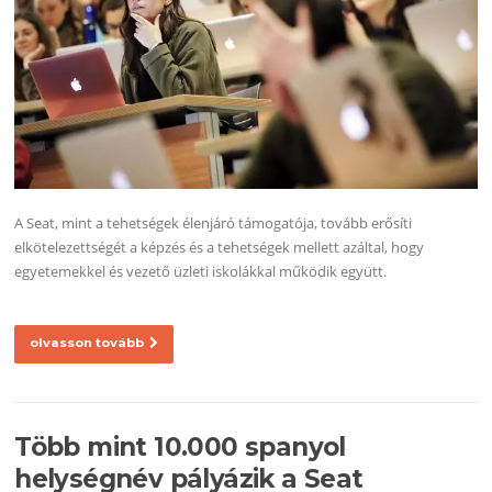
A Seat, mint a tehetségek élenjáró támogatója, tovább erősíti
elkötelezettségét a képzés és a tehetségek mellett azáltal, hogy
egyetemekkel és vezető üzleti iskolákkal működik együtt.
olvasson tovább
Több mint 10.000 spanyol
helységnév pályázik a Seat