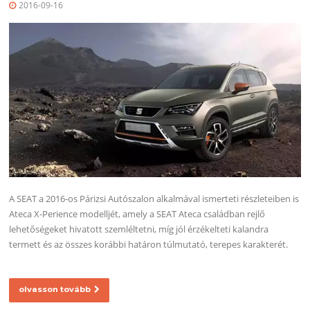
2016-09-16
A SEAT a 2016-os Párizsi Autószalon alkalmával ismerteti részleteiben is
Ateca X-Perience modelljét, amely a SEAT Ateca családban rejlő
lehetőségeket hivatott szemléltetni, míg jól érzékelteti kalandra
termett és az összes korábbi határon túlmutató, terepes karakterét.
olvasson tovább