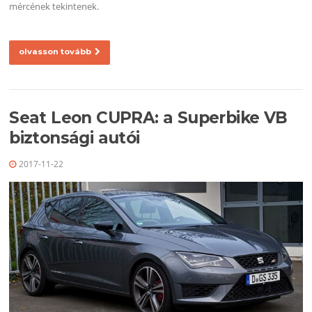
mércének tekintenek.
olvasson tovább
Seat Leon CUPRA: a Superbike VB
biztonsági autói
2017-11-22