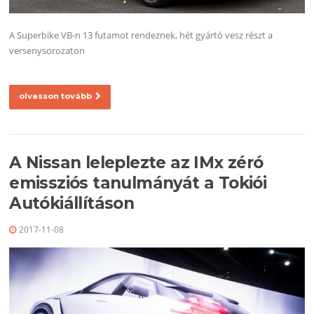
A Superbike VB-n 13 futamot rendeznek, hét gyártó vesz részt a
versenysorozaton
olvasson tovább
A Nissan leleplezte az IMx zéró
emissziós tanulmányát a Tokiói
Autókiállításon
2017-11-08