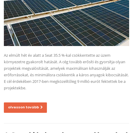
Az elmúlt hét év alatt a Seat 35.5 %-kal csökkentette az üzem
környezetre gyakorolt hatását. A cég tovább erősíti és gyorsítja olyan
projektek megvalósítását, amelyek maximálisan kihasználják az
erőforrásokat, és minimálisra csökkentik a káros anyagok kibocsátását.
E cél érdekében 2017-ben megközelítőleg 9 millió eurót fektettek be a
projektekbe.
olvasson tovább