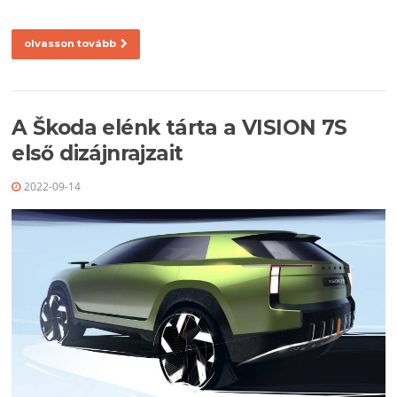
olvasson tovább
A Škoda elénk tárta a VISION 7S
első dizájnrajzait
2022-09-14