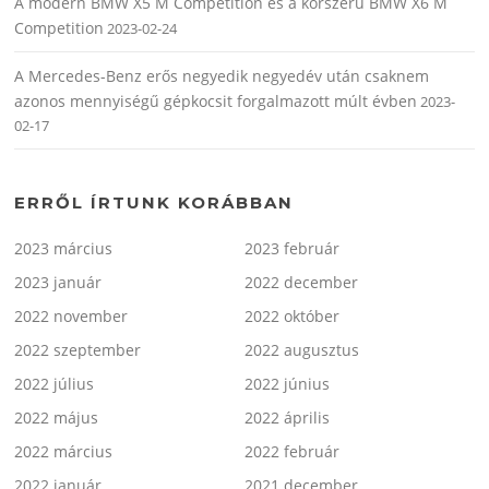
A modern BMW X5 M Competition és a korszerű BMW X6 M
Competition
2023-02-24
A Mercedes-Benz erős negyedik negyedév után csaknem
azonos mennyiségű gépkocsit forgalmazott múlt évben
2023-
02-17
ERRŐL ÍRTUNK KORÁBBAN
2023 március
2023 február
2023 január
2022 december
2022 november
2022 október
2022 szeptember
2022 augusztus
2022 július
2022 június
2022 május
2022 április
2022 március
2022 február
2022 január
2021 december