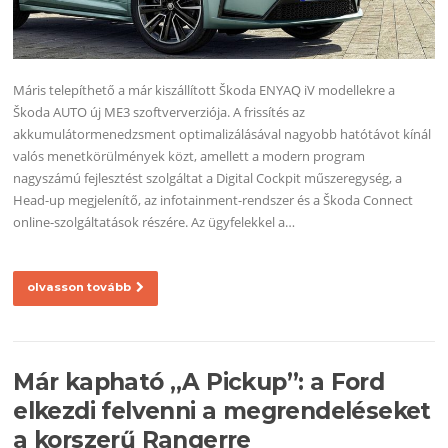
Máris telepíthető a már kiszállított Škoda ENYAQ iV modellekre a
Škoda AUTO új ME3 szoftververziója. A frissítés az
akkumulátormenedzsment optimalizálásával nagyobb hatótávot kínál
valós menetkörülmények közt, amellett a modern program
nagyszámú fejlesztést szolgáltat a Digital Cockpit műszeregység, a
Head-up megjelenítő, az infotainment-rendszer és a Škoda Connect
online-szolgáltatások részére. Az ügyfelekkel a…
olvasson tovább
Már kapható „A Pickup”: a Ford
elkezdi felvenni a megrendeléseket
a korszerű Rangerre