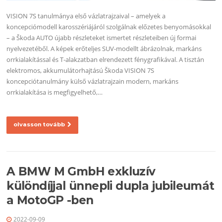
VISION 7S tanulmánya első vázlatrajzaival – amelyek a
koncepciómodell karosszériájáról szolgálnak előzetes benyomásokkal
– a Škoda AUTO újabb részleteket ismertet részleteiben új formai
nyelvezetéből. A képek erőteljes SUV-modellt ábrázolnak, markáns
orrkialakítással és T-alakzatban elrendezett fénygrafikával. A tisztán
elektromos, akkumulátorhajtású Škoda VISION 7S
koncepciótanulmány külső vázlatrajzain modern, markáns
orrkialakítása is megfigyelhető,…
olvasson tovább
A BMW M GmbH exkluzív
különdíjjal ünnepli dupla jubileumát
a MotoGP -ben
2022-09-09