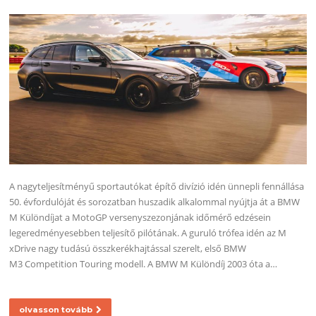
A nagyteljesítményű sportautókat építő divízió idén ünnepli fennállása
50. évfordulóját és sorozatban huszadik alkalommal nyújtja át a BMW
M Különdíjat a MotoGP versenyszezonjának időmérő edzésein
legeredményesebben teljesítő pilótának. A guruló trófea idén az M
xDrive nagy tudású összkerékhajtással szerelt, első BMW
M3 Competition Touring modell. A BMW M Különdíj 2003 óta a…
olvasson tovább