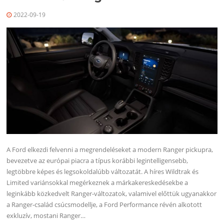
2022-09-19
A Ford elkezdi felvenni a megrendeléseket a modern Ranger pickupra,
bevezetve az európai piacra a típus korábbi legintelligensebb,
legtöbbre képes és legsokoldalúbb változatát. A híres Wildtrak és
Limited variánsokkal megérkeznek a márkakereskedésekbe a
leginkább közkedvelt Ranger-változatok, valamivel előttük ugyanakkor
a Ranger-család csúcsmodellje, a Ford Performance révén alkotott
exkluzív, mostani Ranger…