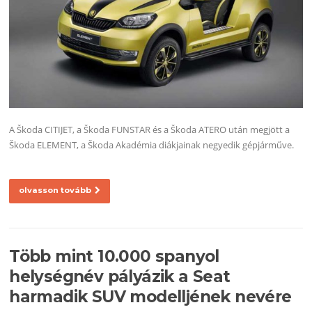
A Škoda CITIJET, a Škoda FUNSTAR és a Škoda ATERO után megjött a
Škoda ELEMENT, a Škoda Akadémia diákjainak negyedik gépjárműve.
olvasson tovább
Több mint 10.000 spanyol
helységnév pályázik a Seat
harmadik SUV modelljének nevére