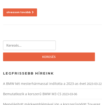
olvasson tovább
Keresés:
LEGFRISSEBB HÍREINK
A BMW két mesterhármassal indította a 2023-as évet
2023-03-22
Bemutatkozik a korszerű BMW M3 CS
2023-03-06
Megvilágított márkaemblémával jön a korszerűsödött Touareg