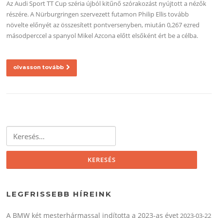
Az Audi Sport TT Cup széria újból kitűnő szórakozást nyújtott a nézők
részére. A Nürburgringen szervezett futamon Philip Ellis tovább
növelte előnyét az összesített pontversenyben, miután 0,267 ezred
másodperccel a spanyol Mikel Azcona előtt elsőként ért be a célba.
olvasson tovább
Keresés:
LEGFRISSEBB HÍREINK
A BMW két mesterhármassal indította a 2023-as évet
2023-03-22