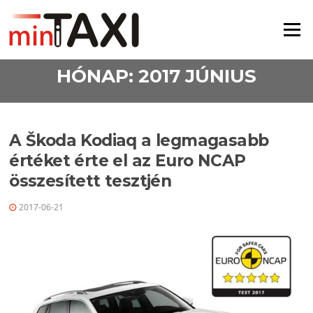
Ugrás a tartalomra
Menü
HÓNAP:
2017 JÚNIUS
A Škoda Kodiaq a legmagasabb
értéket érte el az Euro NCAP
összesített tesztjén
2017-06-21