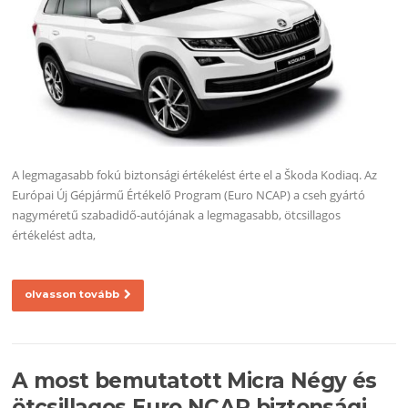
A legmagasabb fokú biztonsági értékelést érte el a Škoda Kodiaq. Az
Európai Új Gépjármű Értékelő Program (Euro NCAP) a cseh gyártó
nagyméretű szabadidő-autójának a legmagasabb, ötcsillagos
értékelést adta,
olvasson tovább
A most bemutatott Micra Négy és
ötcsillagos Euro NCAP biztonsági