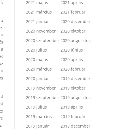
t,
2021 május
2021 április
2021 március
2021 február
mű
2021 január
2020 december
és
2020 november
2020 október
 a
2020 szeptember
2020 augusztus
és
 a
2020 július
2020 június
és
2020 május
2020 április
az
2020 március
2020 február
 a
os
2020 január
2019 december
2019 november
2019 október
st
2019 szeptember
2019 augusztus
st
2019 július
2019 április
tó
2019 március
2019 február
t)
a.
2019 január
2018 december