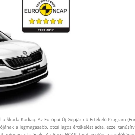
el a Škoda Kodiaq. Az Európai Új Gépjármű Értékelő Program (Eu
jának a legmagasabb, ötcsillagos értékelést adta,
ezzel tanúsítv
jt minden utasának. Az Euro NCAP teszt esetén hasonlóképp