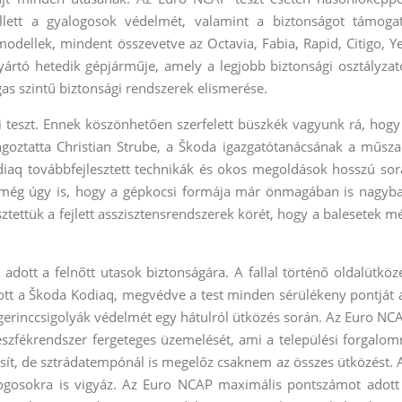
llett a gyalogosok védelmét, valamint a biztonságot támoga
dellek, mindent összevetve az Octavia, Fabia, Rapid, Citigo, Ye
ártó hetedik gépjárműje, amely a legjobb biztonsági osztályzat
magas szintű biztonsági rendszerek elismerése.
 teszt. Ennek köszönhetően szerfelett büszkék vagyunk rá, hogy
ngoztatta Christian Strube, a Škoda igazgatótanácsának a műsza
Kodiaq továbbfejlesztett technikák és okos megoldások hosszú sor
t, még úgy is, hogy a gépkocsi formája már önmagában is nagyb
ztettük a fejlett asszisztensrendszerek körét, hogy a balesetek m
adott a felnőtt utasok biztonságára. A fallal történő oldalütköz
tt a Škoda Kodiaq, megvédve a test minden sérülékeny pontját 
i gerinccsigolyák védelmét egy hátulról ütközés során. Az Euro NC
vészfékrendszer fergeteges üzemelését, ami a települési forgalom
esít, de sztrádatempónál is megelőz csaknem az összes ütközést. 
logosokra is vigyáz. Az Euro NCAP maximális pontszámot adott