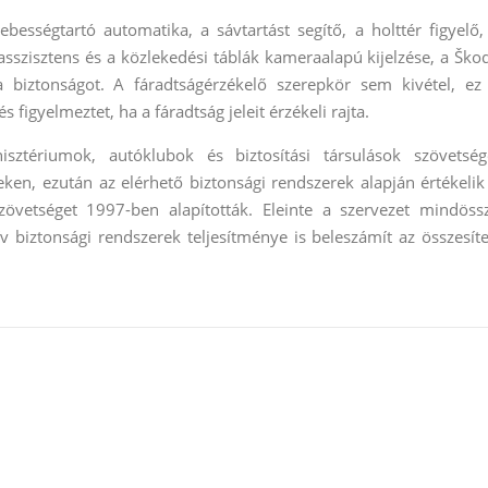
ességtartó automatika, a sávtartást segítő, a holttér figyelő,
 asszisztens és a közlekedési táblák kameraalapú kijelzése, a Ško
a biztonságot. A fáradtságérzékelő szerepkör sem kivétel, ez
 figyelmeztet, ha a fáradtság jeleit érzékeli rajta.
ztériumok, autóklubok és biztosítási társulások szövetség
en, ezután az elérhető biztonsági rendszerek alapján értékelik
övetséget 1997-ben alapították. Eleinte a szervezet mindöss
v biztonsági rendszerek teljesítménye is beleszámít az összesíte