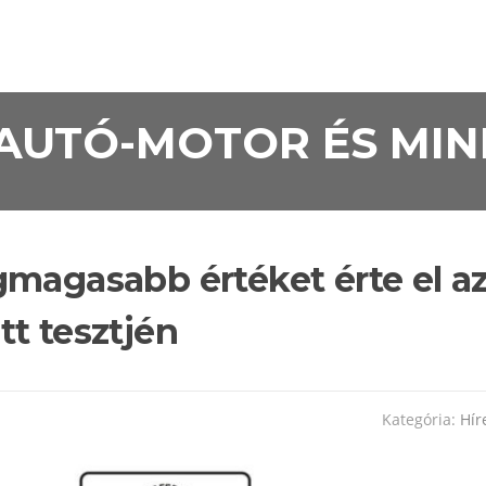
• AUTÓ-MOTOR ÉS MI
gmagasabb értéket érte el a
t tesztjén
Kategória:
Hír