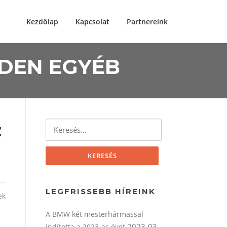
Kezdőlap
Kapcsolat
Partnereink
NDEN EGYÉB
Keresés:
z
LEGFRISSEBB HÍREINK
ek
A BMW két mesterhármassal
2023-03-
indította a 2023-as évet