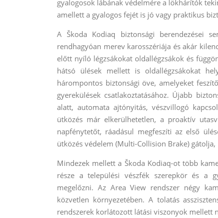
gyalogosok lábának védelmére a lökhárítók teki
amellett a gyalogos fejét is jó vagy praktikus bi
A Škoda Kodiaq biztonsági berendezései s
rendhagyóan merev karosszériája és akár kilenc 
előtt nyíló légzsákokat oldallégzsákok és függöny
hátsó ülések mellett is oldallégzsákokat hel
hárompontos biztonsági öve, amelyeket feszítőv
gyerekülések csatlakoztatásához. Újabb bizto
alatt, automata ajtónyitás, vészvillogó kapc
ütközés már elkerülhetetlen, a proaktív utasv
napfénytetőt, ráadásul megfeszíti az első ülé
ütközés védelem (Multi-Collision Brake) gátolja,
Mindezek mellett a Škoda Kodiaq-ot több kamerá
része a települési vészfék szerepkör és a g
megelőzni. Az Area View rendszer négy kame
közvetlen környezetében. A tolatás asszisztens
rendszerek korlátozott látási viszonyok mellett n