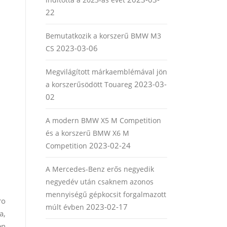
22
Bemutatkozik a korszerű BMW M3
2023-03-06
CS
Megvilágított márkaemblémával jön
2023-03-
a korszerűsödött Touareg
02
A modern BMW X5 M Competition
és a korszerű BMW X6 M
2023-02-24
Competition
A Mercedes-Benz erős negyedik
negyedév után csaknem azonos
mennyiségű gépkocsit forgalmazott
ro
2023-02-17
múlt évben
a,
en