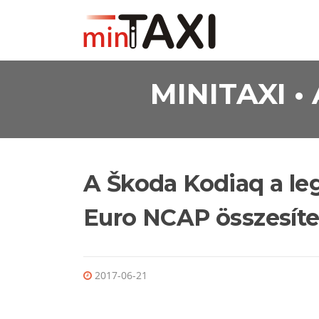
Ugrás a tartalomra
MINITAXI 
A Škoda Kodiaq a le
Euro NCAP összesítet
2017-06-21