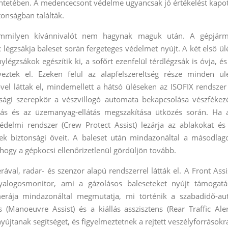
ntetében. A medencecsont védelme ugyancsak jó értékelést kapot
ztonságban találták.
emmilyen kívánnivalót nem hagynak maguk után. A gépjár
légzsákja baleset során fergeteges védelmet nyújt. A két első ül
légzsákok egészítik ki, a sofőrt ezenfelül térdlégzsák is óvja, és
yeztek el. Ezeken felül az alapfelszereltség része minden ül
el láttak el, mindemellett a hátsó üléseken az ISOFIX rendszer
nsági szerepkör a vészvillogó automata bekapcsolása vészfékez
solás és az üzemanyag-ellátás megszakítása ütközés során. Ha 
édelmi rendszer (Crew Protect Assist) lezárja az ablakokat és
sek biztonsági öveit. A baleset után mindazonáltal a másodlag
 hogy a gépkocsi ellenőrizetlenül gördüljön tovább.
val, radar- és szenzor alapú rendszerrel látták el. A Front Assi
yalogosmonitor, ami a gázolásos baleseteket nyújt támogatá
rája mindazonáltal megmutatja, mi történik a szabadidő-au
 (Manoeuvre Assist) és a kiállás asszisztens (Rear Traffic Aler
yújtanak segítséget, és figyelmeztetnek a rejtett veszélyforrásokr