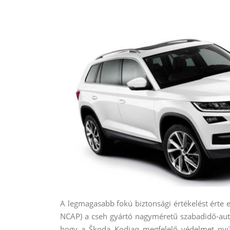
A legmagasabb fokú biztonsági értékelést érte 
NCAP) a cseh gyártó nagyméretű szabadidő-autó
hogy a Škoda Kodiaq megfelelő védelmet nyú