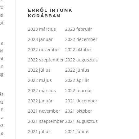
tó
ERRŐL ÍRTUNK
ti
KORÁBBAN
ot
2023 március
2023 február
2023 január
2022 december
 a
2022 november
2022 október
ki
át
2022 szeptember
2022 augusztus
an
2022 július
2022 június
ég
2022 május
2022 április
2022 március
2022 február
és
2022 január
2021 december
az
AP
2021 november
2021 október
ra
2021 szeptember
2021 augusztus
Az
2021 július
2021 június
 a