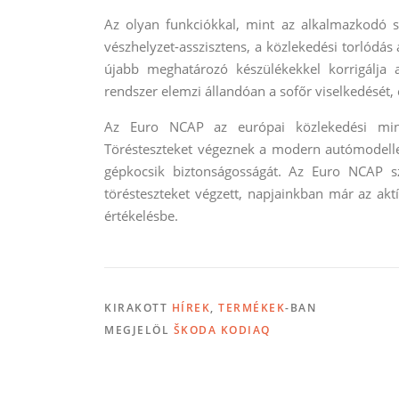
Az olyan funkciókkal, mint az alkalmazkodó seb
vészhelyzet-asszisztens, a közlekedési torlódás
újabb meghatározó készülékekkel korrigálja 
rendszer elemzi állandóan a sofőr viselkedését, és
Az Euro NCAP az európai közlekedési minis
Törésteszteket végeznek a modern autómodellek
gépkocsik biztonságosságát. Az Euro NCAP sz
törésteszteket végzett, napjainkban már az aktí
értékelésbe.
KIRAKOTT
HÍREK
,
TERMÉKEK
-BAN
MEGJELÖL
ŠKODA KODIAQ