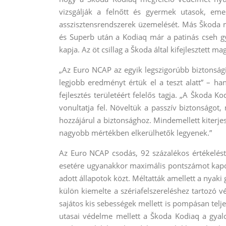
vizsgálják a felnőtt és gyermek utasok, eme
asszisztensrendszerek üzemelését. Más Škoda mo
és Superb után a Kodiaq már a patinás cseh gy
kapja. Az öt csillag a Škoda által kifejlesztett 
„Az Euro NCAP az egyik legszigorúbb biztonsági
legjobb eredményt értük el a teszt alatt” – ha
fejlesztés területéért felelős tagja. „A Škoda 
vonultatja fel. Növeltük a passzív biztonságo
hozzájárul a biztonsághoz. Mindemellett kiterjes
nagyobb mértékben elkerülhetők legyenek.”
Az Euro NCAP csodás, 92 százalékos értékelést 
esetére ugyanakkor maximális pontszámot kapo
adott állapotok közt. Méltatták amellett a nyak
külön kiemelte a szériafelszereléshez tartozó 
sajátos kis sebességek mellett is pompásan telj
utasai védelme mellett a Škoda Kodiaq a gya