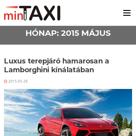
Ugrás a tartalomra
Menü
HÓNAP:
2015 MÁJUS
Luxus terepjáró hamarosan a
Lamborghini kínálatában
2015-05-28