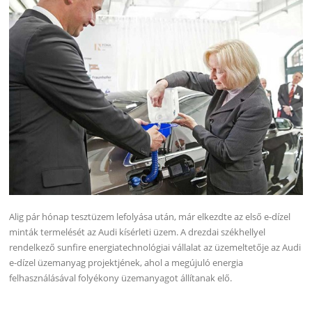
Alig pár hónap tesztüzem lefolyása után, már elkezdte az első e-dízel
minták termelését az Audi kísérleti üzem. A drezdai székhellyel
rendelkező sunfire energiatechnológiai vállalat az üzemeltetője az Audi
e-dízel üzemanyag projektjének, ahol a megújuló energia
felhasználásával folyékony üzemanyagot állítanak elő.