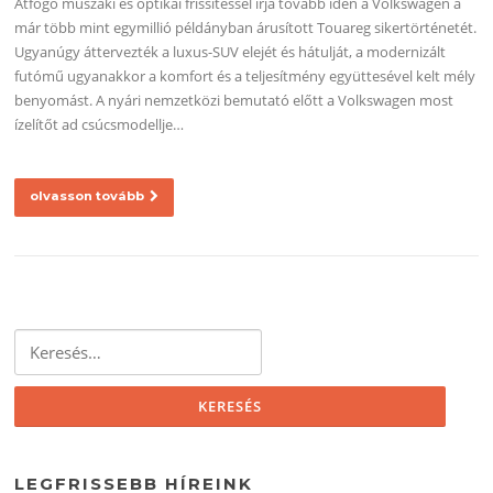
Átfogó műszaki és optikai frissítéssel írja tovább idén a Volkswagen a
már több mint egymillió példányban árusított Touareg sikertörténetét.
Ugyanúgy áttervezték a luxus-SUV elejét és hátulját, a modernizált
futómű ugyanakkor a komfort és a teljesítmény együttesével kelt mély
benyomást. A nyári nemzetközi bemutató előtt a Volkswagen most
ízelítőt ad csúcsmodellje…
olvasson tovább
Keresés:
LEGFRISSEBB HÍREINK