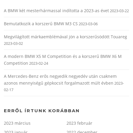
A BMW két mesterhármassal indította a 2023-as évet
2023-03-22
Bemutatkozik a korszerű BMW M3 CS
2023-03-06
Megvilágított márkaemblémával jön a korszerűsödött Touareg
2023-03-02
A modern BMW X5 M Competition és a korszerű BMW X6 M
Competition
2023-02-24
A Mercedes-Benz erős negyedik negyedév után csaknem
azonos mennyiségű gépkocsit forgalmazott múlt évben
2023-
02-17
ERRŐL ÍRTUNK KORÁBBAN
2023 március
2023 február
2023 január
2022 december