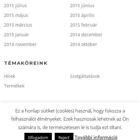
2015 július
2015 június
2015 május
2015 április
2015 március
2015 február
2015 január
2014 december
2014 november
2014 október
TÉMAKÖREINK
Hírek
Szolgáltatások
Termékek
Ez a honlap sütiket (cookies) használ, hogy fokozza a
felhasználói élményeket. Ezek hasznosak lehetnek az Ön
Copyright © 2026 minitaxi.hu. Minden Jog Fenntartva.
számára is, de természetesen le is tudja ezt tiltani.
Screenr parallax theme
által FameThemes
További információ
Elfogadom
Reject