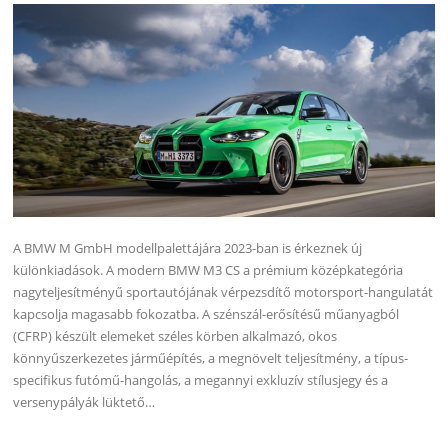
A BMW M GmbH modellpalettájára 2023-ban is érkeznek új
különkiadások. A modern BMW M3 CS a prémium középkategória
nagyteljesítményű sportautójának vérpezsdítő motorsport-hangulatát
kapcsolja magasabb fokozatba. A szénszál-erősítésű műanyagból
(CFRP) készült elemeket széles körben alkalmazó, okos
könnyűszerkezetes járműépítés, a megnövelt teljesítmény, a típus-
specifikus futómű-hangolás, a megannyi exkluzív stílusjegy és a
versenypályák lüktető…