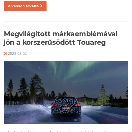
olvasson tovább
Megvilágított márkaemblémával
jön a korszerűsödött Touareg
2023-03-02