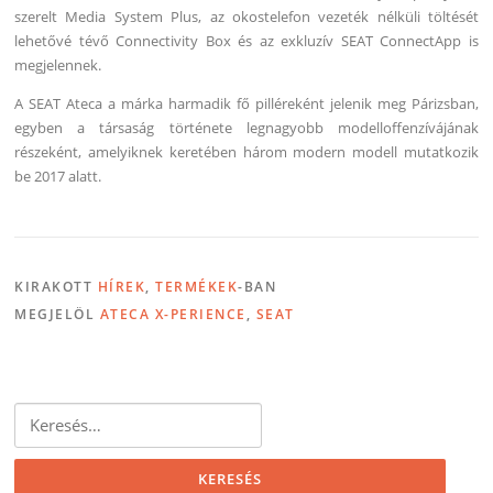
szerelt Media System Plus, az okostelefon vezeték nélküli töltését
lehetővé tévő Connectivity Box és az exkluzív SEAT ConnectApp is
megjelennek.
A SEAT Ateca a márka harmadik fő pilléreként jelenik meg Párizsban,
egyben a társaság története legnagyobb modelloffenzívájának
részeként, amelyiknek keretében három modern modell mutatkozik
be 2017 alatt.
KIRAKOTT
HÍREK
,
TERMÉKEK
-BAN
MEGJELÖL
ATECA X-PERIENCE
,
SEAT
Keresés: