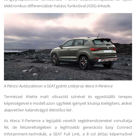
elektronikus differenciálzár-hatású funkcióval (XDS) érkezik.
A Párizsi Autószalonon a SEAT gyártó sztárja az Ateca X-Perience
Természet ihlette matt olívazöld színével és egyedülálló terepes
képességeivel e modell azon ügyfelek igényeit kívánja kielégíteni, akiket
alapvetően kalandvágyó életstílus leír.
Az Ateca X-Perience a legújabb vezetői segédrendszereket vonultatja
fel, de felszereltségében a legfrissebb generációs Easy Connect
infotainment-technikák, a SEAT Full Link, a 8 col átlójú képernyővel