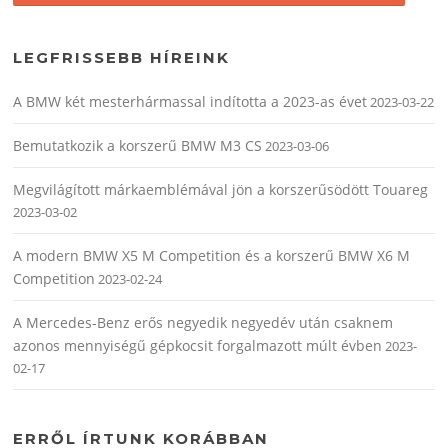
LEGFRISSEBB HÍREINK
A BMW két mesterhármassal indította a 2023-as évet
2023-03-22
Bemutatkozik a korszerű BMW M3 CS
2023-03-06
Megvilágított márkaemblémával jön a korszerűsödött Touareg
2023-03-02
A modern BMW X5 M Competition és a korszerű BMW X6 M
Competition
2023-02-24
A Mercedes-Benz erős negyedik negyedév után csaknem
azonos mennyiségű gépkocsit forgalmazott múlt évben
2023-
02-17
ERRŐL ÍRTUNK KORÁBBAN