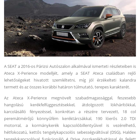
A SEAT a 2016-os Párizsi Autószalon alkalmával ismerteti részleteiben is
Ateca X-Perience modelljét, amely a SEAT Ateca családban rejlő
lehetőségeket hivatott szemléltetni, míg jól érzékelteti kalandra
termett és az összes korábbi határon túlmutató, terepes karakterét.
Az Ateca X-Perience megnövelt szabadmagassággal, feszesebb
hangolású kerékfelfüggesztésekkel, átdolgozott lökhárítókkal,
karcolásálló fényezéssel, konkrétan a részére tervezett, 18 col
peremátmérőjű könnyűfém keréktárcsákkal, 190 lóerős 2.0 TDI
motorral, a kormánykerék kapcsolóbillentyűivel is vezérelhető,
hétfokozatú, kettős tengelykapcsolós sebességváltóval (DSG), Haldex
tengelykapcsolóval funkcionáló 4 Drive összkerékhajtással és fejlett