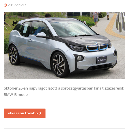
2017-11-17
október 26-án napvilágot látott a sorozatgyártásban kínált százezredik
BMW i3 modell
olvasson tovább