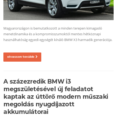
Magyarországon is bemutatkozott a minden terepen kimagasló
menetdinamika és a kompromisszumoktól mentes hétköznapi
használhatóság egyedi egységét kínáló BMW X3 harmadik generációja.
olvasson tovább
A százezredik BMW i3
megszületésével új feladatot
kaptak az úttörő modern műszaki
megoldás nyugdíjazott
akkumulátorai