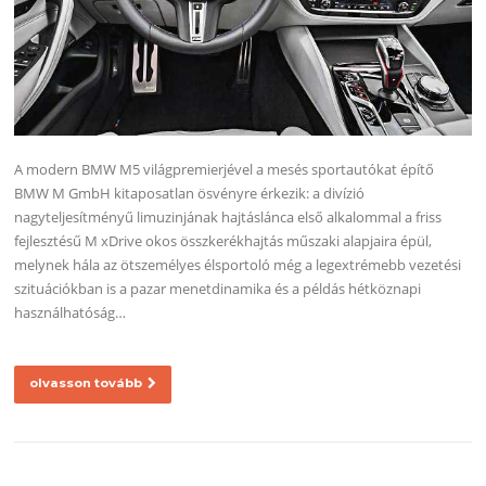
A modern BMW M5 világpremierjével a mesés sportautókat építő
BMW M GmbH kitaposatlan ösvényre érkezik: a divízió
nagyteljesítményű limuzinjának hajtáslánca első alkalommal a friss
fejlesztésű M xDrive okos összkerékhajtás műszaki alapjaira épül,
melynek hála az ötszemélyes élsportoló még a legextrémebb vezetési
szituációkban is a pazar menetdinamika és a példás hétköznapi
használhatóság…
olvasson tovább
Bejegyzés navigáció