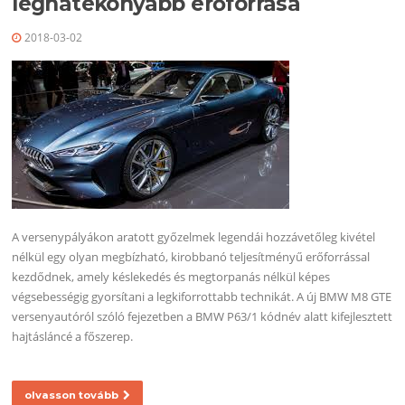
leghatékonyabb erőforrása
2018-03-02
A versenypályákon aratott győzelmek legendái hozzávetőleg kivétel
nélkül egy olyan megbízható, kirobbanó teljesítményű erőforrással
kezdődnek, amely késlekedés és megtorpanás nélkül képes
végsebességig gyorsítani a legkiforrottabb technikát. A új BMW M8 GTE
versenyautóról szóló fejezetben a BMW P63/1 kódnév alatt kifejlesztett
hajtásláncé a főszerep.
olvasson tovább