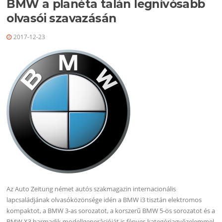
BMW a planéta talán legnívósabb
olvasói szavazásán
2017-12-23
Az Auto Zeitung német autós szakmagazin internacionális
lapcsaládjának olvasóközönsége idén a BMW i3 tisztán elektromos
kompaktot, a BMW 3-as sorozatot, a korszerű BMW 5-ös sorozatot és a
BMW X3 harmadik modellgenerációját is fényes kategóriagyőzelemmel