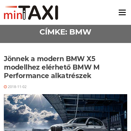
Ugrás a tartalomra
Menü
CÍMKE:
BMW
Jönnek a modern BMW X5
modellhez elérhető BMW M
Performance alkatrészek
2018-11-02