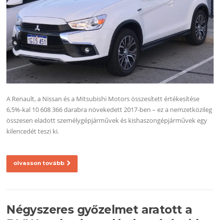
A Renault, a Nissan és a Mitsubishi Motors összesített értékesítése
6,5%-kal 10 608 366 darabra növekedett 2017-ben – ez a nemzetközileg
összesen eladott személygépjárművek és kishaszongépjárművek egy
kilencedét teszi ki.
olvasson tovább
Négyszeres győzelmet aratott a