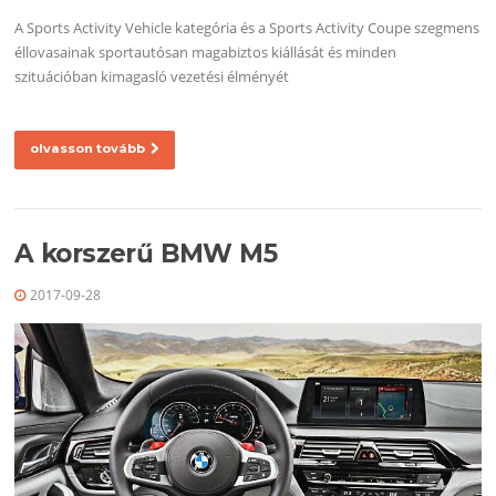
A Sports Activity Vehicle kategória és a Sports Activity Coupe szegmens
éllovasainak sportautósan magabiztos kiállását és minden
szituációban kimagasló vezetési élményét
olvasson tovább
A korszerű BMW M5
2017-09-28