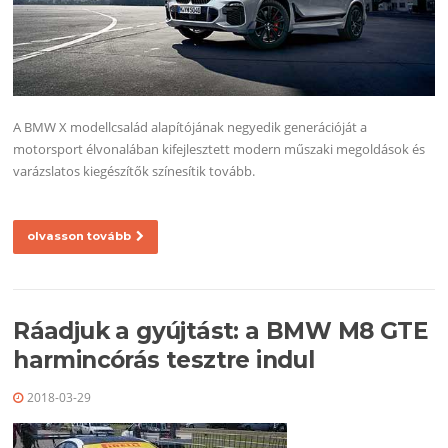
A BMW X modellcsalád alapítójának negyedik generációját a
motorsport élvonalában kifejlesztett modern műszaki megoldások és
varázslatos kiegészítők színesítik tovább.
olvasson tovább
Ráadjuk a gyújtást: a BMW M8 GTE
harmincórás tesztre indul
2018-03-29