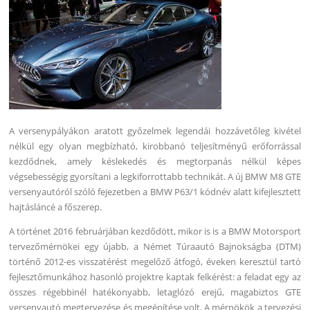
A versenypályákon aratott győzelmek legendái hozzávetőleg kivétel
nélkül egy olyan megbízható, kirobbanó teljesítményű erőforrással
kezdődnek, amely késlekedés és megtorpanás nélkül képes
végsebességig gyorsítani a legkiforrottabb technikát. A új BMW M8 GTE
versenyautóról szóló fejezetben a BMW P63/1 kódnév alatt kifejlesztett
hajtásláncé a főszerep.
A történet 2016 februárjában kezdődött, mikor is is a BMW Motorsport
tervezőmérnökei egy újabb, a Német Túraautó Bajnokságba (DTM)
történő 2012-es visszatérést megelőző átfogó, éveken keresztül tartó
fejlesztőmunkához hasonló projektre kaptak felkérést: a feladat egy az
összes régebbinél hatékonyabb, letaglózó erejű, magabiztos GTE
versenyautó megtervezése és megépítése volt. A mérnökök a tervezési