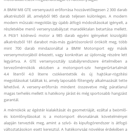
A BMW M8 GTE versenyautó erőforrása hozzávetőlegesen 2 300 darab
alkatrészből áll, amelyből 985 darab teljesen különleges. A modern
modern műszaki megoldás így újabb átfogó módosításokat igényelt, a
részletekbe menő versenyszabályzat maradéktalan betartása mellett.
A P63/1 kódnevű motor a 985 darab egyéni igényeket kiszolgáló
alkatrészből 181 darabot más-más gyártósorokról örökölt meg, több
mint 700 darab mindazonáltal a BMW Motorsport egy másik
versenymotorjából érkezett, vagy konkrétan az újdonság részére lett
legyártva. A GTE versenyosztály szabályrendszere értelmében a
tervezőmérnökök eközben a motorsport-szív hengerűrtartalmát
4.4 literről 4.0 literre csökkentették és új hajtókar-rögzítési
megoldásokat találtak ki, amely laposabb főtengely alkalmazását tette
lehetővé. A verseny-erőforrás mindent összevetve még páratlanul
magas terhelés mellett is hatékony járást és még sportosabb hangzást
garantál.
A mérnökök az égéstér kialakítását és geometriáját, ezáltal a beömlő-
és kiömlőnyílásokat is a motorsport élvonalának követelményei
alapján tervezték meg, amint a szívó- és kipufogórendszer is átfogó
változtatásokon esett keresztül. A hatékonyság növelése érdekében a