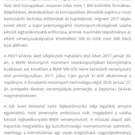
fázis első hónapjaiban összesen több mint 1 000 különféle formában,
felépítésben, elrendezésben és koncepcióban álmodták papírra a most
bemutatott technika erőforrását és hajtásláncát, mígnem 2017 elején
testet öltött a bajor prémiumgyártó motorsport-részlegének valaha
készült leghatékonyabb erőforrása, aminek maximális teljesítménye az
eltérő versenyszabályzatok értelmében 500 és több mint 600 lóerő
közt állítható.
A P63/1 kódnév alatt kifejlesztett hajtáslánc első ízben 2017. január 20-
án, a BMW Motorsport müncheni tesztközpontjában bizonyíthatta
kvalitásait, ezt követően a BMW M8 GTE névre keresztelt versenyautó
első prototípusában, 2017. július 1-jén gurult ki első alkalommal a
napfényre. A forradalmi motorsport-technológia végül 2018. január 27-
én ünnepelte élesben versenypályás premierjét, a Daytona-i 24-órás
megmérettetésen.
A két éven keresztül tartó fejlesztőmunka célja legalább annyira
egyértelmű, mint amennyire ambiciózus volt: megépíteni a valaha
készült leghatékonyabb BMW versenymotort. A műszaki alapot adó
kapacitás megtalálása így kulcsfontosságú momentumnak számított,
merthogy a mérnököknek egy olyan megbízható, nagyteljesítményű