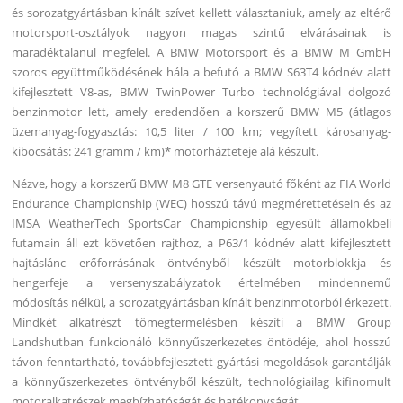
és sorozatgyártásban kínált szívet kellett választaniuk, amely az eltérő
motorsport-osztályok nagyon magas szintű elvárásainak is
maradéktalanul megfelel. A BMW Motorsport és a BMW M GmbH
szoros együttműködésének hála a befutó a BMW S63T4 kódnév alatt
kifejlesztett V8-as, BMW TwinPower Turbo technológiával dolgozó
benzinmotor lett, amely eredendően a korszerű BMW M5 (átlagos
üzemanyag-fogyasztás: 10,5 liter / 100 km; vegyített károsanyag-
kibocsátás: 241 gramm / km)* motorházteteje alá készült.
Nézve, hogy a korszerű BMW M8 GTE versenyautó főként az FIA World
Endurance Championship (WEC) hosszú távú megmérettetésein és az
IMSA WeatherTech SportsCar Championship egyesült államokbeli
futamain áll ezt követően rajthoz, a P63/1 kódnév alatt kifejlesztett
hajtáslánc erőforrásának öntvényből készült motorblokkja és
hengerfeje a versenyszabályzatok értelmében mindennemű
módosítás nélkül, a sorozatgyártásban kínált benzinmotorból érkezett.
Mindkét alkatrészt tömegtermelésben készíti a BMW Group
Landshutban funkcionáló könnyűszerkezetes öntödéje, ahol hosszú
távon fenntartható, továbbfejlesztett gyártási megoldások garantálják
a könnyűszerkezetes öntvényből készült, technológiailag kifinomult
motoralkatrészek megbízhatóságát és hatékonyságát.