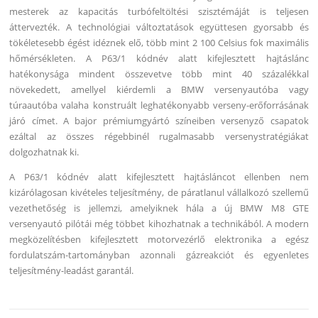
mesterek az kapacitás turbófeltöltési szisztémáját is teljesen
áttervezték. A technológiai változtatások együttesen gyorsabb és
tökéletesebb égést idéznek elő, több mint 2 100 Celsius fok maximális
hőmérsékleten. A P63/1 kódnév alatt kifejlesztett hajtáslánc
hatékonysága mindent összevetve több mint 40 százalékkal
növekedett, amellyel kiérdemli a BMW versenyautóba vagy
túraautóba valaha konstruált leghatékonyabb verseny-erőforrásának
járó címet. A bajor prémiumgyártó színeiben versenyző csapatok
ezáltal az összes régebbinél rugalmasabb versenystratégiákat
dolgozhatnak ki.
A P63/1 kódnév alatt kifejlesztett hajtásláncot ellenben nem
kizárólagosan kivételes teljesítmény, de páratlanul vállalkozó szellemű
vezethetőség is jellemzi, amelyiknek hála a új BMW M8 GTE
versenyautó pilótái még többet kihozhatnak a technikából. A modern
megközelítésben kifejlesztett motorvezérlő elektronika a egész
fordulatszám-tartományban azonnali gázreakciót és egyenletes
teljesítmény-leadást garantál.