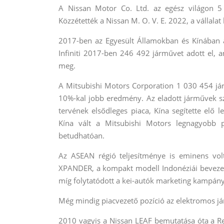
A Nissan Motor Co. Ltd. az egész világon 5
Közzétették a Nissan M. O. V. E. 2022, a vállalat 
2017-ben az Egyesült Államokban és Kínában a 
Infiniti 2017-ben 246 492 járművet adott el,
meg.
A Mitsubishi Motors Corporation 1 030 454 já
10%-kal jobb eredmény. Az eladott járművek 
tervének elsődleges piaca, Kína segítette elő 
Kína vált a Mitsubishi Motors legnagyobb pi
betudhatóan.
Az ASEAN régió teljesítménye is eminens vol
XPANDER, a kompakt modell Indonéziái beveze
míg folytatódott a kei-autók marketing kampány
Még mindig piacvezető pozíció az elektromos j
2010 vagyis a Nissan LEAF bemutatása óta a R