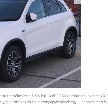
zesített értékesítése 6,5%-kal 10 608 366 darabra növekedett 201
élygépjárművek és kishaszongépjárművek egy kilencedét teszi ki.