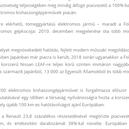
 szövetség teljességében még mindig átfogó piacvezető a 100%-b
ktromos kishaszongépjárművek piacán.
re elérhető, tömeggyártású elektromos jármű – maradt a Fö
romos gépkocsija: 2010. decemberi megjelenése óta több mi
melyet megnövekedett hatótáv, fejlett modern műszaki megoldás
 évben Japánban már piacra is került, 2018 során ugyanakkor a Fö
 korszerű Nissan LEAF-re teljes körű szinten immáron nagyjáb
s származik Japánból, 13 000 az Egyesült Államokból és több mi
00 elektromos kishaszongépjárművet is forgalmazza először 
tatásával egy időben a társaság nyilvánosságra hozta a korsze
ely újabb 100 km-es hatótávolságot ajánl Európában.
 Renault 23,8 százalékos részesedésével megőrizte piacveze
n, és értékesítési darabszámát 38%-kal növelte. Európában