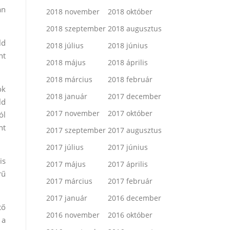
an
2018 november
2018 október
2018 szeptember
2018 augusztus
ld
2018 július
2018 június
nt
2018 május
2018 április
2018 március
2018 február
ok
2018 január
2017 december
ld
2017 november
2017 október
ól
nt
2017 szeptember
2017 augusztus
2017 július
2017 június
is
2017 május
2017 április
rű
2017 március
2017 február
2017 január
2016 december
tő
2016 november
2016 október
 a