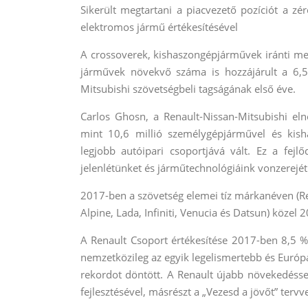
Sikerült megtartani a piacvezető pozíciót a 
elektromos jármű értékesítésével
A crossoverek, kishaszongépjárművek iránti meg
járművek növekvő száma is hozzájárult a 6,
Mitsubishi szövetségbeli tagságának első éve.
Carlos Ghosn, a Renault-Nissan-Mitsubishi elnö
mint 10,6 millió személygépjárművel és kish
legjobb autóipari csoportjává vált. Ez a fejlő
jelenlétünket és járműtechnológiáink vonzerejét
2017-ben a szövetség elemei tíz márkanéven (Re
Alpine, Lada, Infiniti, Venucia és Datsun) közel 
A Renault Csoport értékesítése 2017-ben 8,5 %
nemzetközileg az egyik legelismertebb és Európ
rekordot döntött. A Renault újabb növekedéssel
fejlesztésével, másrészt a „Vezesd a jövőt” terv