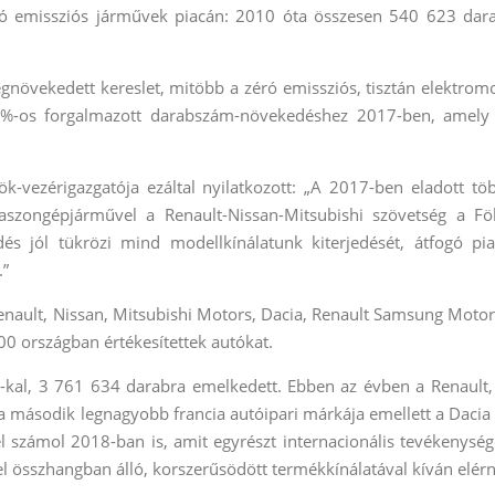
zéró emissziós járművek piacán: 2010 óta összesen 540 623 dar
növekedett kereslet, mitöbb a zéró emissziós, tisztán elektrom
5%-os forgalmazott darabszám-növekedéshez 2017-ben, amely
k-vezérigazgatója ezáltal nyilatkozott: „A 2017-ben eladott tö
aszongépjárművel a Renault-Nissan-Mitsubishi szövetség a Fö
dés jól tükrözi mind modellkínálatunk kiterjedését, átfogó pia
.”
nault, Nissan, Mitsubishi Motors, Dacia, Renault Samsung Motor
200 országban értékesítettek autókat.
-kal, 3 761 634 darabra emelkedett. Ebben az évben a Renault,
a második legnagyobb francia autóipari márkája emellett a Dacia 
 számol 2018-ban is, amit egyrészt internacionális tevékenység
vel összhangban álló, korszerűsödött termékkínálatával kíván elérn