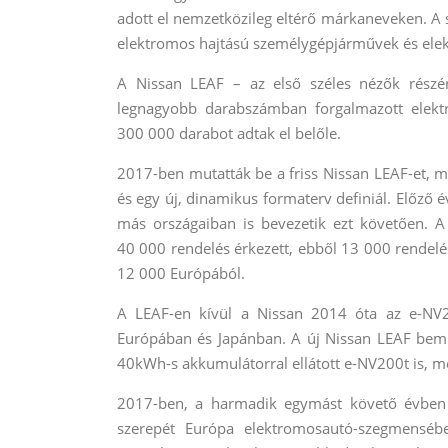
adott el nemzetközileg eltérő márkaneveken. A
elektromos hajtású személygépjárművek és ele
A Nissan LEAF – az első széles nézők részé
legnagyobb darabszámban forgalmazott elekt
300 000 darabot adtak el belőle.
2017-ben mutatták be a friss Nissan LEAF-et, 
és egy új, dinamikus formaterv definiál. Előző
más országaiban is bevezetik ezt követően. A
40 000 rendelés érkezett, ebből 13 000 rendelé
12 000 Európából.
A LEAF-en kívül a Nissan 2014 óta az e-NV2
Európában és Japánban. A új Nissan LEAF bemu
40kWh-s akkumulátorral ellátott e-NV200t is, m
2017-ben, a harmadik egymást követő évben a
szerepét Európa elektromosautó-szegmensébe