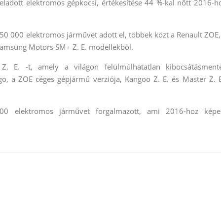
ladott elektromos gépkocsi, értékesítése 44 %-kal nőtt 2016-h
150 000 elektromos járművet adott el, többek közt a Renault ZOE,
Renault Kangoo Z. E, Fluence Z. E. és a Renault Samsung Motors SM۽ Z. E. modellekből.
 E. -t, amely a világon felülmúlhatatlan kibocsátásment
o, a ZOE céges gépjármű verziója, Kangoo Z. E. és Master Z. E
000 elektromos járművet forgalmazott, ami 2016-hoz képe