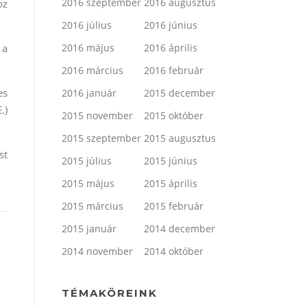
2016 szeptember
2016 augusztus
oz
2016 július
2016 június
2016 május
2016 április
 a
2016 március
2016 február
es
2016 január
2015 december
.)
2015 november
2015 október
2015 szeptember
2015 augusztus
st
2015 július
2015 június
2015 május
2015 április
2015 március
2015 február
2015 január
2014 december
2014 november
2014 október
TÉMAKÖREINK