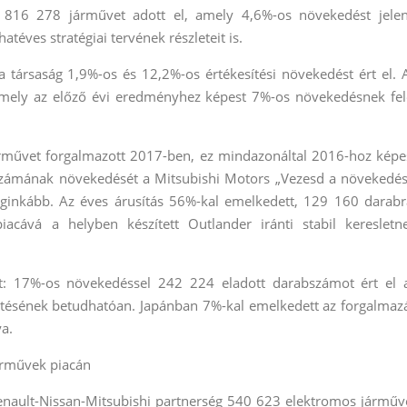
 816 278 járművet adott el, amely 4,6%-os növekedést jelen
hatéves stratégiai tervének részleteit is.
társaság 1,9%-os és 12,2%-os értékesítési növekedést ért el. 
 amely az előző évi eredményhez képest 7%-os növekedésnek fel
rművet forgalmazott 2017-ben, ez mindazonáltal 2016-hoz képe
számának növekedését a Mitsubishi Motors „Vezesd a növekedés
leginkább. Az éves árusítás 56%-kal emelkedett, 129 160 darabr
acává a helyben készített Outlander iránti stabil keresletn
t: 17%-os növekedéssel 242 224 eladott darabszámot ért el 
tésének betudhatóan. Japánban 7%-kal emelkedett az forgalmaz
a.
árművek piacán
enault-Nissan-Mitsubishi partnerség 540 623 elektromos járműv