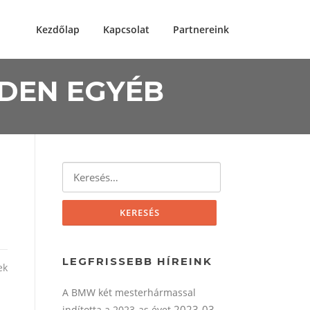
Kezdőlap
Kapcsolat
Partnereink
NDEN EGYÉB
Keresés:
LEGFRISSEBB HÍREINK
ek
A BMW két mesterhármassal
2023-03-
indította a 2023-as évet