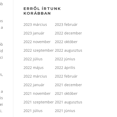
ab
ERRŐL ÍRTUNK
KORÁBBAN
os
2023 március
2023 február
 a
2023 január
2022 december
2022 november
2022 október
bb
2022 szeptember
2022 augusztus
ld
ci
2022 július
2022 június
2022 május
2022 április
s,
2022 március
2022 február
2022 január
2021 december
 a
2021 november
2021 október
is
2021 szeptember
2021 augusztus
ei
2021 július
2021 június
i.