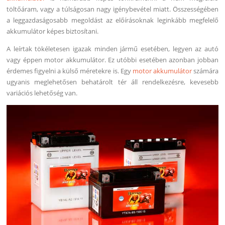
töltőáram, vagy a túlságosan nagy igénybevétel miatt. Összességében
a leggazdaságosabb megoldást az előírásoknak leginkább megfelelő
akkumulátor képes biztosítani.
A leírtak tökéletesen igazak minden jármű esetében, legyen az autó
vagy éppen motor akkumulátor. Ez utóbbi esetében azonban jobban
érdemes figyelni a külső méretekre is. Egy
motor akkumulátor
számára
ugyanis meglehetősen behatárolt tér áll rendelkezésre, kevesebb
variációs lehetőség van.