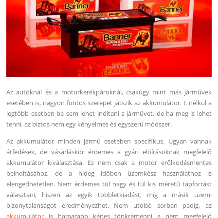
Az autóknál és a motorkerékpároknál, csakúgy mint más járművek
esetében is, nagyon fontos szerepet játszik az akkumulátor. E nélkül a
legtöbb esetben be sem lehet indítani a járművet, de ha meg is lehet
tenni, az biztos nem egy kényelmes és egyszerű módszer.
Az akkumulátor minden jármű esetében specifikus. Ugyan vannak
átfedések, de vásárláskor érdemes a gyári előírásoknak megfelelő
akkumulátor kiválasztása. Ez nem csak a motor erőlködésmentes
beindításához, de a hideg időben üzemkész használathoz is
elengedhetetlen. Nem érdemes túl nagy és túl kis méretű tápforrást
választani, hiszen az egyik többletkiadást, míg a másik üzemi
bizonytalanságot eredményezhet. Nem utolsó sorban pedig, az
akkumulátor
is hamarabb képes tönkremenni a nem megfelelő