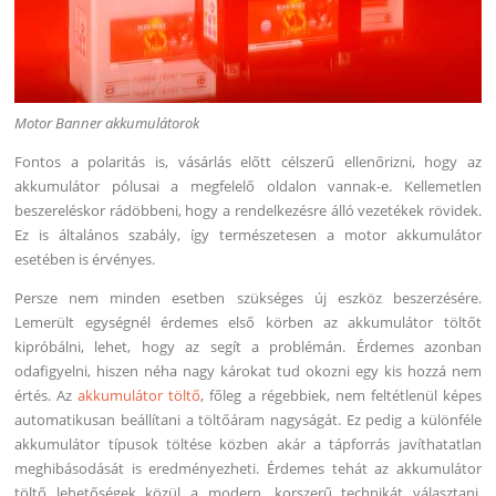
Motor Banner akkumulátorok
Fontos a polaritás is, vásárlás előtt célszerű ellenőrizni, hogy az
akkumulátor pólusai a megfelelő oldalon vannak-e. Kellemetlen
beszereléskor rádöbbeni, hogy a rendelkezésre álló vezetékek rövidek.
Ez is általános szabály, így természetesen a motor akkumulátor
esetében is érvényes.
Persze nem minden esetben szükséges új eszköz beszerzésére.
Lemerült egységnél érdemes első körben az akkumulátor töltőt
kipróbálni, lehet, hogy az segít a problémán. Érdemes azonban
odafigyelni, hiszen néha nagy károkat tud okozni egy kis hozzá nem
értés. Az
akkumulátor töltő
, főleg a régebbiek, nem feltétlenül képes
automatikusan beállítani a töltőáram nagyságát. Ez pedig a különféle
akkumulátor típusok töltése közben akár a tápforrás javíthatatlan
meghibásodását is eredményezheti. Érdemes tehát az akkumulátor
töltő lehetőségek közül a modern, korszerű technikát választani,