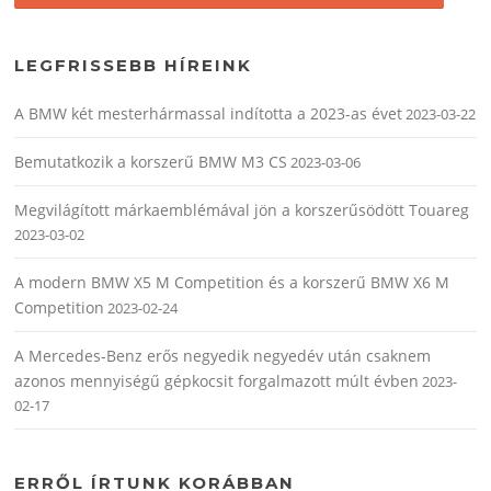
LEGFRISSEBB HÍREINK
A BMW két mesterhármassal indította a 2023-as évet
2023-03-22
Bemutatkozik a korszerű BMW M3 CS
2023-03-06
Megvilágított márkaemblémával jön a korszerűsödött Touareg
2023-03-02
A modern BMW X5 M Competition és a korszerű BMW X6 M
Competition
2023-02-24
A Mercedes-Benz erős negyedik negyedév után csaknem
azonos mennyiségű gépkocsit forgalmazott múlt évben
2023-
02-17
ERRŐL ÍRTUNK KORÁBBAN