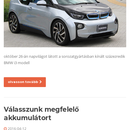
október 26-án napvilágot látott a sorozatgyártásban kínált százezredik
BMW i3 modell
olvasson tovább
Válasszunk megfelelő
akkumulátort
2016-04-12