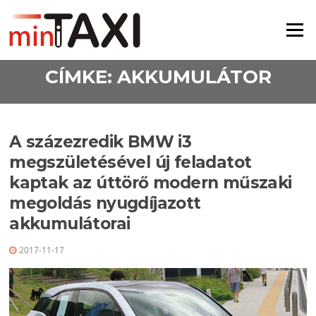
Ugrás a tartalomra
Menü
CÍMKE:
AKKUMULÁTOR
A százezredik BMW i3
megszületésével új feladatot
kaptak az úttörő modern műszaki
megoldás nyugdíjazott
akkumulátorai
2017-11-17