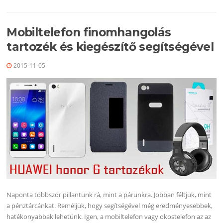
Mobiltelefon finomhangolás
tartozék és kiegészítő segítségével
2015-11-05
Naponta többször pillantunk rá, mint a párunkra. Jobban féltjük, mint
a pénztárcánkat. Reméljük, hogy segítségével még eredményesebbek,
hatékonyabbak lehetünk. Igen, a mobiltelefon vagy okostelefon az az