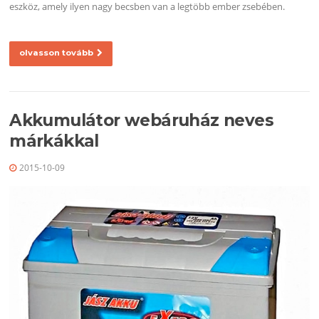
eszköz, amely ilyen nagy becsben van a legtöbb ember zsebében.
olvasson tovább
Akkumulátor webáruház neves
márkákkal
2015-10-09