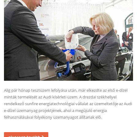
Alig pár hónap tesztüzem lefolyása után, már elkezdte az első e-dízel
minták termelését az Audi kísérleti üzem. A drezdai székhellyel
rendelkező sunfire energiatechnológiai vállalat az üzemeltetője az Audi
e-dízel üzemanyag projektjének, ahol a megújuló energia
felhasználásával folyékony üzemanyagot állítanak elő.