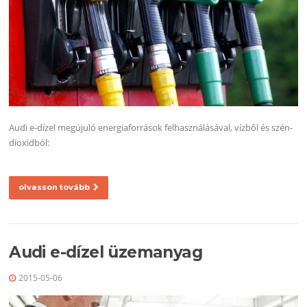
Audi e-dízel megújuló energiaforrások felhasználásával, vízből és szén-
dioxidból:
olvasson tovább
Audi e-dízel üzemanyag
2015-05-06