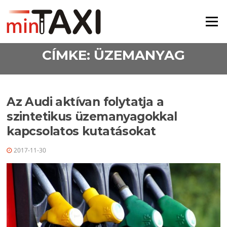
Ugrás a tartalomra
Menü
CÍMKE:
ÜZEMANYAG
Az Audi aktívan folytatja a
szintetikus üzemanyagokkal
kapcsolatos kutatásokat
2017-11-30