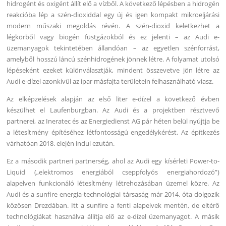
hidrogént és oxigént állít elő a vízből. A következő lépésben a hidrogén
reakcióba lép a szén-dioxiddal egy új és igen kompakt mikroeljárási
modern műszaki megoldás révén. A szén-dioxid keletkezhet a
légkörből vagy biogén füstgázokból és ez jelenti – az Audi e-
üzemanyagok tekintetében állandóan – az egyetlen szénforrást,
amelyből hosszú láncú szénhidrogének jönnek létre. A folyamat utolsó
lépéseként ezeket különválasztják, mindent összevetve jön létre az
Audi e-dízel azonkívül az ipar másfajta területein felhasználható viasz.
Az elképzelések alapján az első liter e-dízel a következő évben
készülhet el Laufenburgban. Az Audi és a projektben résztvevő
partnerei, az Ineratec és az Energiedienst AG pár héten belül nyújtja be
a létesítmény építéséhez létfontosságú engedélykérést. Az építkezés
várhatóan 2018. elején indul ezután.
Ez a második partneri partnerség, ahol az Audi egy kísérleti Power-to-
Liquid („elektromos energiából cseppfolyós energiahordozó”)
alapelven funkcionáló létesítmény létrehozásában üzemel közre. Az
Audi és a sunfire energia-technológiai társaság már 2014. óta dolgozik
közösen Drezdában. Itt a sunfire a fenti alapelvek mentén, de eltérő
technológiákat használva állítja elő az e-dízel üzemanyagot. A másik