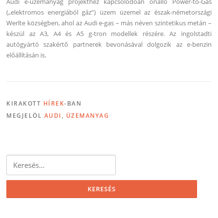
Audi e-üzemanyag projekthez kapcsolódóan önálló Power-to-Gas
(„elektromos energiából gáz”) üzem üzemel az észak-németországi
Werlte községben, ahol az Audi e-gas – más néven szintetikus metán –
készül az A3, A4 és A5 g-tron modellek részére. Az ingolstadti
autógyártó szakértő partnerek bevonásával dolgozik az e-benzin
előállításán is.
KIRAKOTT
HÍREK
-BAN
MEGJELÖL
AUDI
,
ÜZEMANYAG
Keresés: