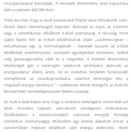
hozzájárulásával biztosítják. A tervezett létesítmény éves kapacitása
eléri a csaknem 400 000 litert.
Több éve már, hogy az Audi kutatásokat folytat olyan klímabarát, szén-
dioxid alapú üzemanyagok kapcsán, akárcsak az e-gas, az e-benzin
vagy a szintetikusan előállított e-dízel üzemanyag. A társaság most
újabb lépést tett az e-dízel előállításának útján. „Laufenburgban –
betudhatóan egy új technológiának – képesek leszünk az e-dízel
előállítását eredményesen, kompakt egységekben kivitelezni, ezáltal
még gazdaságosabbá válik ez a megoldás. A kísérleti létesítmény
lehetőséget ígér a heterogén szektorok társítására, akárcsak az
energiaszektor eltérő, áram, hő és mobilitás területén funkcionáló
szereplőinek az összekapcsolására, valamint lehetséges lesz a
megújuló energia tárolása is.” – nyilatkozta Reiner Mangold, az Audi AG
fenntartható termékfejlesztésért felelős vezetője.
Az Audi e-dízel képes arra, hogy a szokásos belsőégésű motorokat azt
lehet mondani teljesen szén-dioxid semlegesen működtesse.
Előállításához a vízierőművekből származó energiát formálja
szintetikus üzemanyaggá. Működése egy kémiai alapelvet követ: a
vízierőműben helyben előállított zöld energia elektrolízis révén