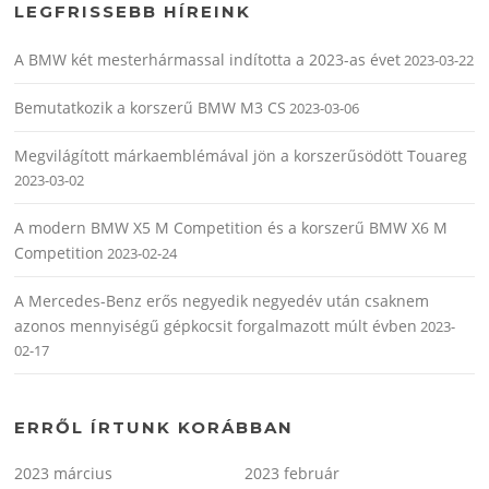
LEGFRISSEBB HÍREINK
A BMW két mesterhármassal indította a 2023-as évet
2023-03-22
Bemutatkozik a korszerű BMW M3 CS
2023-03-06
Megvilágított márkaemblémával jön a korszerűsödött Touareg
2023-03-02
A modern BMW X5 M Competition és a korszerű BMW X6 M
Competition
2023-02-24
A Mercedes-Benz erős negyedik negyedév után csaknem
azonos mennyiségű gépkocsit forgalmazott múlt évben
2023-
02-17
ERRŐL ÍRTUNK KORÁBBAN
2023 március
2023 február