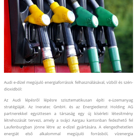
Audi e-dízel megújuló energiaforrások felhasználásával, vízből és szén-
dioxidból:
Az Audi lépésről lépésre szisztematikusan építi e-üzemanyag
stratégiáját. Az Ineratec GmbH. és az Energiedienst Holding AG
partnerekkel együttesen a társaság egy új kísérleti létesítmény
létrehozását tervezi, amely a svájci Aargau kantonban fedezhető fel
Laufenburgban jönne létre az e-dízel gyártására. A elengedhetetlen
energiát első alkalommal megújuló forrásból, vízenergia