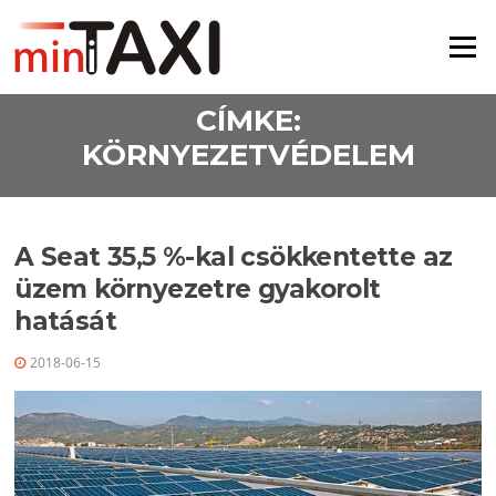
Ugrás a tartalomra
Menü
CÍMKE:
KÖRNYEZETVÉDELEM
A Seat 35,5 %-kal csökkentette az
üzem környezetre gyakorolt
hatását
2018-06-15