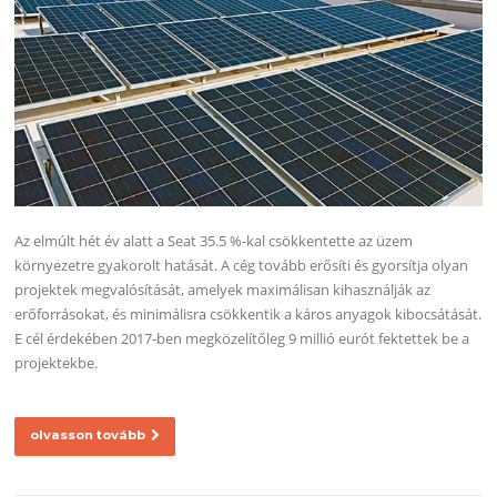
Az elmúlt hét év alatt a Seat 35.5 %-kal csökkentette az üzem
környezetre gyakorolt hatását. A cég tovább erősíti és gyorsítja olyan
projektek megvalósítását, amelyek maximálisan kihasználják az
erőforrásokat, és minimálisra csökkentik a káros anyagok kibocsátását.
E cél érdekében 2017-ben megközelítőleg 9 millió eurót fektettek be a
projektekbe.
olvasson tovább