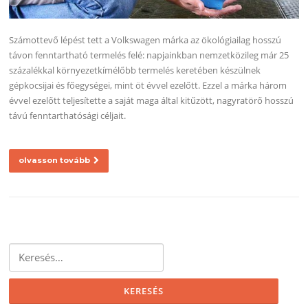
Számottevő lépést tett a Volkswagen márka az ökológiailag hosszú
távon fenntartható termelés felé: napjainkban nemzetközileg már 25
százalékkal környezetkímélőbb termelés keretében készülnek
gépkocsijai és főegységei, mint öt évvel ezelőtt. Ezzel a márka három
évvel ezelőtt teljesítette a saját maga által kitűzött, nagyratörő hosszú
távú fenntarthatósági céljait.
olvasson tovább
Keresés: