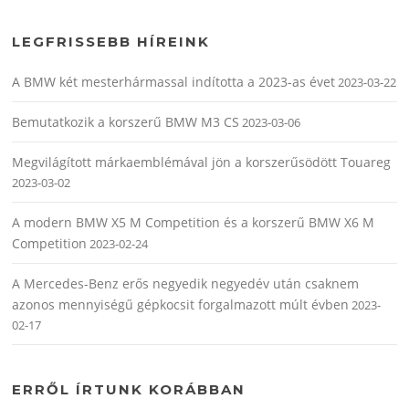
LEGFRISSEBB HÍREINK
A BMW két mesterhármassal indította a 2023-as évet
2023-03-22
Bemutatkozik a korszerű BMW M3 CS
2023-03-06
Megvilágított márkaemblémával jön a korszerűsödött Touareg
2023-03-02
A modern BMW X5 M Competition és a korszerű BMW X6 M
Competition
2023-02-24
A Mercedes-Benz erős negyedik negyedév után csaknem
azonos mennyiségű gépkocsit forgalmazott múlt évben
2023-
02-17
ERRŐL ÍRTUNK KORÁBBAN