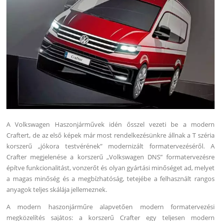
A Volkswagen Haszonjárművek idén ősszel vezeti be a modern
Craftert, de az első képek már most rendelkezésünkre állnak a T széria
korszerű „jókora testvérének” modernizált formatervezéséről. A
Crafter megjelenése a korszerű „Volkswagen DNS” formatervezésre
építve funkcionalitást, vonzerőt és olyan gyártási minőséget ad, melyet
a magas minőség és a megbízhatóság, tetejébe a felhasznált rangos
anyagok teljes skálája jellemeznek.
A modern haszonjárműre alapvetően modern formatervezési
megközelítés sajátos: a korszerű Crafter egy teljesen modern