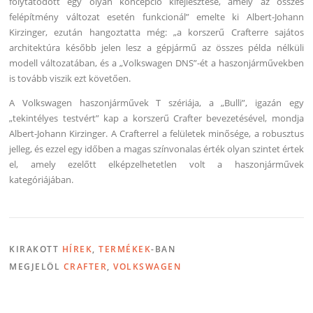
folytatódott egy olyan koncepció kifejlesztése, amely az összes
felépítmény változat esetén funkcionál” emelte ki Albert-Johann
Kirzinger, ezután hangoztatta még: „a korszerű Crafterre sajátos
architektúra később jelen lesz a gépjármű az összes példa nélküli
modell változatában, és a „Volkswagen DNS”-ét a haszonjárművekben
is tovább viszik ezt követően.
A Volkswagen haszonjárművek T szériája, a „Bulli”, igazán egy
„tekintélyes testvért” kap a korszerű Crafter bevezetésével, mondja
Albert-Johann Kirzinger. A Crafterrel a felületek minősége, a robusztus
jelleg, és ezzel egy időben a magas színvonalas érték olyan szintet értek
el, amely ezelőtt elképzelhetetlen volt a haszonjárművek
kategóriájában.
KIRAKOTT
HÍREK
,
TERMÉKEK
-BAN
MEGJELÖL
CRAFTER
,
VOLKSWAGEN