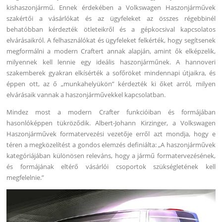
kishaszonjármű. Ennek érdekében a Volkswagen Haszonjárművek
szakértői a vásárlókat és az ügyfeleket az összes régebbinél
behatóbban kérdezték ötleteikről és a gépkocsival kapcsolatos
elvárásaikról. A felhasználókat és ügyfeleket felkérték, hogy segítsenek
megformálni a modern Craftert annak alapján, amint ők elképzelik,
milyennek kell lennie egy ideális haszonjárműnek. A hannoveri
szakemberek gyakran elkísérték a sofőröket mindennapi útjaikra, és
éppen ott, az ő „munkahelyükön” kérdezték ki őket arról, milyen
elvárásaik vannak a haszonjárművekkel kapcsolatban.
Mindez most a modern Crafter funkcióiban és formájában
hasonlóképpen tükröződik. Albert-Johann Kirzinger, a Volkswagen
Haszonjárművek formatervezési vezetője erről azt mondja, hogy e
téren a megközelítést a gondos elemzés definiálta: „A haszonjárművek
kategóriájában különösen releváns, hogy a jármű formatervezésének,
és formájának eltérő vásárlói csoportok szükségletének kell
megfelelnie.”