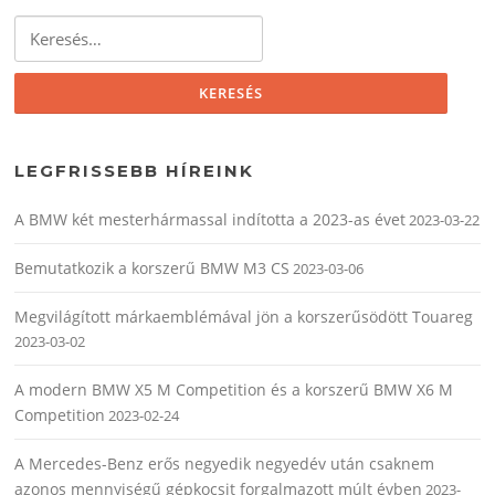
Keresés:
LEGFRISSEBB HÍREINK
A BMW két mesterhármassal indította a 2023-as évet
2023-03-22
Bemutatkozik a korszerű BMW M3 CS
2023-03-06
Megvilágított márkaemblémával jön a korszerűsödött Touareg
2023-03-02
A modern BMW X5 M Competition és a korszerű BMW X6 M
Competition
2023-02-24
A Mercedes-Benz erős negyedik negyedév után csaknem
azonos mennyiségű gépkocsit forgalmazott múlt évben
2023-