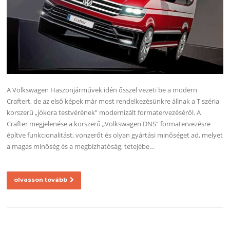
A Volkswagen Haszonjárművek idén ősszel vezeti be a modern
Craftert, de az első képek már most rendelkezésünkre állnak a T széria
korszerű „jókora testvérének” modernizált formatervezéséről. A
Crafter megjelenése a korszerű „Volkswagen DNS” formatervezésre
építve funkcionalitást, vonzerőt és olyan gyártási minőséget ad, melyet
a magas minőség és a megbízhatóság, tetejébe…
olvasson tovább