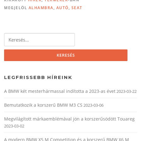
MEGJELÖL
ALHAMBRA
,
AUTÓ
,
SEAT
Keresés:
LEGFRISSEBB HÍREINK
A BMW két mesterhármassal indította a 2023-as évet
2023-03-22
Bemutatkozik a korszerű BMW M3 CS
2023-03-06
Megvilágított márkaemblémával jön a korszerűsödött Touareg
2023-03-02
A modern BMW X5 M Competition és a korszerű BMW X6 M