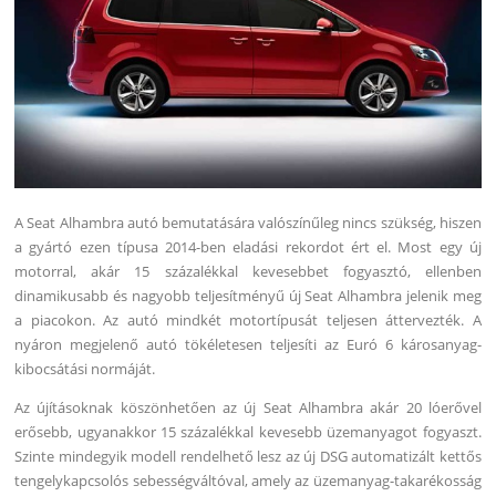
A Seat Alhambra autó bemutatására valószínűleg nincs szükség, hiszen
a gyártó ezen típusa 2014-ben eladási rekordot ért el. Most egy új
motorral, akár 15 százalékkal kevesebbet fogyasztó, ellenben
dinamikusabb és nagyobb teljesítményű új Seat Alhambra jelenik meg
a piacokon. Az autó mindkét motortípusát teljesen áttervezték. A
nyáron megjelenő autó tökéletesen teljesíti az Euró 6 károsanyag-
kibocsátási normáját.
Az újításoknak köszönhetően az új Seat Alhambra akár 20 lóerővel
erősebb, ugyanakkor 15 százalékkal kevesebb üzemanyagot fogyaszt.
Szinte mindegyik modell rendelhető lesz az új DSG automatizált kettős
tengelykapcsolós sebességváltóval, amely az üzemanyag-takarékosság