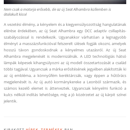
Nem csak a motorja erősebb, de az új Seat Alhambra küllemben is
átalakult kissé
A vezetési élmény, a kényelem és a kiegyensúlyozottság hangulatának
elérése érdekében, az új Seat Alhambra egy DCC adaptív csillapítás-
szabályozással is rendelkezik. Ugyanakkor várhatóan a legnagyobb
élményt a masszázsfunkcióval felszerelt ülések fogják okozni, amelyek
hosszú távon gondoskodnak a kényelmes utazásról. Az új Seat
Alhambra megjelenését is modernizálnák. A LED technológiás hátsó
lámpák képesek kihangsúlyozni az új modell összetartozását a család
többi tagjával. Ugyancsak a márka erősítésének jegyében alakították ki
az új embléma, a könnyűfém keréktárcsák, vagy éppen a hűtőrács
megjelenését is. Az új autó kormánykereke a Leonból származik, és
számos kezelő elemet is átterveztek. Ugyancsak kényelmi funkció a
kulcs nélküli indítás lehetősége, míg a jó közérzetet az új kárpit színei
jelentik.
KIRAKOTT
HÍREK
,
TERMÉKEK
-BAN