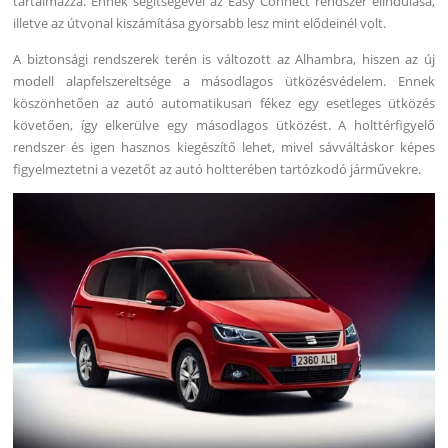
tartalmazza. Ennek segítségével az Easy Connect rendszer elindulása,
illetve az útvonal kiszámítása gyorsabb lesz mint elődeinél volt.
A biztonsági rendszerek terén is változott az Alhambra, hiszen az új
modell alapfelszereltsége a másodlagos ütközésvédelem. Ennek
köszönhetően az autó automatikusan fékez egy esetleges ütközés
követően, így elkerülve egy másodlagos ütközést. A holttérfigyelő
rendszer és igen hasznos kiegészítő lehet, mivel sávváltáskor képes
figyelmeztetni a vezetőt az autó holtterében tartózkodó járművekre.