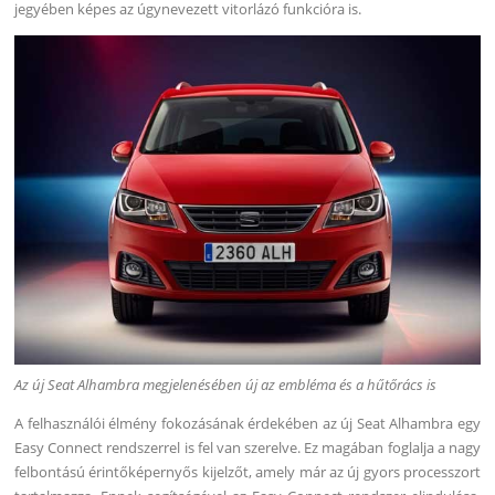
jegyében képes az úgynevezett vitorlázó funkcióra is.
Az új Seat Alhambra megjelenésében új az embléma és a hűtőrács is
A felhasználói élmény fokozásának érdekében az új Seat Alhambra egy
Easy Connect rendszerrel is fel van szerelve. Ez magában foglalja a nagy
felbontású érintőképernyős kijelzőt, amely már az új gyors processzort