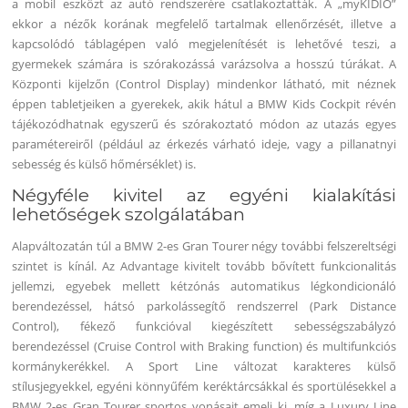
a mobil eszközt az autó rendszerére csatlakoztatták. A „myKIDIO”
ekkor a nézők korának megfelelő tartalmak ellenőrzését, illetve a
kapcsolódó táblagépen való megjelenítését is lehetővé teszi, a
gyermekek számára is szórakozássá varázsolva a hosszú túrákat. A
Központi kijelzőn (Control Display) mindenkor látható, mit néznek
éppen tabletjeiken a gyerekek, akik hátul a BMW Kids Cockpit révén
tájékozódhatnak egyszerű és szórakoztató módon az utazás egyes
paramétereiről (például az érkezés várható ideje, vagy a pillanatnyi
sebesség és külső hőmérséklet) is.
Négyféle kivitel az egyéni kialakítási
lehetőségek szolgálatában
Alapváltozatán túl a BMW 2-es Gran Tourer négy további felszereltségi
szintet is kínál. Az Advantage kivitelt tovább bővített funkcionalitás
jellemzi, egyebek mellett kétzónás automatikus légkondicionáló
berendezéssel, hátsó parkolássegítő rendszerrel (Park Distance
Control), fékező funkcióval kiegészített sebességszabályzó
berendezéssel (Cruise Control with Braking function) és multifunkciós
kormánykerékkel. A Sport Line változat karakteres külső
stílusjegyekkel, egyéni könnyűfém keréktárcsákkal és sportülésekkel a
BMW 2-es Gran Tourer sportos vonásait emeli ki, míg a Luxury Line