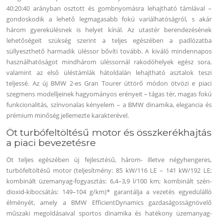
40:20:40 arányban osztott és gombnyomásra lehajtható támlával –
gondoskodik a lehető legmagasabb fokú variálhatóságról, s akár
három gyerekülésnek is helyet kínál. Az utastér berendezésének
lehetőségeit szükség szerint a teljes egészében a padlózatba
süllyeszthető harmadik üléssor bővíti tovább. A kiváló mindennapos
használhatóságot mindhárom üléssornál rakodóhelyek egész sora,
valamint az első üléstámlák hátoldalán lehajtható asztalok teszi
teljessé. Az új BMW 2-es Gran Tourer úttörő módon ötvözi e piaci
szegmens modelljeinek hagyományos erényeit – tágas tér, magas fokú
funkcionalitás, színvonalas kényelem – a BMW dinamika, elegancia és
prémium minőség jellemezte karakterével.
Öt turbófeltöltésű motor és összkerékhajtás
a piaci bevezetésre
Öt teljes egészében új fejlesztésű, három- illetve négyhengeres,
turbófeltöltésű motor (teljesítmény: 85 kW/116 LE – 141 kW/192 LE;
kombinált üzemanyag-fogyasztás: 6,4–3,9 l/100 km; kombinált szén-
dioxid-kibocsátás: 149–104 g/km)* garantálja a vezetés egyedülálló
élményét, amely a BMW EfficientDynamics gazdaságosságnövelő
műszaki megoldásaival sportos dinamika és hatékony üzemanyag-