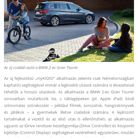
Az új családi autó a BMW 2-es Gran Tourer
Az új fejlesztésű „myKIDIO” alkalmazás (eleinte csak Németországban
kapható) segítségével immár a legkisebb utasok számára is élvezetessé
tehetők a hosszú utazások. Az alkalmazás a BMW 2-es Gran Tourer
sorozatban mutatkozik be, s táblagépeken (pl. Apple iPad) kínál
színvonalas szórakozást – például filmek, sorozatok, hangoskönyvek
és játékok – a gyermekek illetve családok számára. A lejátszott
tartalmakat a vezető és az első utas is ellenőrizheti, az alkalmazás
ugyanis az iDrive rendszer kezelőgombja (Drive Controller) és Központi
kijelzője (Control Display) segítségével vezérelhető egyszerűen, miután