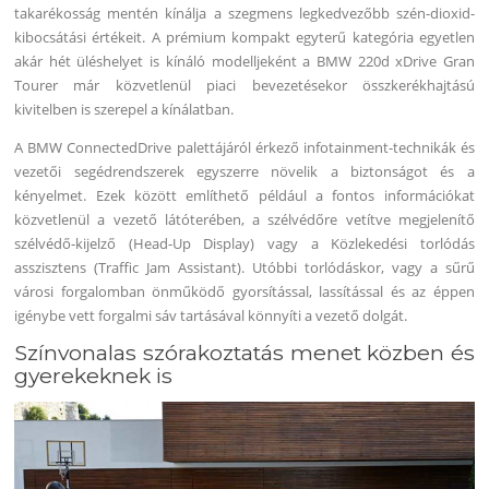
takarékosság mentén kínálja a szegmens legkedvezőbb szén-dioxid-
kibocsátási értékeit. A prémium kompakt egyterű kategória egyetlen
akár hét üléshelyet is kínáló modelljeként a BMW 220d xDrive Gran
Tourer már közvetlenül piaci bevezetésekor összkerékhajtású
kivitelben is szerepel a kínálatban.
A BMW ConnectedDrive palettájáról érkező infotainment-technikák és
vezetői segédrendszerek egyszerre növelik a biztonságot és a
kényelmet. Ezek között említhető például a fontos információkat
közvetlenül a vezető látóterében, a szélvédőre vetítve megjelenítő
szélvédő-kijelző (Head-Up Display) vagy a Közlekedési torlódás
asszisztens (Traffic Jam Assistant). Utóbbi torlódáskor, vagy a sűrű
városi forgalomban önműködő gyorsítással, lassítással és az éppen
igénybe vett forgalmi sáv tartásával könnyíti a vezető dolgát.
Színvonalas szórakoztatás menet közben és
gyerekeknek is