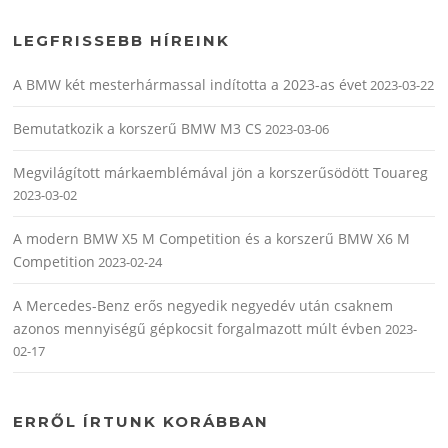
LEGFRISSEBB HÍREINK
A BMW két mesterhármassal indította a 2023-as évet
2023-03-22
Bemutatkozik a korszerű BMW M3 CS
2023-03-06
Megvilágított márkaemblémával jön a korszerűsödött Touareg
2023-03-02
A modern BMW X5 M Competition és a korszerű BMW X6 M
Competition
2023-02-24
A Mercedes-Benz erős negyedik negyedév után csaknem
azonos mennyiségű gépkocsit forgalmazott múlt évben
2023-
02-17
ERRŐL ÍRTUNK KORÁBBAN