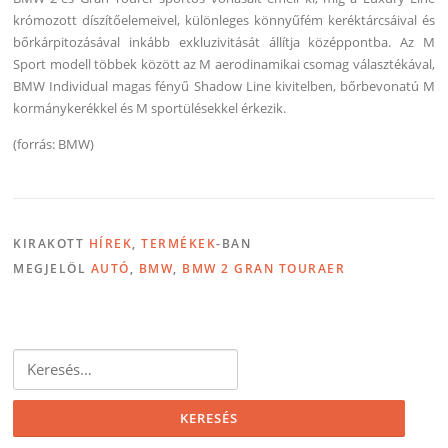
krómozott díszítőelemeivel, különleges könnyűfém keréktárcsáival és
bőrkárpitozásával inkább exkluzivitását állítja középpontba. Az M
Sport modell többek között az M aerodinamikai csomag választékával,
BMW Individual magas fényű Shadow Line kivitelben, bőrbevonatú M
kormánykerékkel és M sportülésekkel érkezik.
(forrás: BMW)
KIRAKOTT
HÍREK
,
TERMÉKEK
-BAN
MEGJELÖL
AUTÓ
,
BMW
,
BMW 2 GRAN TOURAER
Keresés: