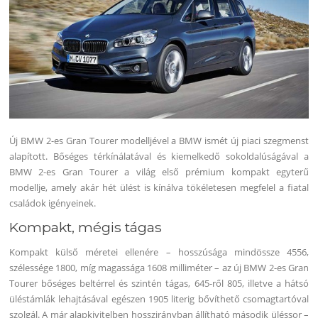
Új BMW 2-es Gran Tourer modelljével a BMW ismét új piaci szegmenst
alapított. Bőséges térkínálatával és kiemelkedő sokoldalúságával a
BMW 2-es Gran Tourer a világ első prémium kompakt egyterű
modellje, amely akár hét ülést is kínálva tökéletesen megfelel a fiatal
családok igényeinek.
Kompakt, mégis tágas
Kompakt külső méretei ellenére – hosszúsága mindössze 4556,
szélessége 1800, míg magassága 1608 milliméter – az új BMW 2-es Gran
Tourer bőséges beltérrel és szintén tágas, 645-ről 805, illetve a hátsó
üléstámlák lehajtásával egészen 1905 literig bővíthető csomagtartóval
szolgál. A már alapkivitelben hosszirányban állítható második üléssor –