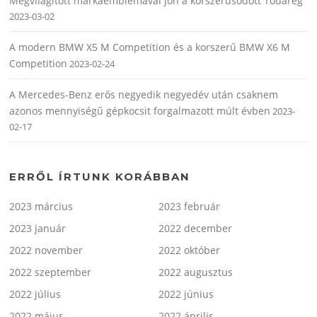
Megvilágított márkaemblémával jön a korszerűsödött Touareg
2023-03-02
A modern BMW X5 M Competition és a korszerű BMW X6 M
Competition
2023-02-24
A Mercedes-Benz erős negyedik negyedév után csaknem
azonos mennyiségű gépkocsit forgalmazott múlt évben
2023-
02-17
ERRŐL ÍRTUNK KORÁBBAN
2023 március
2023 február
2023 január
2022 december
2022 november
2022 október
2022 szeptember
2022 augusztus
2022 július
2022 június
2022 május
2022 április