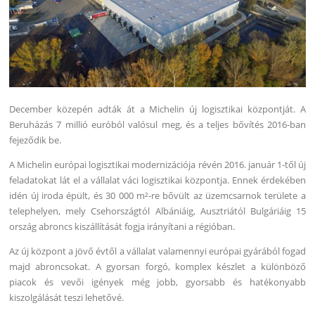
December közepén adták át a Michelin új logisztikai központját. A
Beruházás 7 millió euróból valósul meg, és a teljes bővítés 2016-ban
fejeződik be.
A Michelin európai logisztikai modernizációja révén 2016. január 1-től új
feladatokat lát el a vállalat váci logisztikai központja. Ennek érdekében
idén új iroda épült, és 30 000 m²-re bővült az üzemcsarnok területe a
telephelyen, mely Csehországtól Albániáig, Ausztriától Bulgáriáig 15
ország abroncs kiszállítását fogja irányítani a régióban.
Az új központ a jövő évtől a vállalat valamennyi európai gyárából fogad
majd abroncsokat. A gyorsan forgó, komplex készlet a különböző
piacok és vevői igények még jobb, gyorsabb és hatékonyabb
kiszolgálását teszi lehetővé.