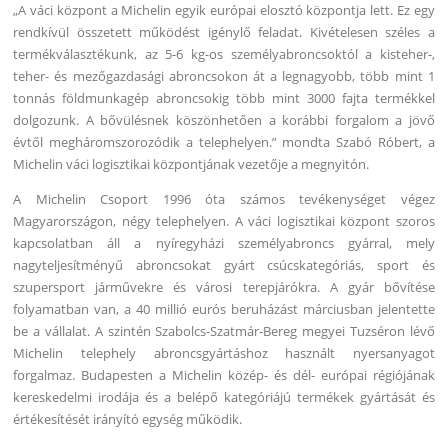
„A váci központ a Michelin egyik európai elosztó központja lett. Ez egy
rendkívül összetett működést igénylő feladat. Kivételesen széles a
termékválasztékunk, az 5-6 kg-os személyabroncsoktól a kisteher-,
teher- és mezőgazdasági abroncsokon át a legnagyobb, több mint 1
tonnás földmunkagép abroncsokig több mint 3000 fajta termékkel
dolgozunk. A bővülésnek köszönhetően a korábbi forgalom a jövő
évtől megháromszorozódik a telephelyen.” mondta Szabó Róbert, a
Michelin váci logisztikai központjának vezetője a megnyitón.
A Michelin Csoport 1996 óta számos tevékenységet végez
Magyarországon, négy telephelyen. A váci logisztikai központ szoros
kapcsolatban áll a nyíregyházi személyabroncs gyárral, mely
nagyteljesítményű abroncsokat gyárt csúcskategóriás, sport és
szupersport járművekre és városi terepjárókra. A gyár bővítése
folyamatban van, a 40 millió eurós beruházást márciusban jelentette
be a vállalat. A szintén Szabolcs-Szatmár-Bereg megyei Tuzséron lévő
Michelin telephely abroncsgyártáshoz használt nyersanyagot
forgalmaz. Budapesten a Michelin közép- és dél- európai régiójának
kereskedelmi irodája és a belépő kategóriájú termékek gyártását és
értékesítését irányító egység működik.