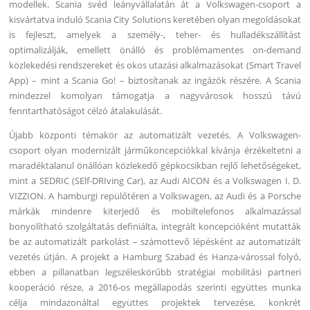
modellek. Scania svéd leányvállalatán át a Volkswagen-csoport a
kisvártatva induló Scania City Solutions keretében olyan megoldásokat
is fejleszt, amelyek a személy-, teher- és hulladékszállítást
optimalizálják, emellett önálló és problémamentes on-demand
közlekedési rendszereket és okos utazási alkalmazásokat (Smart Travel
App) – mint a Scania Go! – biztosítanak az ingázók részére. A Scania
mindezzel komolyan támogatja a nagyvárosok hosszú távú
fenntarthatóságot célzó átalakulását.
Újabb központi témakör az automatizált vezetés. A Volkswagen-
csoport olyan modernizált járműkoncepciókkal kívánja érzékeltetni a
maradéktalanul önállóan közlekedő gépkocsikban rejlő lehetőségeket,
mint a SEDRIC (SElf-DRIving Car), az Audi AICON és a Volkswagen I. D.
VIZZION. A hamburgi repülőtéren a Volkswagen, az Audi és a Porsche
márkák mindenre kiterjedő és mobiltelefonos alkalmazással
bonyolítható szolgáltatás definiálta, integrált koncepcióként mutatták
be az automatizált parkolást – számottevő lépésként az automatizált
vezetés útján. A projekt a Hamburg Szabad és Hanza-várossal folyó,
ebben a pillanatban legszéleskörűbb stratégiai mobilitási partneri
kooperáció része, a 2016-os megállapodás szerinti együttes munka
célja mindazonáltal együttes projektek tervezése, konkrét