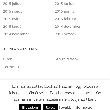
2015 július
2015 június
2015 május
2015 április
2015 március
2015 február
2015 január
2014 december
2014 november
2014 október
TÉMAKÖREINK
Hírek
Szolgáltatások
Termékek
Ez a honlap sütiket (cookies) használ, hogy fokozza a
felhasználói élményeket. Ezek hasznosak lehetnek az Ön
Copyright © 2026 minitaxi.hu. Minden Jog Fenntartva.
számára is, de természetesen le is tudja ezt tiltani.
Screenr parallax theme
által FameThemes
További információ
Elfogadom
Reject