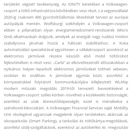
területén végzett tevékenység. Az IONITY keretében a Volkswagen-
csoport a töltő-infrastruktúra bővítésében vesz részt, s a vegyesvállalat
2020-ig csaknem 400 gyorstöltőállomás létesítését tervezi az európai
autópályák mentén. Wolfsburgi székhelyén a Volkswagen-csoport
ebben a pillanatban olyan energiamenedzsment-rendszerek (Micro
Grid) alkalmazásán dolgozik, amelyek az energiát nagy tudású módon
szabályozva járulnak hozzá a hálózati stabilitáshoz. A Kuka
automatizálási specialistával együttesen a vállalatcsoport azonkívül az
elektromos járművek részére készülő első mobil töltőrobot
fejlesztésében is részt vesz: „Carla” az elkövetkezendő időszakokban a
nyilvános helyen leparkolt elektromos járműveket töltheti sebesen,
szolidan és önállóan. A járművek egymás közti, azonfelül a
környezetükkel folytatott kommunikációjára kifejlesztett WLANp
modern műszaki megoldás 2019-től tervezett bevezetésével a
Volkswagen-csoport széles körben növelheti a közlekedés biztonságát,
ezenfelül az utak áteresztőképességét, ezzel is mérsékelve a
széndioxid-kibocsátást. A Volkswagen Financial Services saját Mobility
Unit részlegével ugyancsak megjelenik olyan területeken, akárcsak az
okosparkolás (Smart Parking), a tankolási és töltőkártya-megoldások,
azonfelül útdíj-szolgáltatások, ezenkívül az autóbérlési és -megosztási