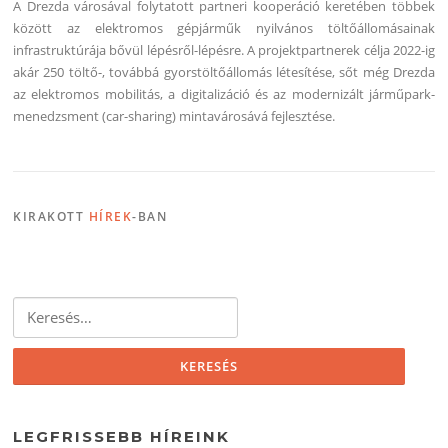
A Drezda városával folytatott partneri kooperáció keretében többek
között az elektromos gépjárműk nyilvános töltőállomásainak
infrastruktúrája bővül lépésről-lépésre. A projektpartnerek célja 2022-ig
akár 250 töltő-, továbbá gyorstöltőállomás létesítése, sőt még Drezda
az elektromos mobilitás, a digitalizáció és az modernizált járműpark-
menedzsment (car-sharing) mintavárosává fejlesztése.
KIRAKOTT
HÍREK
-BAN
Keresés:
LEGFRISSEBB HÍREINK