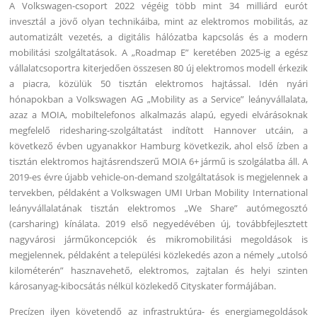
A Volkswagen-csoport 2022 végéig több mint 34 milliárd eurót
invesztál a jövő olyan technikáiba, mint az elektromos mobilitás, az
automatizált vezetés, a digitális hálózatba kapcsolás és a modern
mobilitási szolgáltatások. A „Roadmap E” keretében 2025-ig a egész
vállalatcsoportra kiterjedően összesen 80 új elektromos modell érkezik
a piacra, közülük 50 tisztán elektromos hajtással. Idén nyári
hónapokban a Volkswagen AG „Mobility as a Service” leányvállalata,
azaz a MOIA, mobiltelefonos alkalmazás alapú, egyedi elvárásoknak
megfelelő ridesharing-szolgáltatást indított Hannover utcáin, a
következő évben ugyanakkor Hamburg következik, ahol első ízben a
tisztán elektromos hajtásrendszerű MOIA 6+ jármű is szolgálatba áll. A
2019-es évre újabb vehicle-on-demand szolgáltatások is megjelennek a
tervekben, példaként a Volkswagen UMI Urban Mobility International
leányvállalatának tisztán elektromos „We Share” autómegosztó
(carsharing) kínálata. 2019 első negyedévében új, továbbfejlesztett
nagyvárosi járműkoncepciók és mikromobilitási megoldások is
megjelennek, példaként a települési közlekedés azon a némely „utolsó
kilométerén” hasznavehető, elektromos, zajtalan és helyi szinten
károsanyag-kibocsátás nélkül közlekedő Cityskater formájában.
Precízen ilyen követendő az infrastruktúra- és energiamegoldások