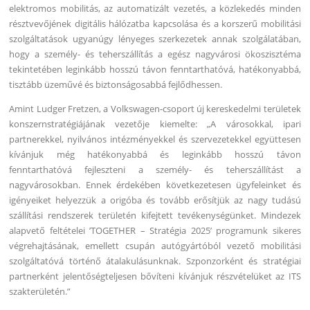
elektromos mobilitás, az automatizált vezetés, a közlekedés minden
résztvevőjének digitális hálózatba kapcsolása és a korszerű mobilitási
szolgáltatások ugyanúgy lényeges szerkezetek annak szolgálatában,
hogy a személy- és teherszállítás a egész nagyvárosi ökoszisztéma
tekintetében leginkább hosszú távon fenntarthatóvá, hatékonyabbá,
tisztább üzeművé és biztonságosabbá fejlődhessen.
Amint Ludger Fretzen, a Volkswagen-csoport új kereskedelmi területek
konszernstratégiájának vezetője kiemelte: „A városokkal, ipari
partnerekkel, nyilvános intézményekkel és szervezetekkel együttesen
kívánjuk még hatékonyabbá és leginkább hosszú távon
fenntarthatóvá fejleszteni a személy- és teherszállítást a
nagyvárosokban. Ennek érdekében következetesen ügyfeleinket és
igényeiket helyezzük a origóba és tovább erősítjük az nagy tudású
szállítási rendszerek területén kifejtett tevékenységünket. Mindezek
alapvető feltételei ’TOGETHER – Stratégia 2025’ programunk sikeres
végrehajtásának, emellett csupán autógyártóból vezető mobilitási
szolgáltatóvá történő átalakulásunknak. Szponzorként és stratégiai
partnerként jelentőségteljesen bővíteni kívánjuk részvételüket az ITS
szakterületén.”