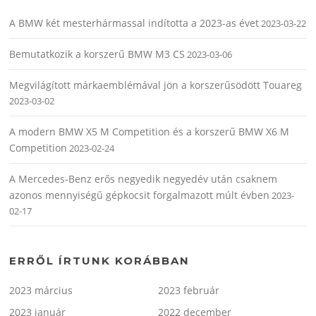
A BMW két mesterhármassal indította a 2023-as évet
2023-03-22
Bemutatkozik a korszerű BMW M3 CS
2023-03-06
Megvilágított márkaemblémával jön a korszerűsödött Touareg
2023-03-02
A modern BMW X5 M Competition és a korszerű BMW X6 M
Competition
2023-02-24
A Mercedes-Benz erős negyedik negyedév után csaknem
azonos mennyiségű gépkocsit forgalmazott múlt évben
2023-
02-17
ERRŐL ÍRTUNK KORÁBBAN
2023 március
2023 február
2023 január
2022 december