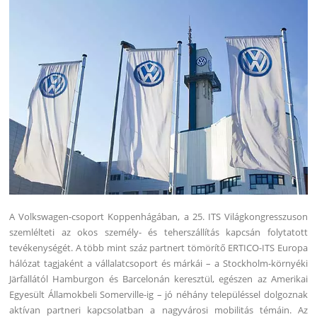
A Volkswagen-csoport Koppenhágában, a 25. ITS Világkongresszuson
szemlélteti az okos személy- és teherszállítás kapcsán folytatott
tevékenységét.
A több mint száz partnert tömörítő ERTICO-ITS Europa
hálózat tagjaként a vállalatcsoport és márkái – a Stockholm-környéki
Järfällától Hamburgon és Barcelonán keresztül, egészen az Amerikai
Egyesült Államokbeli Somerville-ig – jó néhány településsel dolgoznak
aktívan partneri kapcsolatban a nagyvárosi mobilitás témáin. Az