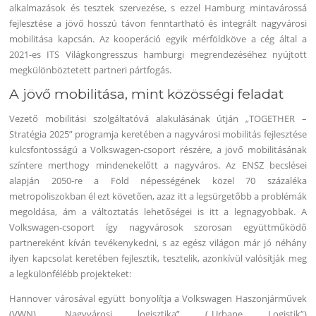
alkalmazások és tesztek szervezése, s ezzel Hamburg mintavárossá
fejlesztése a jövő hosszú távon fenntartható és integrált nagyvárosi
mobilitása kapcsán. Az kooperáció egyik mérföldköve a cég által a
2021-es ITS Világkongresszus hamburgi megrendezéséhez nyújtott
megkülönböztetett partneri pártfogás.
A jövő mobilitása, mint közösségi feladat
Vezető mobilitási szolgáltatóvá alakulásának útján „TOGETHER –
Stratégia 2025” programja keretében a nagyvárosi mobilitás fejlesztése
kulcsfontosságú a Volkswagen-csoport részére, a jövő mobilitásának
színtere merthogy mindenekelőtt a nagyváros. Az ENSZ becslései
alapján 2050-re a Föld népességének közel 70 százaléka
metropoliszokban él ezt követően, azaz itt a legsürgetőbb a problémák
megoldása, ám a változtatás lehetőségei is itt a legnagyobbak. A
Volkswagen-csoport így nagyvárosok szorosan együttműködő
partnereként kíván tevékenykedni, s az egész világon már jó néhány
ilyen kapcsolat keretében fejlesztik, tesztelik, azonkívül valósítják meg
a legkülönfélébb projekteket:
Hannover városával együtt bonyolítja a Volkswagen Haszonjárművek
(VWN) „Nagyvárosi logisztika” („Urbane Logistik”)