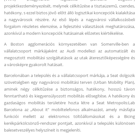
projektkezdeményezését, melynek célkitűzése a tisztaüzemű, csendes,
hatékony, s ezzel biztos jövő előtt álló logisztikai koncepciók kialakítása
a nagyvárosok részére. Az első lépés a nagyvárosi vállalkozásbeli
forgalom részletes elemzése, a fejlesztési választások meghatározása,
azonkívül a modern koncepciók hatásainak előzetes kiértékelése.
A Boston agglomerációs környezetében van Somerville-ben a
vállalatcsoport márkájaként az Audi modellezi az automatizált és
megosztott mobilitási szolgáltatások az utak áteresztőképességére és
a városképre gyakorolt hatásait.
Barcelonában a település és a vállalatcsoport márkája, a Seat dolgozik
szövetségben egy nagyvárosi mobilitási terven (Urban Mobility Plan),
aminek négy célkitűzése a biztonságos, hatékony, hosszú távon
fenntartható és kiegyensúlyozott mobilitás elősegítése. A hatékony és
gazdaságos mobilitás területére hozta létre a Seat Metropolis:Lab
Barcelona az „About it” mobiltelefonos alkalmazást, amely másfajta
funkciói mellett az elektromos töltőállomásokat és a Bicing
kerékpárkölcsönző-rendszer pontjait, azonkívül a település különösen
balesetveszélyes helyszíneit is megjeleníti.