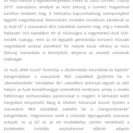
Az Audi messze a legeredményesebb márka az „Auto connect Trophy
2015” szavazáson, amelyet az Auto Zeitung a connect magazinnal
karöltve hirdetett meg. A hálózatba kapcsolhatóság szempontjából
legjobb megoldásokat felvonultató modellre vonatkozó kérdésnél az
új Audi Q7 a szavazatok 40,6 százalékát szerezte meg, míg a második
helyezett 14,9 százalékot ért el. Kívánságra a nagyméretű Audi SUV-
modell, csakúgy, mint az A4 legújabb generációja korszerű műszaki
megoldások sorával szerelhető fel, melyek közül néhány az Auto
Zeitung szavazásán is bizonyított, elnyerve az olvasók voksának
többségét.
Az Audi „MMI touch” funkciója a „Multimédiás készülékek és kijelzők”
kategóriájában a szavazatok 38,8 százalékát gyűjtötte be. A
„Beszédvezérlés” témájában 38,1 százalékos aránnyal végzett az első
helyen az Audi beszédhanggal vezérelhető rendszere, amely a rendes
hétköznapi szóhasználatú parancsokat is megérti. A térhatást keltő
hangokkal kényeztető Bang & Olufsen Advanced Sound System a
szavazatok 48,8 százalékát zsebelte be a „Hangrendszerek”
kategóriában, megszerezve ezzel a voksolás legmagasabb szavazati
arányát. Az új Q7 és az A4 modellekhez szintén rendelhető a
közlekedési torlódás asszisztenssel ellátott adaptív