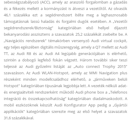
sebességszabályozó (ACC), amely az araszoló forgalomban a gázadás
és a fékezés mellett a kormányzást is átveszi a vezetőtől. Az olvasók
46,1 százaléka ezt a segédrendszert ítélte meg a leghasznosabb
támogatásnak lassú haladás és forgalmi dugók esetében. A „Vezetői
segédrendszerek/Biztonság” kategóriában első hellyel díjazott
bekanyarodási asszisztens a szavazatok 25,2 százalékát zsebelte be. A
„Navigációs rendszerek” témakörben versenyző Audi virtual cockpit,
egy teljes egészében digitális műszeregység, amely a Q7 mellett az Audi
TT, az Audi R8 és az Audi A4 legújabb generációjában is elérhető,
szintén a dobogó legfelső fokán végzett. Három további siker teszi
teljessé az Audi győzelmi listáját az „Auto connect Trophy 2015”
szavazáson. Az Audi WLAN-Hotspot, amely az MMI Navigation plus
részeként minden modellcsaládhoz elérhető, a „Járműveken belüli
Hotspot” kategóriában típusának legjobbja lett. A vezeték nélküli adat-
és energiaátviteli rendszerként működő Audi phone box a „Telefonos
integráció és összekapcsolhatóság” kategóriában diadalmaskodott. A
mobil eszközöknek készült Audi Konfigurator App pedig a „Gyártói
applikációk” kategóriában szerezte meg az első helyet a szavazatok
31,6 százalékával.