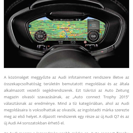
A közönséget meggyőzte az Audi infotainment rendszere illetve az
összekapcsolhatóság területén bemutatott megoldásai és az általa
alkalmazott vezetői segédrendszerek. Ezt tükrözi az Auto Zeitung
magazin olvasói szavazásának, az „Auto connect Trophy 2015”
választásnak az eredménye. Mind a tíz kategóriában, ahol az Audi
megoldásaira is voksolhattak az olvasók, az ingolstadti márka szerezte
meg az első helyet. A díjazott rendszerek egy része az új Audi Q7 és az
új Audi A4 sorozatokban érhető el.