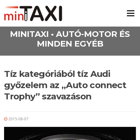
Ugrás a tartalomra
Menü
MINITAXI • AUTÓ-MOTOR ÉS
MINDEN EGYÉB
Tíz kategóriából tíz Audi
győzelem az „Auto connect
Trophy” szavazáson
2015-08-07