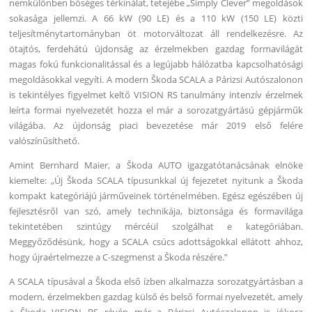
nemkülönben bőséges térkínálat, tetejébe „Simply Clever” megoldások
sokasága jellemzi. A 66 kW (90 LE) és a 110 kW (150 LE) közti
teljesítménytartományban öt motorváltozat áll rendelkezésre. Az
ötajtós, ferdehátú újdonság az érzelmekben gazdag formavilágát
magas fokú funkcionalitással és a legújabb hálózatba kapcsolhatósági
megoldásokkal vegyíti. A modern Škoda SCALA a Párizsi Autószalonon
is tekintélyes figyelmet keltő VISION RS tanulmány intenzív érzelmek
leírta formai nyelvezetét hozza el már a sorozatgyártású gépjárműk
világába. Az újdonság piaci bevezetése már 2019 első felére
valószínűsíthető.
Amint Bernhard Maier, a Škoda AUTO igazgatótanácsának elnöke
kiemelte: „Új Škoda SCALA típusunkkal új fejezetet nyitunk a Škoda
kompakt kategóriájú járműveinek történelmében. Egész egészében új
fejlesztésről van szó, amely technikája, biztonsága és formavilága
tekintetében szintúgy mércéül szolgálhat e kategóriában.
Meggyőződésünk, hogy a SCALA csúcs adottságokkal ellátott ahhoz,
hogy újraértelmezze a C-szegmenst a Škoda részére.”
A SCALA típusával a Škoda első ízben alkalmazza sorozatgyártásban a
modern, érzelmekben gazdag külső és belső formai nyelvezetét, amely