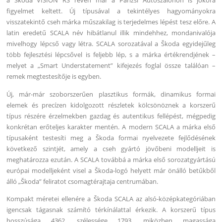
a Škoda VISION RS révén már a Párizsi Autószalonon is jókora
figyelmet keltett. Új típusával a tekintélyes hagyományokra
visszatekintő cseh márka műszakilag is terjedelmes lépést tesz előre. A
latin eredetű SCALA név hibátlanul illik mindehhez, mondanivalója
mivelhogy lépcső vagy létra. SCALA sorozatával a Škoda egyidejűleg
több fejlesztési lépcsővel is feljebb lép, s a márka értékrendjének –
melyet a „Smart Understatement” kifejezés foglal össze találóan –
remek megtestesítője is egyben.
Új, már-már szoborszerűen plasztikus formák, dinamikus formai
elemek és precízen kidolgozott részletek kölcsönöznek a korszerű
típus részére érzelmekben gazdag és autentikus fellépést, mégpedig
konkrétan erőteljes karakter mentén. A modern SCALA a márka első
típusaként testesíti meg a Škoda formai nyelvezete fejlődésének
következő szintjét, amely a cseh gyártó jövőbeni modelljeit is
meghatározza ezután. A SCALA továbbá a márka első sorozatgyártású
európai modelljeként visel a Škoda-logó helyett már önálló betűkből
álló „Škoda” feliratot csomagtérajtaja centrumában.
Kompakt méretei ellenére a Škoda SCALA az alsó-középkategóriában
igencsak tágasnak számító térkínálattal érkezik. A korszerű típus
hosszúsága 4362, szélessége 1793, miközben magassága