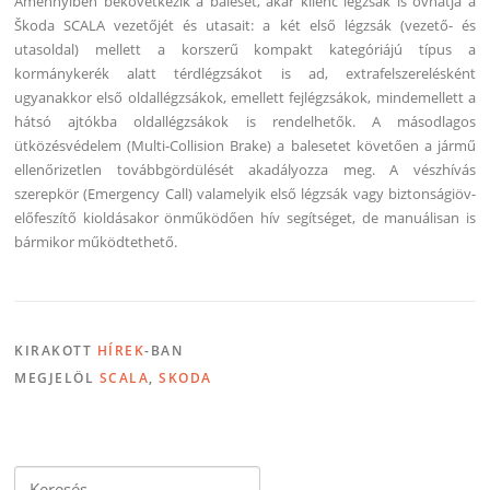
Amennyiben bekövetkezik a baleset, akár kilenc légzsák is óvhatja a
Škoda SCALA vezetőjét és utasait: a két első légzsák (vezető- és
utasoldal) mellett a korszerű kompakt kategóriájú típus a
kormánykerék alatt térdlégzsákot is ad, extrafelszerelésként
ugyanakkor első oldallégzsákok, emellett fejlégzsákok, mindemellett a
hátsó ajtókba oldallégzsákok is rendelhetők. A másodlagos
ütközésvédelem (Multi-Collision Brake) a balesetet követően a jármű
ellenőrizetlen továbbgördülését akadályozza meg. A vészhívás
szerepkör (Emergency Call) valamelyik első légzsák vagy biztonságiöv-
előfeszítő kioldásakor önműködően hív segítséget, de manuálisan is
bármikor működtethető.
KIRAKOTT
HÍREK
-BAN
MEGJELÖL
SCALA
,
SKODA
Keresés: