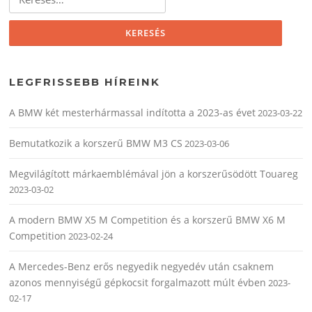
LEGFRISSEBB HÍREINK
A BMW két mesterhármassal indította a 2023-as évet
2023-03-22
Bemutatkozik a korszerű BMW M3 CS
2023-03-06
Megvilágított márkaemblémával jön a korszerűsödött Touareg
2023-03-02
A modern BMW X5 M Competition és a korszerű BMW X6 M
Competition
2023-02-24
A Mercedes-Benz erős negyedik negyedév után csaknem
azonos mennyiségű gépkocsit forgalmazott múlt évben
2023-
02-17