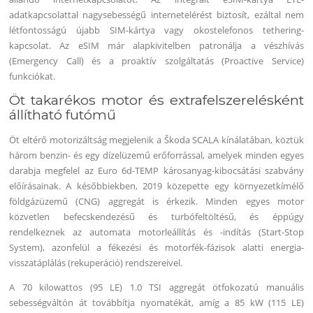
adatkapcsolattal nagysebességű internetelérést biztosít, ezáltal nem
létfontosságú újabb SIM-kártya vagy okostelefonos tethering-
kapcsolat. Az eSIM már alapkivitelben patronálja a vészhívás
(Emergency Call) és a proaktív szolgáltatás (Proactive Service)
funkciókat.
Öt takarékos motor és extrafelszerelésként
állítható futómű
Öt eltérő motorizáltság megjelenik a Škoda SCALA kínálatában, köztük
három benzin- és egy dízelüzemű erőforrással, amelyek minden egyes
darabja megfelel az Euro 6d-TEMP károsanyag-kibocsátási szabvány
előírásainak. A későbbiekben, 2019 közepette egy környezetkímélő
földgázüzemű (CNG) aggregát is érkezik. Minden egyes motor
közvetlen befecskendezésű és turbófeltöltésű, és éppúgy
rendelkeznek az automata motorleállítás és -indítás (Start-Stop
System), azonfelül a fékezési és motorfék-fázisok alatti energia-
visszatáplálás (rekuperáció) rendszereivel.
A 70 kilowattos (95 LE) 1.0 TSI aggregát ötfokozatú manuális
sebességváltón át továbbítja nyomatékát, amíg a 85 kW (115 LE)