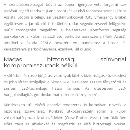
A szériafelszereltséget bővíti az éppen igénybe vett forgalmi sáv
tartását segítő rendszer (Lane Assist) és az első radarasszisztens (Front
Assist), utóbbi a települési vészfékfunkcióval (City Emergency Brake)
együttesen a jármű előtti területet radar segédkezésével felügyelve
nyújt támogatást megelőzni a baleseteket. Komfortos segítség
parkoláskor a külön választható parkolási asszisztens (Park Assist),
amellyel a Škoda SCALA önvezérelten manőverez a hossz- és
keresztirányú parkolóhelyekre, ezenkívül áll ki újból.
Magas biztonsági színvonal
kompromisszumok nélkül
A sötétben és rossz időjárási viszonyok közt is biztonságos közlekedést
és jobb látást szolgálják a Škoda SCALA teljesen LED-es fényszórói és
szintén LED-technikájú hátsó lámpái. Az utastérben LED-
hangulatvilágítás gondoskodhat kellemes környezetről.
Mindezeken túl eltérő passzív rendszerek is komolyan növelik a
biztonság színvonalát. Konkrét ütközésveszély során a külön
választható proaktív utasvédelem (Crew Protect Assist) önműködően
előre zárja az ablakokat és megfeszíti az első biztonsági öveket.