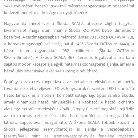
1471 milliméter, hosszú, 2649 milliméteres tengelytávja mindazonáltal
kedvező menettulajdonságokat nyújt részére.
Nagyvonalú méreteivel a Škoda SCALA utastere aligha hagyhat
kívánnivalót maga után, már a Škoda OCTAVIA belső dimenzióit
közelítve. A térdmagasságban mérhető lábtér 73 (Škoda OCTAVIA: 73),
a könyökmagasságú szélesség hátul 1425 (Škoda OCTAVIA: 1449), a
hátsó fejtér ugyanakkor 982 milliméter (Škoda OCTAVIA:
980 milliméter). A Škoda SCALA 467 literes térfogatával a márkára
sajátos módon kategóriája egyik hatalmas csomagterét ajánlja, amely a
hátsó ülés lehajtásával akár 1410 literig is bővíthető.
Éppúgy karakteres megoldások az extrafelszerelésként rendelhető,
továbbfejlesztett, teljesen LED-es fényszórók és szintén LED-technikájú
hátsó lámpák, és a modern kompakt kategóriájú típus az első Škoda,
amely dinamikus hátsó irányjelzőkkel is kapható. A hátsó lökhárító
alatt egy extrafelszerelésként kínált „Simply Clever” megoldás rejtőzik:
az elektromos reteszelésű, kihajtható vonófej a csomagtartóban
látható kapcsolóval mozgatható. A Škoda SCALA többek között a
Škoda jellegzetes esernyőtartóját is ajánlja a vezetőajtóban
(esernyővel), mint az üzemanyagtöltő-nyílás fedelébe rögzített