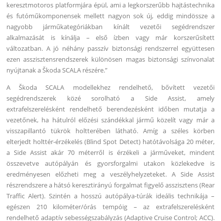
keresztmotoros platformjára épül, ami a legkorszerűbb hajtástechnika
és futóműkomponensek mellett nagyon sok új, eddig mindössze a
nagyobb járműkategóriákban kínált vezetői segédrendszer
alkalmazását is kínálja – első ízben vagy már korszerűsített
változatban. A jó néhány passzív biztonsági rendszerrel együttesen
ezen asszisztensrendszerek különösen magas biztonsági színvonalat
nyújtanak a Škoda SCALA részére.”
A Škoda SCALA modellekhez rendelhető, bővített vezetői
segédrendszerek közé sorolható a Side Assist, amely
extrafelszerelésként rendelhető berendezésként időben mutatja a
vezetőnek, ha hátulról előzési szándékkal jármű közelít vagy már a
visszapillantó tükrök holtterében látható. Amíg a széles körben
elterjedt holttér-érzékelés (Blind Spot Detect) hatótávolsága 20 méter,
a Side Assist akár 70 méterről is érzékeli a járműveket, mindent
összevetve autópályán és gyorsforgalmi utakon közlekedve is
eredményesen előzheti meg a veszélyhelyzeteket. A Side Assist
részrendszere a hátsó keresztirányú forgalmat figyelő asszisztens (Rear
Traffic Alert). Szintén a hosszú autópálya-túrák ideális technikája –
egészen 210 kilométer/órás tempóig – az extrafelszerelésként
rendelhető adaptív sebességszabályzás (Adaptive Cruise Control; ACC).