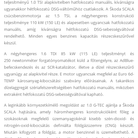
teljesítményű 1.0 TSI alapkivitelben hatfokozatú manuális, kívánságra
ugyanakkor hétfokozatú DSG-váltóműhöz csatlakozik. A Škoda SCALA
csúcsbenzinmotorja az 1.5 TSI, a négyhengeres konstrukció
teljesítménye 110 kW (150 LE) és alapesetben ugyancsak hatfokozatú
manuális, amíg kívánságra hétfokozatú DSG-sebességváltóval
rendelhető. Minden egyes benzines kapacitás részecskeszűrővel
készül.
A négyhengeres 1.6 TDI 85 kW (115 LE) teljesítményt és
250 newtonméter forgatónyomatékot küld a főtengelyre, az AdBlue-
befecskendezés és az SCR-katalizátor, illetve a dízel részecskeszűrő
ugyanúgy az alapkivitel része. E motor ugyancsak megfelel az Euro 6d-
TEMP károsanyag-kibocsátási szabvány előírásainak. A takarékos
dízelaggregát szériafelszereltségében hatfokozatú manuális, miközben
extraként hétfokozatú DSG-sebességváltóval kapható.
A leginkább környezetkímélő megoldást az 1.0 G-TEC ajánlja a Škoda
SCALA hajtására, amely háromhengeres konstrukcióként főleg a
szokásoknak megfelelő üzemanyagokénál kisebb szén-dioxid- és
nitrogén-oxid-kibocsátás definiálta földgázüzemre (CNG) készült.
Miután kifogyott a földgáz, a motor benzinnel is üzemeltethető. A