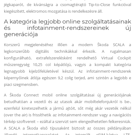
jégkaparót, de kívánságra a csomagtérajtó Tip-to-Close funkcióval
kiegészített, elektromos mozgatása is rendelkezésre áll.
A kategória legjobb online szolgáltatásainak
és infotainment-rendszereinek új
generációja
Korszerű megjelenéséhez illően a modern Škoda SCALA a
legkorszerűbb digitális technikákkal érkezik. A rugalmasan
konfigurálható, extrafelszerelésként rendelhető Virtual Cockpit
műszeregység 10,25 col képátlójú, vagyis a kompakt kategória
legnagyobb kijelzőfelületével készül. Az infotainment-rendszerek
képernyőinek átlója egészen 9,2 colig terjed, ami szintén a legjobb e
piaci szegmensben.
A Škoda Connect mobil online szolgáltatásai új generációjának
betudhatóan a vezető és az utasok akár mobiltelefonjukról is be-,
ezenfelül kireteszelhetik a jármű ajtóit, sőt még akár vezeték nélkül
(over the air) is frissíthetik az infotainment-rendszer vagy a navigációs
térkép szoftvereit – ezáltal a szervizt sem elengedhetetlen felkeresniük.
A SCALA a Škoda első típusaként biztosít az összes példányában
állandó internetkapcsolatot. Az integrált eSIM-kártya LTE-