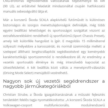
CNG-erőforrás legmodernebb változatának teljesítménye 66 kW
(90 LE), az erőátvitel feladatát mindazonáltal csupán hatfokozatú
manuális sebességváltó látja el.
Már a korszerű Škoda SCALA alapkivitelű futóművét is különösen
biztonságos és szorgos menettulajdonságok definiálják, még több
egyéni beállítási lehetőséget és sportosságot szolgáltat viszont az
extrafelszerelésként rendelhető új sportfutómű (Sport Chassis Preset),
amely két különféle hangolást is ígér. E megoldás 15 milliméterrel
süllyeszti mélyebbre a karosszériát, és normál üzemmódja mellett a
szeleppel állítható lengéscsillapítók segédkezésével egy keményebb
karakterisztikájú sportüzemmód is rendelkezésre áll. Az eredmény a
vezetés sportosabb élménye és még intenzívebb kapcsolat az
úttestfelülettel. A két beállítás közti váltás a menetprofil-választás
(Driving Mode Select) menüjéből vezérelhető.
Nagyon sok új vezetői segédrendszer a
nagyobb járműkategóriákból
Christian Strube, a Škoda igazgatótanácsának a műszaki fejlesztés
területéért felelős tagja nyomatékosította: „A korszerű Škoda SCALA a
Volkswagen-csoport multifunkcionális, modulrendszerű