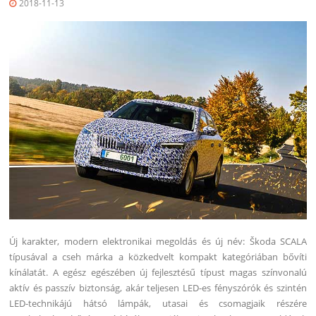
2018-11-13
Új karakter, modern elektronikai megoldás és új név: Škoda SCALA
típusával a cseh márka a közkedvelt kompakt kategóriában bővíti
kínálatát.
A egész egészében új fejlesztésű típust magas színvonalú
aktív és passzív biztonság, akár teljesen LED-es fényszórók és szintén
LED-technikájú hátsó lámpák, utasai és csomagjaik részére