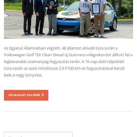
Az Egyesül Államokban végzett, 48 államon átívelő túra során a
Volkswagen Golf TDI Clean Diesel új Guinness-világrekordot állított fel a
legkevesebb üzemanyag-fogyasztás terén. A 16 nap alatt teljesített
túra során az autó mindössze 2,9 l/100 km-es fogyasztásával került
bele a nagy könyvbe.
olvasson tovább
Keresés: