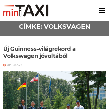
Ugrás a tartalomra
Menü
CÍMKE:
VOLKSVAGEN
Új Guinness-világrekord a
Volkswagen jóvoltából
2015-07-23