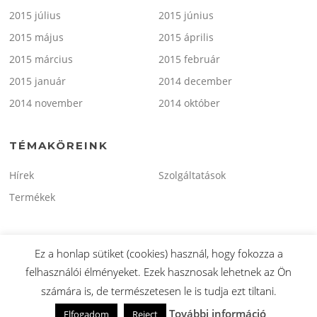
2015 július
2015 június
2015 május
2015 április
2015 március
2015 február
2015 január
2014 december
2014 november
2014 október
TÉMAKÖREINK
Hírek
Szolgáltatások
Termékek
Ez a honlap sütiket (cookies) használ, hogy fokozza a
felhasználói élményeket. Ezek hasznosak lehetnek az Ön
Copyright © 2026 minitaxi.hu. Minden Jog Fenntartva.
számára is, de természetesen le is tudja ezt tiltani.
Screenr parallax theme
által FameThemes
További információ
Elfogadom
Reject