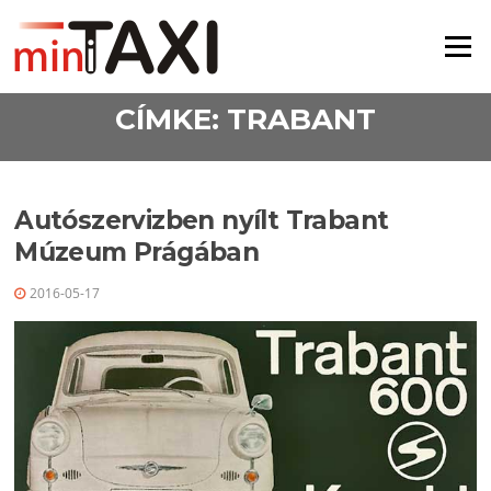
Ugrás a tartalomra
Menü
CÍMKE:
TRABANT
Autószervizben nyílt Trabant
Múzeum Prágában
2016-05-17