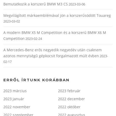
Bemutatkozik a korszerű BMW M3 CS
2023-03-06
Megvilágított márkaemblémával jön a korszerűsödött Touareg
2023-03-02
A modern BMW X5 M Competition és a korszerű BMW X6 M
Competition
2023-02-24
A Mercedes-Benz erős negyedik negyedév után csaknem
azonos mennyiségű gépkocsit forgalmazott múlt évben
2023-
02-17
ERRŐL ÍRTUNK KORÁBBAN
2023 március
2023 február
2023 január
2022 december
2022 november
2022 október
2022 szeptember
2022 augusztus