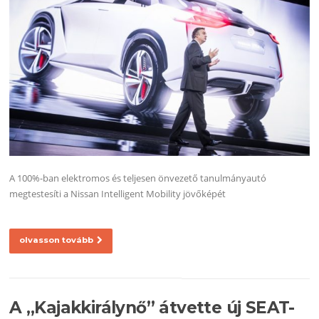
A 100%-ban elektromos és teljesen önvezető tanulmányautó
megtestesíti a Nissan Intelligent Mobility jövőképét
olvasson tovább
A „Kajakkirálynő” átvette új SEAT-