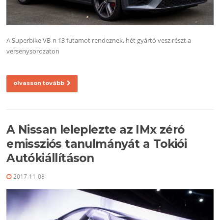
A Superbike VB-n 13 futamot rendeznek, hét gyártó vesz részt a
versenysorozaton
olvasson tovább
A Nissan leleplezte az IMx zéró
emissziós tanulmányát a Tokiói
Autókiállításon
2017-11-08