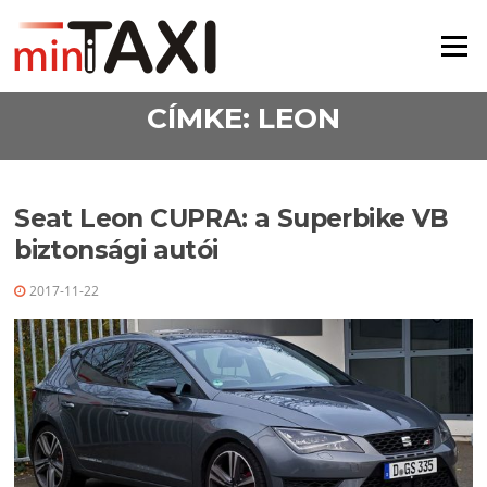
Ugrás a tartalomra
Menü
CÍMKE:
LEON
Seat Leon CUPRA: a Superbike VB
biztonsági autói
2017-11-22