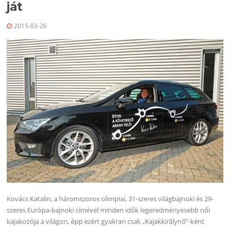
ját
2015-03-26
Kovács Katalin, a háromszoros olimpiai, 31-szeres világbajnoki és 29-
szeres Európa-bajnoki címével minden idők legeredményesebb női
kajakozója a világon, épp ezért gyakran csak „Kajakkirálynő”-ként