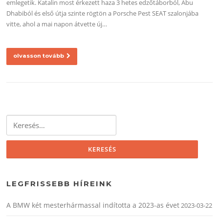
emlegetik. Katalin most érkezett haza 3 hetes edzőtáborból, Abu
Dhabiból és első útja szinte rögtön a Porsche Pest SEAT szalonjába
vitte, ahol a mai napon átvette új…
olvasson tovább
Keresés:
LEGFRISSEBB HÍREINK
A BMW két mesterhármassal indította a 2023-as évet
2023-03-22