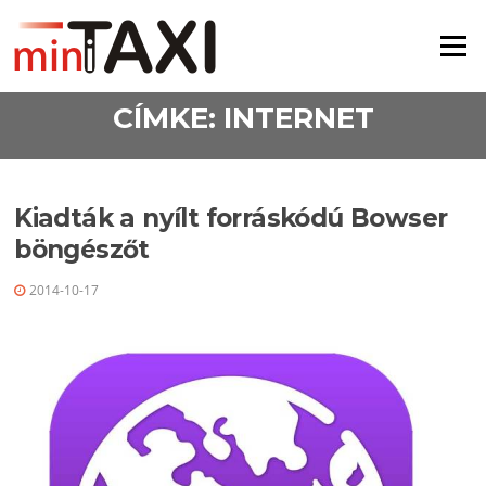
Ugrás a tartalomra
Menü
CÍMKE:
INTERNET
Kiadták a nyílt forráskódú Bowser
böngészőt
2014-10-17