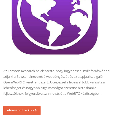
Az Ericsson Research bejelentette, hogy ingyenesen, nyílt forráskóddal
adja ki a Bowser elnevezésű webböngészőt és az alapjául szolgáló
OpenWebRTC keretrendszert. A cég ezzel a lépéssel több választási
lehetőséget és nagyobb rugalmasságot szeretne biztosítani a
fejlesztőknek, felgyorsítva az innovációt a WebRTC közösségben.
olvasson tovább