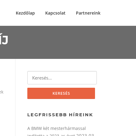
Kezdőlap
Kapcsolat
Partnereink
ÍJ
Keresés:
ek
LEGFRISSEBB HÍREINK
A BMW két mesterhármassal
2023-03-
indította a 2023-as évet