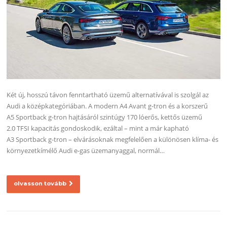
Két új, hosszú távon fenntartható üzemű alternatívával is szolgál az
Audi a középkategóriában. A modern A4 Avant g-tron és a korszerű
A5 Sportback g-tron hajtásáról szintúgy 170 lóerős, kettős üzemű
2.0 TFSI kapacitás gondoskodik, ezáltal – mint a már kapható
A3 Sportback g-tron – elvárásoknak megfelelően a különösen klíma- és
környezetkímélő Audi e-gas üzemanyaggal, normál…
olvasson tovább