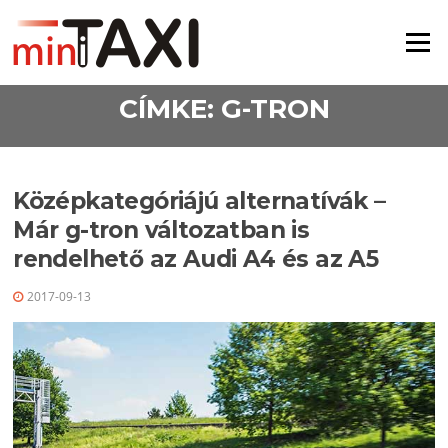
Ugrás a tartalomra
Menü
CÍMKE:
G-TRON
Középkategóriájú alternatívák –
Már g-tron változatban is
rendelhető az Audi A4 és az A5
2017-09-13