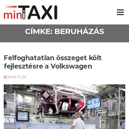
Ugrás a tartalomra
Menü
CÍMKE:
BERUHÁZÁS
Felfoghatatlan összeget költ
fejlesztésre a Volkswagen
2014-11-24