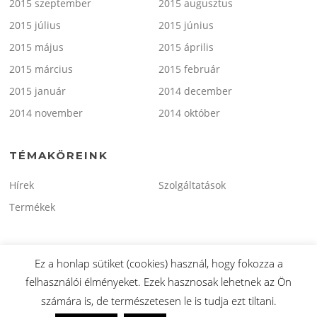
2015 szeptember
2015 augusztus
2015 július
2015 június
2015 május
2015 április
2015 március
2015 február
2015 január
2014 december
2014 november
2014 október
TÉMAKÖREINK
Hírek
Szolgáltatások
Termékek
Ez a honlap sütiket (cookies) használ, hogy fokozza a
felhasználói élményeket. Ezek hasznosak lehetnek az Ön
Copyright © 2026 minitaxi.hu. Minden Jog Fenntartva.
számára is, de természetesen le is tudja ezt tiltani.