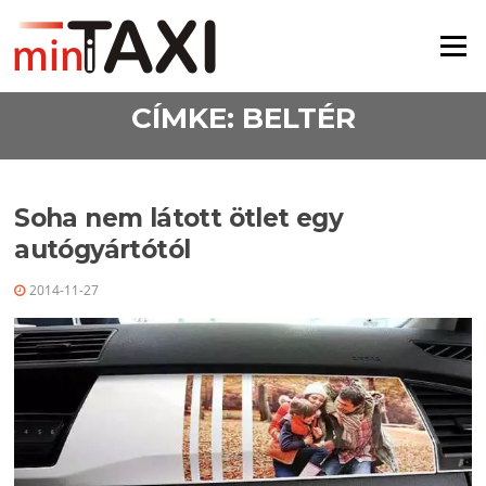
Ugrás a tartalomra
Menü
CÍMKE:
BELTÉR
Soha nem látott ötlet egy
autógyártótól
2014-11-27