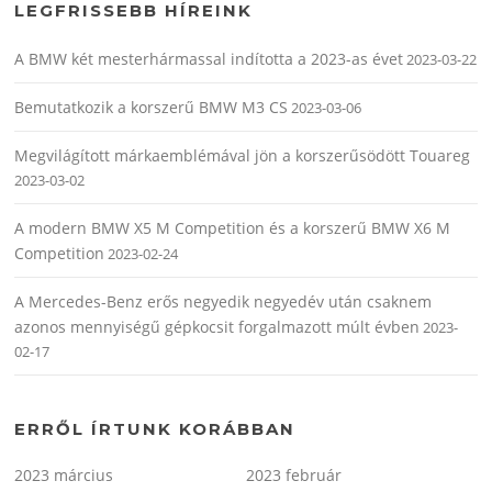
LEGFRISSEBB HÍREINK
A BMW két mesterhármassal indította a 2023-as évet
2023-03-22
Bemutatkozik a korszerű BMW M3 CS
2023-03-06
Megvilágított márkaemblémával jön a korszerűsödött Touareg
2023-03-02
A modern BMW X5 M Competition és a korszerű BMW X6 M
Competition
2023-02-24
A Mercedes-Benz erős negyedik negyedév után csaknem
azonos mennyiségű gépkocsit forgalmazott múlt évben
2023-
02-17
ERRŐL ÍRTUNK KORÁBBAN
2023 március
2023 február