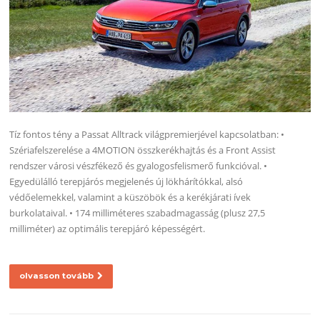
Tíz fontos tény a Passat Alltrack világpremierjével kapcsolatban: •
Szériafelszerelése a 4MOTION összkerékhajtás és a Front Assist
rendszer városi vészfékező és gyalogosfelismerő funkcióval. •
Egyedülálló terepjárós megjelenés új lökhárítókkal, alsó
védőelemekkel, valamint a küszöbök és a kerékjárati ívek
burkolataival. • 174 milliméteres szabadmagasság (plusz 27,5
milliméter) az optimális terepjáró képességért.
olvasson tovább