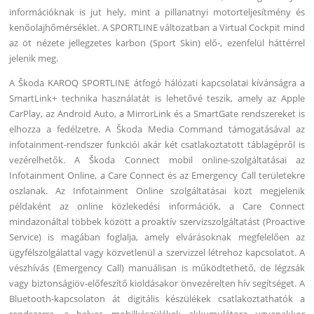
információknak is jut hely, mint a pillanatnyi motorteljesítmény és
kenőolajhőmérséklet. A SPORTLINE változatban a Virtual Cockpit mind
az öt nézete jellegzetes karbon (Sport Skin) elő-, ezenfelül háttérrel
jelenik meg.
A Škoda KAROQ SPORTLINE átfogó hálózati kapcsolatai kívánságra a
SmartLink+ technika használatát is lehetővé teszik, amely az Apple
CarPlay, az Android Auto, a MirrorLink és a SmartGate rendszereket is
elhozza a fedélzetre. A Škoda Media Command támogatásával az
infotainment-rendszer funkciói akár két csatlakoztatott táblagépről is
vezérelhetők. A Škoda Connect mobil online-szolgáltatásai az
Infotainment Online, a Care Connect és az Emergency Call területekre
oszlanak. Az Infotainment Online szolgáltatásai közt megjelenik
példaként az online közlekedési információk, a Care Connect
mindazonáltal többek között a proaktív szervizszolgáltatást (Proactive
Service) is magában foglalja, amely elvárásoknak megfelelően az
ügyfélszolgálattal vagy közvetlenül a szervizzel létrehoz kapcsolatot. A
vészhívás (Emergency Call) manuálisan is működtethető, de légzsák
vagy biztonságiöv-előfeszítő kioldásakor önvezérelten hív segítséget. A
Bluetooth-kapcsolaton át digitális készülékek csatlakoztathatók a
rendszerre, a helyes mobilkészülékek akkumulátora ugyanakkor