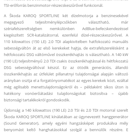
TSI-erőforrás benzinmotor-részecskeszűrővel funkcionál.
A Škoda KAROQ SPORTLINE két dízelmotorja a benzinesekével
megegyező teljesítménylépcsőkben választható, már
szériafelszereltségben nemkülönben AdBlue-befecskendezéssel
kiegészített SCR-katalizátorral, ezenfelül dízel-részecskeszűrővel. A
110 kilowattos (150 LE) 2.0 TDI alapkivitelben hatfokozatú manuális
sebességváltón át az első kerekeket hajtja, de extrafelszerelésként a
hétfokozatú DSG váltóművel összkerékhajtás is választható. A 140 kW
(190 LE) teljesítményű 2.0 TDI csakis összkerékhajtással és hétfokozatú
DSG sebességváltóval készül. Ez az ötödik generációs, állandó
összkerékhajtás az útfelület pillanatnyi tulajdonságai alapján változó
arányban osztja el a forgatónyomatékot az egyes kerekek közt, ezáltal
még agilisabb menettulajdonságokról és – példaként síkos úton is
hatékony vonóerőátadási tulajdonságokat biztosítva – újabb
biztonsági tartalékokról gondoskodik.
Újdonság a 140 kilowattos (190 LE) 2.0 TSI és 2.0 TDI motorral szerelt
Škoda KAROQ SPORTLINE kínálatában az úgynevezett hanggenerátor
(Sound Generator), amely egyéni hangzásképet produkálva mély
benyomást keltő hanghatásokkal szolgál a bennülők részére. E