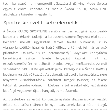
technika csupán a menetprofil választással (Driving Mode Select)
egyesült erővel kapható, és már a Škoda KAROQ SPORTLINE
alapfelszereltségében megjelenik.
Sportos kinézet fekete elemekkel
A Škoda KAROQ SPORTLINE verziója minden eddiginél sportosabb
karakterrel érkezik. Külsején a karosszéria színére fényezett első sport-
lökhárító mellett úgyszintén fényes fekete hűtőrácsa, külső
visszapillantótükör-házai és hátsó diffúzora tűnnek fel már az első
pillantásra. Exkluzív, 18 col peremátmérőjű „Mytikas” könnyűfém
keréktárcsái szintén fekete fényezést kapnak, mint az
extrafelszerelésként rendelhető 19 colos „Vega” keréktárcsák. Az első
sárvédőkön SPORTLINE-plakettek jelzik kétségkívül a Škoda KAROQ
legdinamikusabb változatát. Az dekoratív stílusról a karosszéria színére
fényezett küszöbborítások, sötétített üvegek (Sunset) és fekete
tetősínek gondoskodnak, miközben a jól érzékelhető, ezüstszínű
kipufogó-végcsövek újabb hangsúlyos motívumok.
Az utastérben az ezüst kontrasztárnyalatú díszvarrásokkal készült
fekete sportülések tűnnek fel nyomban, amelyeket a háromrétegű,