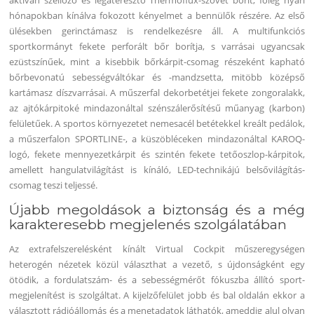
aktívan szellőző és légáteresztő Thermoflux-szövet borít, főleg nyári
hónapokban kínálva fokozott kényelmet a bennülők részére. Az első
ülésekben gerinctámasz is rendelkezésre áll. A multifunkciós
sportkormányt fekete perforált bőr borítja, s varrásai ugyancsak
ezüstszínűek, mint a kisebbik bőrkárpit-csomag részeként kapható
bőrbevonatú sebességváltókar és -mandzsetta, mitöbb középső
kartámasz díszvarrásai. A műszerfal dekorbetétjei fekete zongoralakk,
az ajtókárpitoké mindazonáltal szénszálerősítésű műanyag (karbon)
felületűek. A sportos környezetet nemesacél betétekkel kreált pedálok,
a műszerfalon SPORTLINE-, a küszöbléceken mindazonáltal KAROQ-
logó, fekete mennyezetkárpit és szintén fekete tetőoszlop-kárpitok,
amellett hangulatvilágítást is kínáló, LED-technikájú belsővilágítás-
csomag teszi teljessé.
Újabb megoldások a biztonság és a még
karakteresebb megjelenés szolgálatában
Az extrafelszerelésként kínált Virtual Cockpit műszeregységen
heterogén nézetek közül választhat a vezető, s újdonságként egy
ötödik, a fordulatszám- és a sebességmérőt fókuszba állító sport-
megjelenítést is szolgáltat. A kijelzőfelület jobb és bal oldalán ekkor a
választott rádióállomás és a menetadatok láthatók, ameddig alul olyan