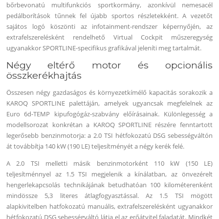
bőrbevonatú multifunkciós sportkormány, azonkívül nemesacél
pedálborítások tűnnek fel újabb sportos részletekként. A vezetőt
sajátos logó köszönti az infotainment-rendszer képernyőjén, az
extrafelszerelésként rendelhető Virtual Cockpit műszeregység
ugyanakkor SPORTLINE-specifikus grafikával jeleníti meg tartalmát.
Négy eltérő motor és opcionális
összkerékhajtás
Összesen négy gazdaságos és környezetkímélő kapacitás sorakozik a
KAROQ SPORTLINE palettáján, amelyek ugyancsak megfelelnek az
Euro 6d-TEMP kipufogógáz-szabvány előírásainak. Különlegesség a
modellsorozat konkrétan a KAROQ SPORTLINE részére fenntartott
legerősebb benzinmotorja: a 2.0 TSI hétfokozatú DSG sebességváltón
át továbbítja 140 kW (190 LE) teljesítményét a négy kerék felé.
A 2.0 TSI melletti másik benzinmotorként 110 kW (150 LE)
teljesítménnyel az 1.5 TSI megjelenik a kínálatban, az önvezérelt
hengerlekapcsolás technikájának betudhatóan 100 kilométerenként
mindössze 5,3 literes átlagfogyasztással. Az 1.5 TSI mögött
alapkivitelben hatfokozatú manuális, extrafelszerelésként ugyanakkor
hétfokozatú DSG sebességváltó látja el az erőátvitel faladatát. Mindkét