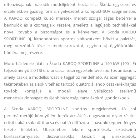
offenzívájának második modelljeként hozta el a Škoda egyszerű és
érzelmekben gazdag formai nyelvezetét a kompakt-SUV szegmensbe.
A KAROQ kompakt külső méretek mellett szolgál tágas beltérrel a
bennülők és a csomagjaik részére, amellett a legújabb technikákkal
növeli tovább a biztonságot és a kényelmet. A Škoda KAROQ
SPORTLINE új, kimondottan sportos változatként bővíti a palettát,
még vonzóbbá téve e modellsorozatot, egyben új ügyfélköröket
hódítva meg részére.
Motorházfedele alatt a Škoda KAROQ SPORTLINE a 140 kW (190 LE)
teljesítményű 2.0 TSI erőforrással teszi egyértelművé sportos ambícióit,
amely csakis a modellsorozat e tagjához rendelhető. Az ezen aggregát
tekintetében az alapkivitelhez tartozó quattro állandó összkerékhajtás
tovább korrigálja e modell eleve vállalkozó szellemű
menettulajdonságait és újabb biztonsági tartalékokról gondoskodik.
A Škoda KAROQ SPORTLINE sportos megjelenését 18 col
peremátmérőjű könnyűfém keréktárcsák és nagyszámú olyan részlet
erősíti, akárcsak hűtőrácsa és hátsó diffúzora – hasonlóképpen fényes
fekete felülettel. Utasterében fekete sportülések, ezüstszínű
kontrasztárnyalatú díszvarrásokkal készült új üléskárpitok,