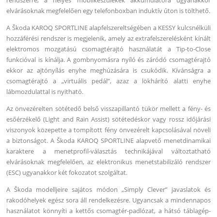
elvárásoknak megfelelően egy telefonboxban induktív úton is tölthető.
A Škoda KAROQ SPORTLINE alapfelszereltségében a KESSY kulcsnélküli
hozzáférési rendszer is megjelenik, amely az extrafelszerelésként kínált
elektromos mozgatású csomagtérajtó használatát a Tip-to-Close
funkcióval is kínálja. A gombnyomásra nyíló és záródó csomagtérajtó
ekkor az ajtónyílás enyhe meghúzására is csukódik. Kívánságra a
csomagtérajtó a „virtuális pedál”, azaz a lökhárító alatti enyhe
lábmozdulattal is nyitható.
Az önvezérelten sötétedő belső visszapillantó tükör mellett a fény- és
esőérzékelő (Light and Rain Assist) sötétedéskor vagy rossz időjárási
viszonyok közepette a tompított fény önvezérelt kapcsolásával növeli
a biztonságot. A Škoda KAROQ SPORTLINE alapvető menetdinamikai
karaktere a menetprofil-választás technikájával változtatható
elvárásoknak megfelelően, az elektronikus menetstabilizáló rendszer
(ESC) ugyanakkor két fokozatot szolgáltat.
A Škoda modelljeire sajátos módon „Simply Clever” javaslatok és
rakodóhelyek egész sora áll rendelkezésre. Ugyancsak a mindennapos
használatot könnyíti a kettős csomagtér-padlózat, a hátsó táblagép-