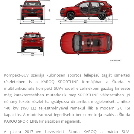
Kompakt-SUV szériája különösen sportos fellépésű tagját ismerteti
részleteiben is a KAROQ SPORTLINE formájában a Škoda. A
multifunkcionális kompakt SUV-modell érzelmekben gazdag kinézete
még karakteresebben mutatkozik meg SPORTLINE változatában. Jó
néhány fekete részlet hangsúlyozza dinamikus megjelenését, amihez
140 kW (190 LE) teljesítményével remekül illik a modern 2.0 TSI
kapacitás. A modellsorozat legerősebb benzinmotorja csakis a Škoda
KAROQ SPORTLINE kínálatában megjelenik.
A piacra 2017-ben bevezetett Škoda KAROQ a márka SUV-