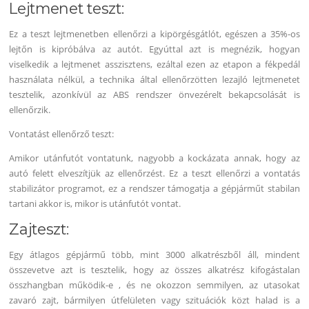
Lejtmenet teszt:
Ez a teszt lejtmenetben ellenőrzi a kipörgésgátlót, egészen a 35%-os
lejtőn is kipróbálva az autót. Egyúttal azt is megnézik, hogyan
viselkedik a lejtmenet asszisztens, ezáltal ezen az etapon a fékpedál
használata nélkül, a technika által ellenőrzötten lezajló lejtmenetet
tesztelik, azonkívül az ABS rendszer önvezérelt bekapcsolását is
ellenőrzik.
Vontatást ellenőrző teszt:
Amikor utánfutót vontatunk, nagyobb a kockázata annak, hogy az
autó felett elveszítjük az ellenőrzést. Ez a teszt ellenőrzi a vontatás
stabilizátor programot, ez a rendszer támogatja a gépjárműt stabilan
tartani akkor is, mikor is utánfutót vontat.
Zajteszt:
Egy átlagos gépjármű több, mint 3000 alkatrészből áll, mindent
összevetve azt is tesztelik, hogy az összes alkatrész kifogástalan
összhangban működik-e , és ne okozzon semmilyen, az utasokat
zavaró zajt, bármilyen útfelületen vagy szituációk közt halad is a