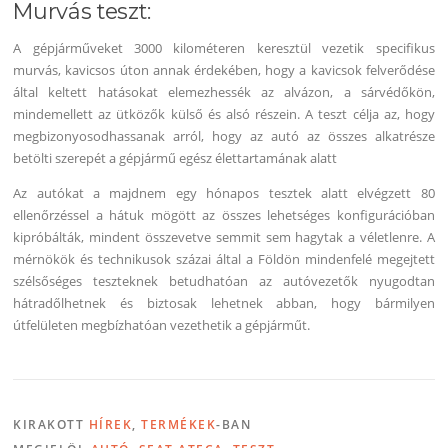
Murvás teszt:
A gépjárműveket 3000 kilométeren keresztül vezetik specifikus
murvás, kavicsos úton annak érdekében, hogy a kavicsok felverődése
által keltett hatásokat elemezhessék az alvázon, a sárvédőkön,
mindemellett az ütközők külső és alsó részein. A teszt célja az, hogy
megbizonyosodhassanak arról, hogy az autó az összes alkatrésze
betölti szerepét a gépjármű egész élettartamának alatt
Az autókat a majdnem egy hónapos tesztek alatt elvégzett 80
ellenőrzéssel a hátuk mögött az összes lehetséges konfigurációban
kipróbálták, mindent összevetve semmit sem hagytak a véletlenre. A
mérnökök és technikusok százai által a Földön mindenfelé megejtett
szélsőséges teszteknek betudhatóan az autóvezetők nyugodtan
hátradőlhetnek és biztosak lehetnek abban, hogy bármilyen
útfelületen megbízhatóan vezethetik a gépjárműt.
KIRAKOTT
HÍREK
,
TERMÉKEK
-BAN