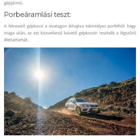
gépjármű.
Porbeáramlási teszt:
A felvezető gépkocsi a sivatagon áthajtva tekintélyes porfelhőt hagy
maga után, az ezt közvetlenül követő gépkocsin tesztelik a légszűrő
élettartamát.