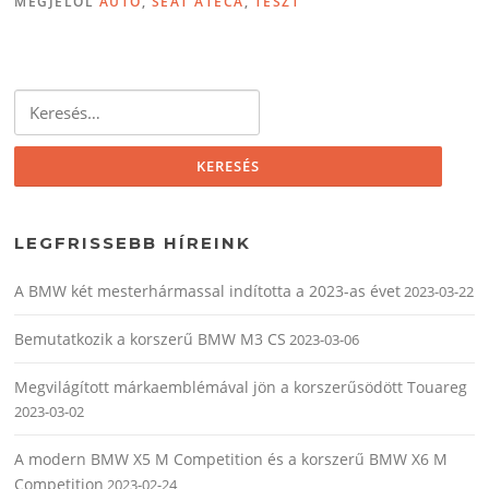
MEGJELÖL
AUTÓ
,
SEAT ATECA
,
TESZT
Keresés:
LEGFRISSEBB HÍREINK
A BMW két mesterhármassal indította a 2023-as évet
2023-03-22
Bemutatkozik a korszerű BMW M3 CS
2023-03-06
Megvilágított márkaemblémával jön a korszerűsödött Touareg
2023-03-02
A modern BMW X5 M Competition és a korszerű BMW X6 M
Competition
2023-02-24