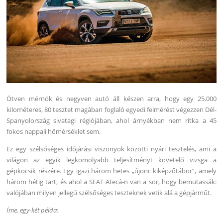
Ötven mérnök és negyven autó áll készen arra, hogy egy 25.000
kilométeres, 80 tesztet magában foglaló egyedi felmérést végezzen Dél-
Spanyolország sivatagi régiójában, ahol árnyékban nem ritka a 45
fokos nappali hőmérséklet sem.
Ez egy szélsőséges időjárási viszonyok közötti nyári tesztelés, ami a
világon az egyik legkomolyabb teljesítményt követelő vizsga a
gépkocsik részére. Egy igazi három hetes „újonc kiképzőtábor”, amely
három hétig tart, és ahol a SEAT Atecá-n van a sor, hogy bemutassák:
valójában milyen jellegű szélsőséges teszteknek vetik alá a gépjárműt.
Íme, egy-két példa: