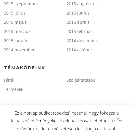
2015 szeptember
2015 augusztus
2015 július
2015 június
2015 május
2015 április
2015 március
2015 február
2015 január
2014 december
2014 november
2014 október
TÉMAKÖREINK
Hírek
Szolgáltatások
Termékek
Ez a honlap sütiket (cookies) használ, hogy fokozza a
felhasználói élményeket. Ezek hasznosak lehetnek az Ön
Copyright © 2026 minitaxi.hu. Minden Jog Fenntartva.
számára is, de természetesen le is tudja ezt tiltani.