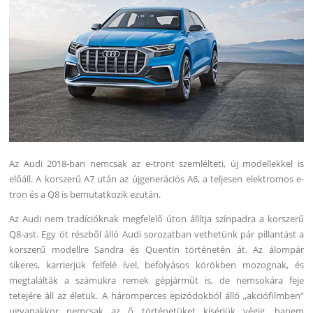
Az Audi 2018-ban nemcsak az e-tront szemlélteti, új modellekkel is
előáll. A korszerű A7 után az újgenerációs A6, a teljesen elektromos e-
tron és a Q8 is bemutatkozik ezután.
Az Audi nem tradícióknak megfelelő úton állítja színpadra a korszerű
Q8-ast. Egy öt részből álló Audi sorozatban vethetünk pár pillantást a
korszerű modellre Sandra és Quentin történetén át. Az álompár
sikeres, karrierjük felfelé ível, befolyásos körökben mozognak, és
megtalálták a számukra remek gépjárműt is, de nemsokára feje
tetejére áll az életük. A háromperces epizódokból álló „akciófilmben”
ugyanakkor nemcsak az ő történetüket kísérjük végig, hanem