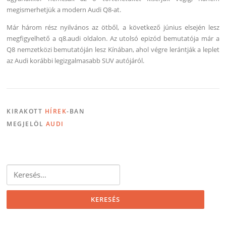
megismerhetjük a modern Audi Q8-at.
Már három rész nyilvános az ötből, a következő június elsején lesz
megfigyelhető a q8.audi oldalon. Az utolsó epizód bemutatója már a
Q8 nemzetközi bemutatóján lesz Kínában, ahol végre lerántják a leplet
az Audi korábbi legizgalmasabb SUV autójáról.
KIRAKOTT
HÍREK
-BAN
MEGJELÖL
AUDI
Keresés: