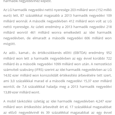
harmadik negyedévihez képest.
Az LG harmadik negyedévi nettó nyeresége 203 milliárd won (152 millió
euró) lett, 87 százalékkal magasabb a 2013 harmadik negyedévi 109
milliárd wonnál. A második negyedévben 412 milliárd won volt az LG
nettó nyeresége. Az üzleti eredmény a 2013 harmadik negyedévi 218
milliárd wonról 461 milliárd wonra emelkedett az idei harmadik
negyedévben, de elmaradt a második negyedévi 606 milliárd won
mögött.
Az adó-, kamat-, és értékcsökkenés előtti (EBITDA) eredmény 952
milliárd won lett a harmadik negyedévben az egy évvel korábbi 722
milliárd és a második negyedévi 1099 milliárd won után. A nemzetközi
számviteli szabvány (IFRS) szerint az idei harmadik negyedévben az LG
14,92 ezer milliárd won konszolidált értékesítési árbevételre tett szert,
ami 3,0 százalékkal marad el a második negyedévi 15,37 ezer milliárd
wontól, de 7,4 százalékkal haladja meg a 2013 harmadik negyedévi
13,89 ezer milliárd wont.
A mobil távközlési üzletág az idei harmadik negyedévben 4,247 ezer
milliárd won értékesítési árbevételt ért el, 17 százalékkal magasabbat
az előző negyedévinél és 39 százalékkal magasabbat az egy évvel