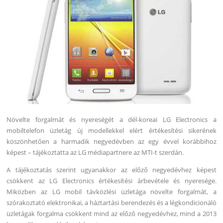
Növelte forgalmát és nyereségét a dél-koreai LG Electronics a
mobiltelefon üzletág új modellekkel elért értékesítési sikerének
köszönhetően a harmadik negyedévben az egy évvel korábbihoz
képest – tájékoztatta az LG médiapartnere az MTI-t szerdán.
A tájékoztatás szerint ugyanakkor az előző negyedévhez képest
csökkent az LG Electronics értékesítési árbevétele és nyeresége.
Miközben az LG mobil távközlési üzletága növelte forgalmát, a
szórakoztató elektronikai, a háztartási berendezés és a légkondicionáló
üzletágak forgalma csökkent mind az előző negyedévhez, mind a 2013