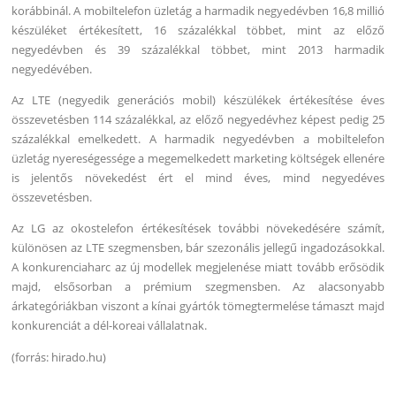
korábbinál. A mobiltelefon üzletág a harmadik negyedévben 16,8 millió
készüléket értékesített, 16 százalékkal többet, mint az előző
negyedévben és 39 százalékkal többet, mint 2013 harmadik
negyedévében.
Az LTE (negyedik generációs mobil) készülékek értékesítése éves
összevetésben 114 százalékkal, az előző negyedévhez képest pedig 25
százalékkal emelkedett. A harmadik negyedévben a mobiltelefon
üzletág nyereségessége a megemelkedett marketing költségek ellenére
is jelentős növekedést ért el mind éves, mind negyedéves
összevetésben.
Az LG az okostelefon értékesítések további növekedésére számít,
különösen az LTE szegmensben, bár szezonális jellegű ingadozásokkal.
A konkurenciaharc az új modellek megjelenése miatt tovább erősödik
majd, elsősorban a prémium szegmensben. Az alacsonyabb
árkategóriákban viszont a kínai gyártók tömegtermelése támaszt majd
konkurenciát a dél-koreai vállalatnak.
(forrás: hirado.hu)