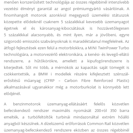
menően korszerűsített technológiája az összes régebbinél intenzívebb
vezetési élményt garantál az angol prémiumgyártó vásárlóinak. A
finomhangolt motorok azonkívül megegyező üzemelési státuszok
közepette elődeiknél csaknem 5 százalékkal kevesebb üzemanyagot
égetnek el és károsanyag-kibocsátásuk is hozzávetőlegesen
5 százalékkal alacsonyabb, és mint ilyen, már a jövőbeni, egyre
szigorodó emissziós szabványoknak is maradéktalanul megfelelnek. Az
átfogó fejlesztések ezen felül a motorblokkra, a MINI TwinPower Turbo
technológiára, a motorvezérlő elektronikára, a kenési- és levegő-ellátó
rendszerre, a hűtőkörökre, amellett a kipufogórendszerre is
kiterjedtek. Sőt mi több, a mérnökök az kapacitás saját tömegét is
csökkentették, a BMW i modellek részére kifejlesztett szénszál-
erősítésű műanyag (CFRP – Carbon Fibre Reinforced Plastic)
alkalmazásával ugyanakkor még a motorburkolat is könnyebb lett
elődjénél.
A benzinmotorok üzemanyag-ellátásáért felelős közvetlen
befecskendező rendszer maximális nyomását 200-ról 350 barra
emelték, a turbófeltöltők turbinái mindazonáltal extrém hőálló
anyagból készülnek. A dízelüzemű erőforrások Common Rail közvetlen
üzemanyag-befecskendező rendszere eközben az összes régebbinél