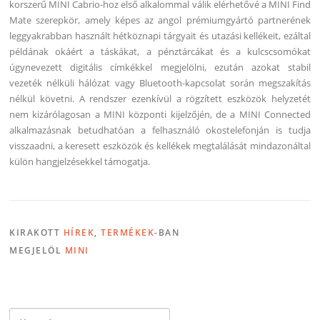
korszerű MINI Cabrio-hoz első alkalommal válik elérhetővé a MINI Find
Mate szerepkör, amely képes az angol prémiumgyártó partnerének
leggyakrabban használt hétköznapi tárgyait és utazási kellékeit, ezáltal
példának okáért a táskákat, a pénztárcákat és a kulcscsomókat
úgynevezett digitális címkékkel megjelölni, ezután azokat stabil
vezeték nélküli hálózat vagy Bluetooth-kapcsolat során megszakítás
nélkül követni. A rendszer ezenkívül a rögzített eszközök helyzetét
nem kizárólagosan a MINI központi kijelzőjén, de a MINI Connected
alkalmazásnak betudhatóan a felhasználó okostelefonján is tudja
visszaadni, a keresett eszközök és kellékek megtalálását mindazonáltal
külön hangjelzésekkel támogatja.
KIRAKOTT
HÍREK
,
TERMÉKEK
-BAN
MEGJELÖL
MINI
Keresés: