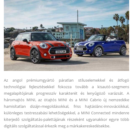
Az angol prémiumgyártó páratlan stíluselemekkel és átfogó
technológiai fejlesztésekkel fokozza tovább a kisautó-szegmens
megalapítójának progresszív karakterét és lenyűgöző varázsát. A
háromajtós MINI, az ötajtós MINI és a MINI Cabrio új nemzedéke
hamisítatlan dizájn-megoldásokkal, friss hajtáslánc-innovációkkal,
különleges testreszabási lehetőségekkel, a MINI Connected mindenre
kiterjedő szolgáltatás-palettájának részeként ugyanakkor egyre több
digitális szolgáltatással érkezik meg a márkakereskedésekbe.