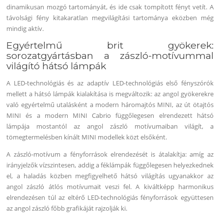
dinamikusan mozgó tartományát, és ide csak tompított fényt vetít. A
távolsági fény kitakaratlan megvilágítási tartománya eközben még
mindig aktív.
Egyértelmű brit gyökerek:
sorozatgyártásban a zászló-motívummal
világító hátsó lámpák
A LED-technológiás és az adaptív LED-technológiás első fényszórók
mellett a hátsó lámpák kialakítása is megváltozik: az angol gyökerekre
való egyértelmű utalásként a modern háromajtós MINI, az út ötajtós
MINI és a modern MINI Cabrio függőlegesen elrendezett hátsó
lámpája mostantól az angol zászló motívumaiban világít, a
tömegtermelésben kínált MINI modellek közt elsőként.
A zászló-motívum a fényforrások elrendezését is átalakítja: amíg az
irányjelzők vízszintesen, addig a féklámpák függőlegesen helyezkednek
el, a haladás közben megfigyelhető hátsó világítás ugyanakkor az
angol zászló átlós motívumait veszi fel. A kiváltképp harmonikus
elrendezésen túl az eltérő LED-technológiás fényforrások együttesen
az angol zászló főbb grafikáját rajzolják ki.