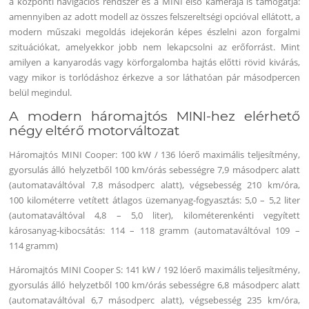
a központi navigációs rendszer és a MINI első kamerája is támogatja:
amennyiben az adott modell az összes felszereltségi opcióval ellátott, a
modern műszaki megoldás idejekorán képes észlelni azon forgalmi
szituációkat, amelyekkor jobb nem lekapcsolni az erőforrást. Mint
amilyen a kanyarodás vagy körforgalomba hajtás előtti rövid kivárás,
vagy mikor is torlódáshoz érkezve a sor láthatóan pár másodpercen
belül megindul.
A modern háromajtós MINI-hez elérhető
négy eltérő motorváltozat
Háromajtós MINI Cooper: 100 kW / 136 lóerő maximális teljesítmény,
gyorsulás álló helyzetből 100 km/órás sebességre 7,9 másodperc alatt
(automataváltóval 7,8 másodperc alatt), végsebesség 210 km/óra,
100 kilométerre vetített átlagos üzemanyag-fogyasztás: 5,0 – 5,2 liter
(automataváltóval 4,8 – 5,0 liter), kilométerenkénti vegyített
károsanyag-kibocsátás: 114 – 118 gramm (automataváltóval 109 –
114 gramm)
Háromajtós MINI Cooper S: 141 kW / 192 lóerő maximális teljesítmény,
gyorsulás álló helyzetből 100 km/órás sebességre 6,8 másodperc alatt
(automataváltóval 6,7 másodperc alatt), végsebesség 235 km/óra,