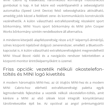
gombokat is kap. A bal kézre eső vezérlőpanelről a sebességtartó
automatika (Speed Limit Device) felső sebességhatára aktiválható,
ameddig jobb kézzel a fedélzeti zene- és kommunikációs konstrukciók
vezérelhetők. A külön választható extrafelszereltség részeként sport
bőrkormány, MINI Yours sport bőrkormány és MINI John Cooper
Works bőrkormány szintén rendelkezésre áll alternatíva.
A mindenre kiterjedő alapfelszereltség része a 6,5” képernyő-átmérőjű,
színes központi kijelzővel dolgozó zenerendszer, emellett a Bluetooth-
kapcsolat is. A külön választható extrafelszereltségként megrendelhető
MINI Visual Boost rádió és a navigációs rendszer tekintetében a
központi monitor érintőképernyőként is üzemel.
Friss opciók: vezeték nélküli okostelefon-
töltés és MINI logó kivetítés
A modern háromajtós MINI-hez, az út ötajtós MINI-hez és a modern
MINI Cabrio-hoz elérhető extrafelszereltségi paletta egyik
legmodernebb fejlesztése a vezeték nélküli okostelefon-töltés, amit
kérésre a MINI az első ülések közé integrált könyöktámasz
tárolórekeszébe épít be. Az opcióval az angol prémiumgyártó