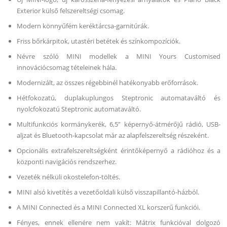
Exterior külső felszereltségi csomag.
Modern könnyűfém keréktárcsa-garnitúrák.
Friss bőrkárpitok, utastéri betétek és színkompozíciók.
Névre szóló MINI modellek a MINI Yours Customised
innovációcsomag tételeinek hála.
Modernizált, az összes régebbinél hatékonyabb erőforrások.
Hétfokozatú, duplakuplungos Steptronic automataváltó és
nyolcfokozatú Steptronic automataváltó.
Multifunkciós kormánykerék, 6,5” képernyő-átmérőjű rádió, USB-
aljzat és Bluetooth-kapcsolat már az alapfelszereltség részeként.
Opcionális extrafelszereltségként érintőképernyő a rádióhoz és a
központi navigációs rendszerhez.
Vezeték nélküli okostelefon-töltés.
MINI alsó kivetítés a vezetőoldali külső visszapillantó-házból.
A MINI Connected és a MINI Connected XL korszerű funkciói.
Fényes, ennek ellenére nem vakít: Mátrix funkcióval dolgozó