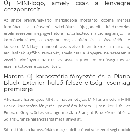
Új MINI-logó, amely csak a lényegre
összpontosít
Az angol prémiumgyártó márkalogója mostantól cicoma mentes
formában, a népszerű szimbólum újragondolt, kétdimenziós
értelmezésében megfigyelhető a motorháztetőn, a csomagtérajtón, a
kormányközépen, a központi megjelenítőn és a távvezérlőn. A
korszerű MINI-logó mindent összevetve hűen tükrözi a márka új
arculatának legfőbb irányelvét, amely csak a lényegre, nevezetesen a
vezetés élményére, az exkluzivitásra, a prémium minőségre és az
érzelmi kötődésre összpontosít.
Három új karosszéria-fényezés és a Piano
Black Exterior külső felszereltségi csomag
premierje
A korszerű háromajtós MINI, a modern ötajtós MINI és a modern MINI
Cabrio karosszéria-fényezési palettájára három új szín kerül fel: az
Emerald Grey szürkés-smaragd metál, a Starlight Blue kékmetál és a
Solaris Orange narancssárga metál árnyalat.
Sőt mi több, a karosszériára megrendelhető extrafelszereltségi opciók