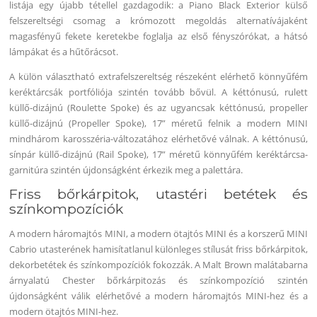
listája egy újabb tétellel gazdagodik: a Piano Black Exterior külső
felszereltségi csomag a krómozott megoldás alternatívájaként
magasfényű fekete keretekbe foglalja az első fényszórókat, a hátsó
lámpákat és a hűtőrácsot.
A külön választható extrafelszereltség részeként elérhető könnyűfém
keréktárcsák portfóliója szintén tovább bővül. A kéttónusú, rulett
küllő-dizájnú (Roulette Spoke) és az ugyancsak kéttónusú, propeller
küllő-dizájnú (Propeller Spoke), 17” méretű felnik a modern MINI
mindhárom karosszéria-változatához elérhetővé válnak. A kéttónusú,
sínpár küllő-dizájnú (Rail Spoke), 17” méretű könnyűfém keréktárcsa-
garnitúra szintén újdonságként érkezik meg a palettára.
Friss bőrkárpitok, utastéri betétek és
színkompozíciók
A modern háromajtós MINI, a modern ötajtós MINI és a korszerű MINI
Cabrio utasterének hamisítatlanul különleges stílusát friss bőrkárpitok,
dekorbetétek és színkompozíciók fokozzák. A Malt Brown malátabarna
árnyalatú Chester bőrkárpitozás és színkompozíció szintén
újdonságként válik elérhetővé a modern háromajtós MINI-hez és a
modern ötajtós MINI-hez.