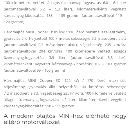
100 kilométerre vetített átlagos üzemanyag-fogyasztás: 6,0 – 6,1 liter
(automataváltóval 5,2 – 5,3 liter), kilométerenkénti vegyített
károsanyag-kibocsátás: 138 – 139 gramm (automataváltóval 119 –
120 gramm)
Háromajtós MINI Cooper D: 85 kW / 116 lóerő maximális teljesítmény,
gyorsulás álló helyzetből 100 km/órás sebességre 9,2 másodperc alatt
(automataváltóval 9,3 másodperc alatt), végsebesség 205 km/óra
(automataváltóval 204 km/óra), 100 kilométerre vetített átlagos
üzemanyag-fogyasztás: 3,9 liter (automataváltóval 3,8 liter),
kilométerenkénti vegyített károsanyag-kibocsátás: 102 – 103 gramm
(automataváltóval 99 – 100 gramm)
Háromajtós MINI Cooper SD: 125 kW / 170 lóerő maximális
teljesítmény, gyorsulás álló helyzetből 100 km/órás sebességre
7,2 másodperc alatt, végsebesség 225 km/óra, 100 kilométerre vetített
átlagos üzemanyag-fogyasztás: 4,2 liter, kilométerenkénti vegyített
károsanyag-kibocsátás: 110 – 111 gramm
A modern ötajtós MINI-hez elérhető négy
eltérő motorváltozat