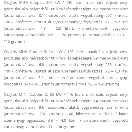
Ötajtós MINI Cooper: 100 kW / 136 lóerő maximális teljesítmény,
gyorsulás álló helyzetből 100 km/órás sebességre 8,2 másodperc alatt
(automataváltóval 8,1 másodperc alatt), végsebesség 207 km/óra,
100 kilométerre vetített átlagos üzemanyag-fogyasztás: 5,1 – 5,2 liter
(automataváltóval 4,8 – 5,0 liter), kilométerenkénti vegyített
károsanyag-kibocsátás: 116 – 120 gramm (automataváltóval 110 –
115 gramm)
Ötajtós MINI Cooper S: 141 kW / 192 lóerő maximális teljesítmény,
gyorsulás álló helyzetből 100 km/órás sebességre 6,9 másodperc alatt
(automataváltóval 6,8 másodperc alatt), végsebesség 235 km/óra,
100 kilométerre vetített átlagos üzemanyag-fogyasztás: 6,2 – 6,3 liter
(automataváltóval 5,4 liter), kilométerenkénti vegyített károsanyag-
kibocsátás: 141 – 143 gramm (automataváltóval 123 – 124 gramm)
Ötajtós MINI Cooper D: 85 kW / 116 lóerő maximális teljesítmény,
gyorsulás álló helyzetből 100 km/órás sebességre 9,4 másodperc alatt
(automataváltóval 9,6 másodperc alatt), végsebesség 203 km/óra
(automataváltóval 202 km/óra), 100 kilométerre vetített átlagos
üzemanyag-fogyasztás: 3,9 – 4,0 liter, kilométerenkénti vegyített
károsanyag-kibocsátás: 103 – 104 gramm