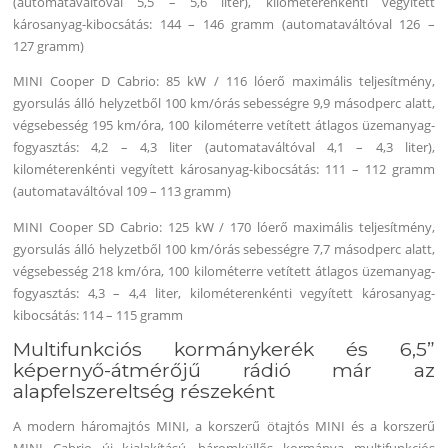
(automataváltóval 5,5 – 5,6 liter), kilométerenkénti vegyített
károsanyag-kibocsátás: 144 – 146 gramm (automataváltóval 126 –
127 gramm)
MINI Cooper D Cabrio: 85 kW / 116 lóerő maximális teljesítmény,
gyorsulás álló helyzetből 100 km/órás sebességre 9,9 másodperc alatt,
végsebesség 195 km/óra, 100 kilométerre vetített átlagos üzemanyag-
fogyasztás: 4,2 – 4,3 liter (automataváltóval 4,1 – 4,3 liter),
kilométerenkénti vegyített károsanyag-kibocsátás: 111 – 112 gramm
(automataváltóval 109 – 113 gramm)
MINI Cooper SD Cabrio: 125 kW / 170 lóerő maximális teljesítmény,
gyorsulás álló helyzetből 100 km/órás sebességre 7,7 másodperc alatt,
végsebesség 218 km/óra, 100 kilométerre vetített átlagos üzemanyag-
fogyasztás: 4,3 – 4,4 liter, kilométerenkénti vegyített károsanyag-
kibocsátás: 114 – 115 gramm
Multifunkciós kormánykerék és 6,5”
képernyő-átmérőjű rádió már az
alapfelszereltség részeként
A modern háromajtós MINI, a korszerű ötajtós MINI és a korszerű
MINI Cabrio új kialakítású, háromküllős kormánya multifunkciós