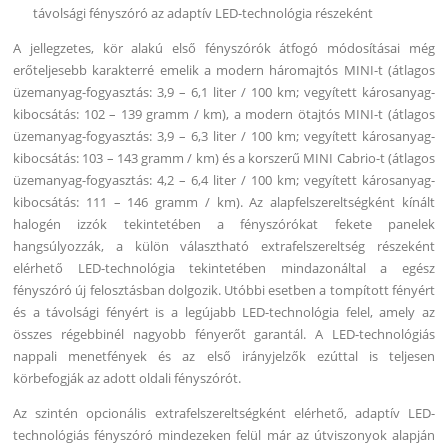
távolsági fényszóró az adaptív LED-technológia részeként
A jellegzetes, kör alakú első fényszórók átfogó módosításai még
erőteljesebb karakterré emelik a modern háromajtós MINI-t (átlagos
üzemanyag-fogyasztás: 3,9 – 6,1 liter / 100 km; vegyített károsanyag-
kibocsátás: 102 – 139 gramm / km), a modern ötajtós MINI-t (átlagos
üzemanyag-fogyasztás: 3,9 – 6,3 liter / 100 km; vegyített károsanyag-
kibocsátás: 103 – 143 gramm / km) és a korszerű MINI Cabrio-t (átlagos
üzemanyag-fogyasztás: 4,2 – 6,4 liter / 100 km; vegyített károsanyag-
kibocsátás: 111 – 146 gramm / km). Az alapfelszereltségként kínált
halogén izzók tekintetében a fényszórókat fekete panelek
hangsúlyozzák, a külön választható extrafelszereltség részeként
elérhető LED-technológia tekintetében mindazonáltal a egész
fényszóró új felosztásban dolgozik. Utóbbi esetben a tompított fényért
és a távolsági fényért is a legújabb LED-technológia felel, amely az
összes régebbinél nagyobb fényerőt garantál. A LED-technológiás
nappali menetfények és az első irányjelzők ezúttal is teljesen
körbefogják az adott oldali fényszórót.
Az szintén opcionális extrafelszereltségként elérhető, adaptív LED-
technológiás fényszóró mindezeken felül már az útviszonyok alapján