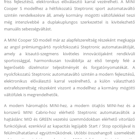
friss fejlesztésű, elektronikus előválasztó karral vezérelheti. A MINI
Cooper S modellhez a hétfokozatú Steptronic sport automataváltó
szintén rendelkezésre áll, amely kormány mögötti váltófülekkel teszi
még intenzívebbé a duplakuplungos szerkezettel is kivitelezhető
manuális sebességváltást.
A MINI Cooper SD modell már az alapfelszereltség részeként megkapja
az angol prémiumgyártó nyolcfokozatú Steptronic automataváltóját,
amely a kisautó-szegmens kivételes innovációjaként rendkívüli
sportossággal, harmonikusan továbbítja az első tengely felé a
legerősebb dízelmotor teljesítményét és forgatónyomatékát. A
nyolcfokozatú Steptronic automataváltó szintén a modern fejlesztésű,
elektronikus előválasztó karral vezérelhető, a külön választható
extrafelszereltség részeként viszont a modellhez a kormány mögötti
váltófülek is megrendelhetők.
A modern háromajtós MINI-hez, a modern ötajtós MINI-hez és a
korszerű MINI Cabrio-hoz elérhető Steptronic automataváltók a
hajtáslánc MID és GREEN vezetési üzemmódokban elérhető vitorlázó
funkciójával, ezenkívül az kapacitás legújabb Start / Stop opciójával is
felülmúlhatatlanul együttműködnek. Utóbbi összehangolt üzemelését