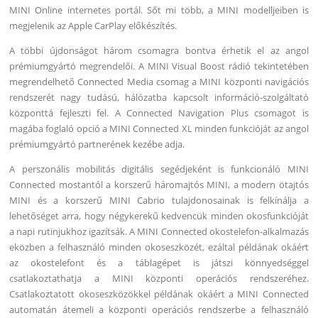
MINI Online internetes portál. Sőt mi több, a MINI modelljeiben is
megjelenik az Apple CarPlay előkészítés.
A többi újdonságot három csomagra bontva érhetik el az angol
prémiumgyártó megrendelői. A MINI Visual Boost rádió tekintetében
megrendelhető Connected Media csomag a MINI központi navigációs
rendszerét nagy tudású, hálózatba kapcsolt információ-szolgáltató
központtá fejleszti fel. A Connected Navigation Plus csomagot is
magába foglaló opció a MINI Connected XL minden funkcióját az angol
prémiumgyártó partnerének kezébe adja.
A perszonális mobilitás digitális segédjeként is funkcionáló MINI
Connected mostantól a korszerű háromajtós MINI, a modern ötajtós
MINI és a korszerű MINI Cabrio tulajdonosainak is felkínálja a
lehetőséget arra, hogy négykerekű kedvencük minden okosfunkcióját
a napi rutinjukhoz igazítsák. A MINI Connected okostelefon-alkalmazás
eközben a felhasználó minden okoseszközét, ezáltal példának okáért
az okostelefont és a táblagépet is játszi könnyedséggel
csatlakoztathatja a MINI központi operációs rendszeréhez.
Csatlakoztatott okoseszközökkel példának okáért a MINI Connected
automatán átemeli a központi operációs rendszerbe a felhasználó