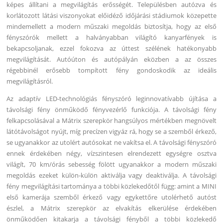
képes állítani a megvilágítás erősségét. Településben autózva és
korlátozott látási viszonyokat előidéző időjárási stádiumok közepette
mindemellett a modern műszaki megoldás biztosítja, hogy az első
fényszórók mellett a halványabban világító kanyarfények is
bekapcsoljanak, ezzel fokozva az úttest szélének hatékonyabb
megvilágítását. Autóúton és autópályán eközben a az összes
régebbinél erősebb tompított fény gondoskodik az ideális
megvilágításról.
Az adaptív LED-technológiás fényszóró leginnovatívabb újítása a
távolsági fény önműködő fényvezérlő funkciója. A távolsági fény
felkapcsolásával a Mátrix szerepkör hangsúlyos mértékben megnövelt
látótávolságot nyújt, míg precízen vigyáz rá, hogy se a szemből érkező,
se ugyanakkor az utolért autósokat ne vakítsa el. A távolsági fényszóró
ennek érdekében négy, vízszintesen elrendezett egységre osztva
világít, 70 km/órás sebesség fölött ugyanakkor a modern műszaki
megoldás ezeket külön-külön aktiválja vagy deaktiválja. A távolsági
fény megvilágítási tartománya a többi közlekedőtől függ: amint a MINI
első kamerája szemből érkező vagy egykettőre utolérhető autóst
észlel, a Mátrix szerepkör az elvakítás elkerülése érdekében
önműködően kitakarja a távolsági fényből a többi közlekedő