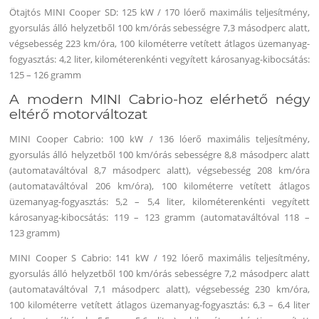
Ötajtós MINI Cooper SD: 125 kW / 170 lóerő maximális teljesítmény,
gyorsulás álló helyzetből 100 km/órás sebességre 7,3 másodperc alatt,
végsebesség 223 km/óra, 100 kilométerre vetített átlagos üzemanyag-
fogyasztás: 4,2 liter, kilométerenkénti vegyített károsanyag-kibocsátás:
125 – 126 gramm
A modern MINI Cabrio-hoz elérhető négy
eltérő motorváltozat
MINI Cooper Cabrio: 100 kW / 136 lóerő maximális teljesítmény,
gyorsulás álló helyzetből 100 km/órás sebességre 8,8 másodperc alatt
(automataváltóval 8,7 másodperc alatt), végsebesség 208 km/óra
(automataváltóval 206 km/óra), 100 kilométerre vetített átlagos
üzemanyag-fogyasztás: 5,2 – 5,4 liter, kilométerenkénti vegyített
károsanyag-kibocsátás: 119 – 123 gramm (automataváltóval 118 –
123 gramm)
MINI Cooper S Cabrio: 141 kW / 192 lóerő maximális teljesítmény,
gyorsulás álló helyzetből 100 km/órás sebességre 7,2 másodperc alatt
(automataváltóval 7,1 másodperc alatt), végsebesség 230 km/óra,
100 kilométerre vetített átlagos üzemanyag-fogyasztás: 6,3 – 6,4 liter