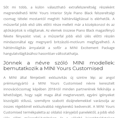
Sőt mi több, a külön választható extrafelszereltség részeként
megrendelhető MINI Yours Interior Style Piano Black felszereltségi
csomag tételei mostantól meghitt háttérvilágítással is elérhetők. A
műszerfal jobb első ülés előtti része mellett már a középkonzol és az
ajtókárpitok is világítanak. Az elemek összese Piano Black magasfényű
fekete fényezést visel, a műszerfal jobb első ülés előtti részén
mindazonáltal egy megnyerő britzászló-motívum megfigyelhető. A
háttérvilágítás árnyalatát a sofőr a MINI Excitement Package
hangulatvilágításához hasonlóan változtathatja.
Jönnek a névre szóló MINI modellek:
bemutatkozik a MINI Yours Customised
A MINI által fémjelzett exkluzivitás új szintre lép: az angol
prémiumgyártó a MINI Yours Customised névre keresztelt
innovációcsomag képében 2018-tól minden partnerének felkínálja a
lehetőséget, hogy saját maga által megtervezett, egyéni igényeket
kiszolgáló stílusú, személyre szabott dizájnelemekkel varázsolja az
összes régebbinél exkluzívabbá négykerekű kedvencét. A MINI Yours
Customised termékpaletta az oldalsó irányjelző panelektől, a jobb első
ülés előtti műszerfal-betéteken és a világító küszöbtoldatokon