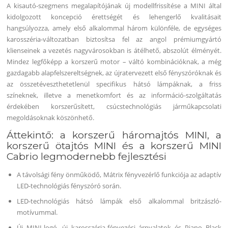
A kisautó-szegmens megalapítójának új modellfrissítése a MINI által
kidolgozott koncepció érettségét és lehengerlő kvalitásait
hangsúlyozza, amely első alkalommal három különféle, de egységes
karosszéria-változatban biztosítsa fel az angol prémiumgyártó
klienseinek a vezetés nagyvárosokban is átélhető, abszolút élményét.
Mindez legfőképp a korszerű motor – váltó kombinációknak, a még
gazdagabb alapfelszereltségnek, az újratervezett első fényszóróknak és
az összetéveszthetetlenül specifikus hátsó lámpáknak, a friss
színeknek, illetve a menetkomfort és az információ-szolgáltatás
érdekében korszerűsített, csúcstechnológiás járműkapcsolati
megoldásoknak köszönhető.
Áttekintő: a korszerű háromajtós MINI, a
korszerű ötajtós MINI és a korszerű MINI
Cabrio legmodernebb fejlesztési
A távolsági fény önműködő, Mátrix fényvezérlő funkciója az adaptív
LED-technológiás fényszóró során.
LED-technológiás hátsó lámpák első alkalommal britzászló-
motívummal.
Új MINI-logó, új karosszéria-fényezési árnyalatok és Piano Black