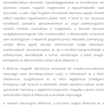
okostelefonjában elmentett naptárbejegyzéseket és kontaktokat, ezt
követően miután magától megtervezte a legoptimálisabb napi
útvonalat, a valós idejű forgalmi információk elemzése alapján kivétel
nélkül indulásra figyelmeztető jelzést küld. A Send to Car titulussal
rendelkező szerepkör igénybevételével az angol prémiumgyártó
vásárlói mindezt manuálisan is megtehetik, a Remote Services
szolgáltatáscsomagnak hála mindazonáltal a felhasználók mostantól
nem kizárólagosan a leparkolt gépjármű precíz helyzetét, üzemanyag-
szintjét illetve egyéb aktuális információját tudják lekérdezni
csatlakoztatott okoseszközeiken át, de a távolból bekapcsolhatják a
reflektorokat, aktiválhatják a kürtöt, elindíthatják a belső levegő-
keringetést és ellenőrizhetik a lezárt ajtók állapotát is.
A MINI-be integrált SIM-kártya mostantól 4G mobilkommunikációs
sebességű okos járműkapcsolatot nyújt. A SIM-kártyán át a MINI
TeleServices szolgáltatások és az Okos Segélyhívás (Intelligent
Emergency Call) funkciói is elérhetők, utóbbi ezenkívül baleset során
automatán tárcsázza a segélyhívó központot, megadja a jármű precíz
tartózkodási helyét és felbecsüli a sérülések súlyosságát.
A modern háromajtós MINI-hez, a korszerű ötajtós MINI-hez és a