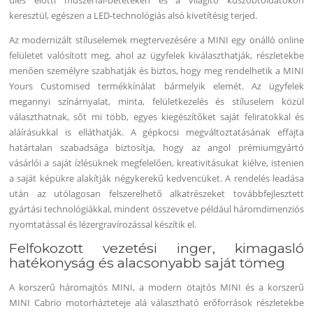
keresztül, egészen a LED-technológiás alsó kivetítésig terjed.
Az modernizált stíluselemek megtervezésére a MINI egy önálló online
felületet valósított meg, ahol az ügyfelek kiválaszthatják, részletekbe
menően személyre szabhatják és biztos, hogy meg rendelhetik a MINI
Yours Customised termékkínálat bármelyik elemét. Az ügyfelek
megannyi színárnyalat, minta, felületkezelés és stíluselem közül
választhatnak, sőt mi több, egyes kiegészítőket saját feliratokkal és
aláírásukkal is elláthatják. A gépkocsi megváltoztatásának effajta
határtalan szabadsága biztosítja, hogy az angol prémiumgyártó
vásárlói a saját ízlésüknek megfelelően, kreativitásukat kiélve, istenien
a saját képükre alakítják négykerekű kedvencüket. A rendelés leadása
után az utólagosan felszerelhető alkatrészeket továbbfejlesztett
gyártási technológiákkal, mindent összevetve például háromdimenziós
nyomtatással és lézergravírozással készítik el.
Felfokozott vezetési inger, kimagasló
hatékonyság és alacsonyabb saját tömeg
A korszerű háromajtós MINI, a modern ötajtós MINI és a korszerű
MINI Cabrio motorházteteje alá választható erőforrások részletekbe