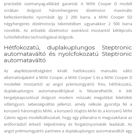
precízebb üzemanyag-ellátást garantál. A MINI Cooper D modell
orrában dolgozó háromhengeres dízelmotor maximális
befecskendezési nyomását így 2 200 barra, a MINI Cooper SD
négyhengeres dízelmotorja tekintetében ugyanakkor 2 500 barra
növelték. Az erősebb dízelmotor ezenkívül mostantól kétlépcsős
turbófeltöltési technológiával dolgozik.
Hétfokozatú, duplakuplungos Steptronic
automataváltó és nyolcfokozatú Steptronic
automataváltó
Az alapfelszereltségként kínált hatfokozatú manuális váltó
alternatívájaként a MINI Cooper, a MINI Cooper S és a MINI Cooper D
modellek mostantól az angol prémiumgyártó friss, hétfokozatú,
duplakuplungos automataváltójával is felszerelhetők. A két
tengelykapcsolóval dolgozó modern műszaki megoldást felettébb
villámgyors sebességváltás jellemzi, amely nélküle gyorsítja fel a
korszerű háromajtós MINI, a korszerű ötajtós MINI és a korszerű MINI
Cabrio egyes modellváltozatait, hogy egy pillanatra is megszakítaná az
erőforrásból érkező teljesítmény és forgatónyomaték leadását. Az
angol prémiumgyártó partnere a duplakuplungos automataváltót egy