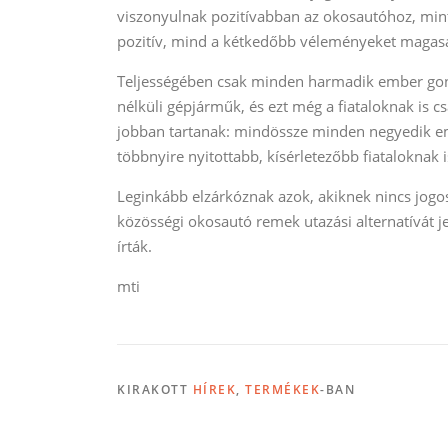
viszonyulnak pozitívabban az okosautóhoz, mint
pozitív, mind a kétkedőbb véleményeket magasa
Teljességében csak minden harmadik ember gondo
nélküli gépjárműk, és ezt még a fiataloknak is c
jobban tartanak: mindössze minden negyedik e
többnyire nyitottabb, kísérletezőbb fiataloknak 
Leginkább elzárkóznak azok, akiknek nincs jogo
közösségi okosautó remek utazási alternatívát 
írták.
mti
KIRAKOTT
HÍREK
,
TERMÉKEK
-BAN