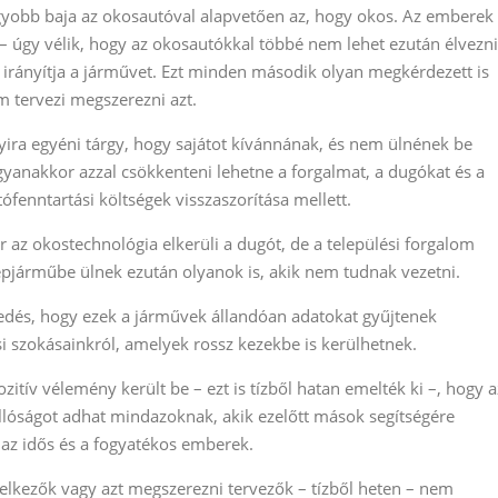
yobb baja az okosautóval alapvetően az, hogy okos. Az emberek
 úgy vélik, hogy az okosautókkal többé nem lehet ezután élvezni
 irányítja a járművet. Ezt minden második olyan megkérdezett is
m tervezi megszerezni azt.
yira egyéni tárgy, hogy sajátot kívánnának, és nem ülnének be
yanakkor azzal csökkenteni lehetne a forgalmat, a dugókat és a
fenntartási költségek visszaszorítása mellett.
az okostechnológia elkerüli a dugót, de a települési forgalom
pjárműbe ülnek ezután olyanok is, akik nem tudnak vezetni.
ekedés, hogy ezek a járművek állandóan adatokat gyűjtenek
si szokásainkról, amelyek rossz kezekbe is kerülhetnek.
tív vélemény került be – ezt is tízből hatan emelték ki –, hogy a
lóságot adhat mindazoknak, akik ezelőtt mások segítségére
 az idős és a fogyatékos emberek.
endelkezők vagy azt megszerezni tervezők – tízből heten – nem