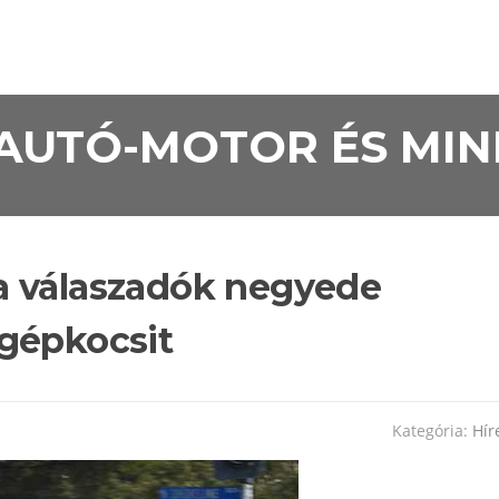
• AUTÓ-MOTOR ÉS MI
a válaszadók negyede
gépkocsit
Kategória:
Hír