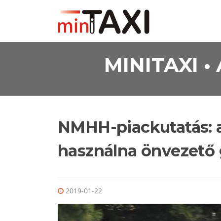
Ugrás a tartalomra
MINITAXI 
NMHH-piackutatás: 
használna önvezető 
2019-01-22