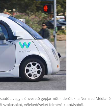
utót, vagyis önvezető gépjárműt – derült ki a Nemzeti Média- é
ói szokásokat, vélekedéseket felmérő kutatásából.