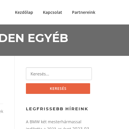
Kezdőlap
Kapcsolat
Partnereink
NDEN EGYÉB
Keresés:
LEGFRISSEBB HÍREINK
ek
A BMW két mesterhármassal
2023-03-
indította a 2023-as évet