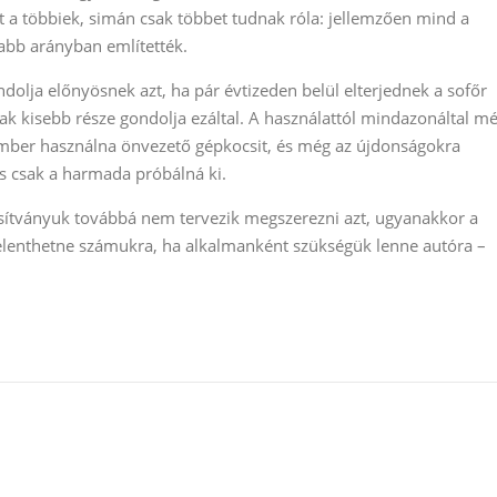
 a többiek, simán csak többet tudnak róla: jellemzően mind a
bb arányban említették.
lja előnyösnek azt, ha pár évtizeden belül elterjednek a sofőr
sak kisebb része gondolja ezáltal. A használattól mindazonáltal m
mber használna önvezető gépkocsit, és még az újdonságokra
is csak a harmada próbálná ki.
sítványuk továbbá nem tervezik megszerezni azt, ugyanakkor a
jelenthetne számukra, ha alkalmanként szükségük lenne autóra –