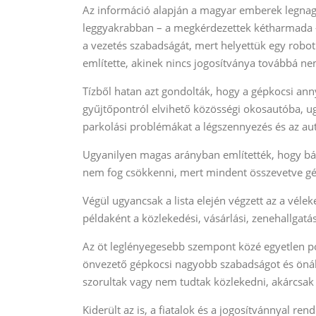
Az információ alapján a magyar emberek legnag
leggyakrabban – a megkérdezettek kétharmada –
a vezetés szabadságát, mert helyettük egy robot
említette, akinek nincs jogosítványa továbbá ne
Tízből hatan azt gondolták, hogy a gépkocsi ann
gyűjtőpontról elvihető közösségi okosautóba, ug
parkolási problémákat a légszennyezés és az autó
Ugyanilyen magas arányban említették, hogy bár 
nem fog csökkenni, mert mindent összevetve gé
Végül ugyancsak a lista elején végzett az a vél
példaként a közlekedési, vásárlási, zenehallgatá
Az öt leglényegesebb szempont közé egyetlen pozi
önvezető gépkocsi nagyobb szabadságot és önál
szorultak vagy nem tudtak közlekedni, akárcsak
Kiderült az is, a fiatalok és a jogosítvánnyal r