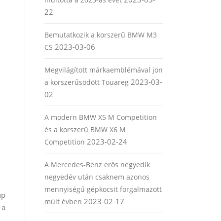
22
Bemutatkozik a korszerű BMW M3
2023-03-06
CS
Megvilágított márkaemblémával jön
2023-03-
a korszerűsödött Touareg
02
A modern BMW X5 M Competition
és a korszerű BMW X6 M
2023-02-24
Competition
A Mercedes-Benz erős negyedik
negyedév után csaknem azonos
mennyiségű gépkocsit forgalmazott
up
2023-02-17
múlt évben
 a