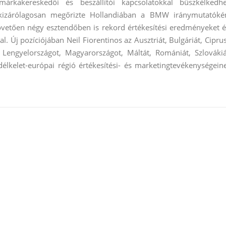
 márkakereskedői és beszállítói kapcsolatokkal büszkélkedhe
 kizárólagosan megőrizte Hollandiában a BMW iránymutatóké
 követően négy esztendőben is rekord értékesítési eredményeket é
Új pozíciójában Neil Fiorentinos az Ausztriát, Bulgáriát, Ciprus
 Lengyelországot, Magyarországot, Máltát, Romániát, Szlovákiá
élkelet-európai régió értékesítési- és marketingtevékenységein