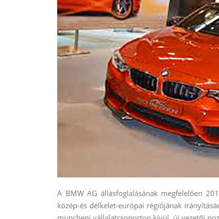
A BMW AG állásfoglalásának megfelelően 201
közép-és délkelet-európai régiójának irányításáé
müncheni vállalatcsoporton kívül, új vezetői pozí