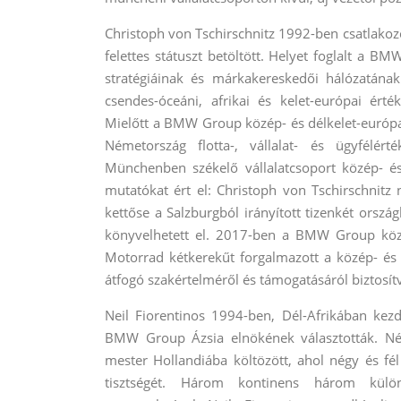
Christoph von Tschirschnitz 1992-ben csatlako
felettes státuszt betöltött. Helyet foglalt a BM
stratégiáinak és márkakereskedői hálózatának
csendes-óceáni, afrikai és kelet-európai érték
Mielőtt a BMW Group közép- és délkelet-európa
Németország flotta-, vállalat- és ügyfélért
Münchenben székelő vállalatcsoport közép- és 
mutatókat ért el: Christoph von Tschirschnitz
kettőse a Salzburgból irányított tizenkét orsz
könyvelhetett el. 2017-ben a BMW Group k
Motorrad kétkerekűt forgalmazott a közép- és
átfogó szakértelméről és támogatásáról biztosít
Neil Fiorentinos 1994-ben, Dél-Afrikában kezdt
BMW Group Ázsia elnökének választották. Né
mester Hollandiába költözött, ahol négy és fé
tisztségét. Három kontinens három különfé