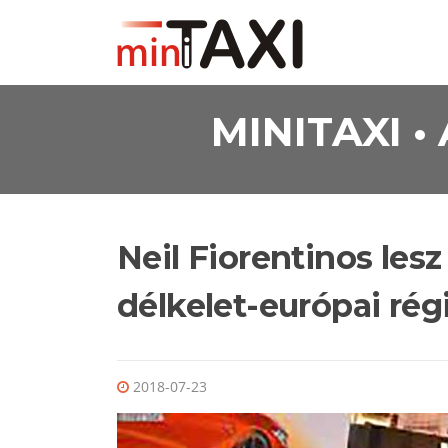
Ugrás a tartalomra
MINITAXI 
Neil Fiorentinos le
délkelet-európai rég
2018-07-23