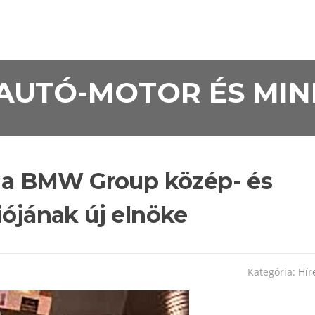
• AUTÓ-MOTOR ÉS MI
sz a BMW Group közép- és
iójának új elnöke
Kategória:
Hír