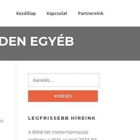
Kezdőlap
Kapcsolat
Partnereink
NDEN EGYÉB
Keresés:
LEGFRISSEBB HÍREINK
ek
A BMW két mesterhármassal
2023-03-
indította a 2023-as évet