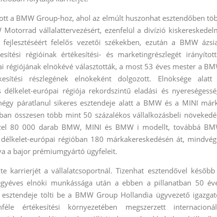
zott a BMW Group-hoz, ahol az elmúlt huszonhat esztendőben tö
W Motorrad vállalattervezésért, ezenfelül a divízió kiskereskedel
 fejlesztéséért felelős vezetői székekben, ezután a BMW ázsia
esítési régióinak értékesítési- és marketingrészlegét irányított
i régiójának elnökévé választották, a most 53 éves mester a B
ékesítési részlegének elnökeként dolgozott. Elnöksége alatt
délkelet-európai régiója rekordszintű eladási és nyereségessé
 négy páratlanul sikeres esztendeje alatt a BMW és a MINI már
ágban összesen több mint 50 százalékos vállalkozásbeli növekedé
özel 80 000 darab BMW, MINI és BMW i modellt, továbbá B
 délkelet-európai régióban 180 márkakereskedésén át, mindvég
va a bajor prémiumgyártó ügyfeleit.
e karrierjét a vállalatcsoportnál. Tizenhat esztendővel később
gyéves elnöki munkássága után a ebben a pillanatban 50 év
l esztendeje tölti be a BMW Group Hollandia ügyvezető igazgat
le értékesítési környezetében megszerzett internacionál