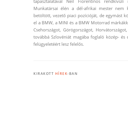
tapasztalatával Neil Fiorentinos rendkívüli
Munkatársai élén a dél-afrikai mester nem
betöltött, vezető piaci pozícióját, de egymást
el a BMW, a MINI és a BMW Motorrad márkákkal. 
Csehországot, Görögországot, Horvátországot,
továbbá Szlovéniát magába foglaló közép- és d
felügyeletéért lesz felelős.
KIRAKOTT
HÍREK
-BAN