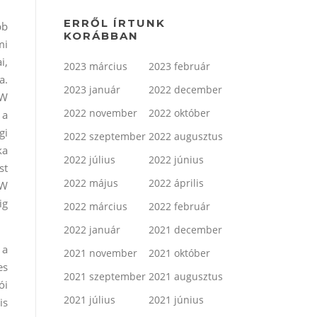
ERRŐL ÍRTUNK
bb
KORÁBBAN
mi
i,
2023 március
2023 február
a.
2023 január
2022 december
MW
2022 november
2022 október
 a
gi
2022 szeptember
2022 augusztus
ka
2022 július
2022 június
st
2022 május
2022 április
MW
ig
2022 március
2022 február
2022 január
2021 december
 a
2021 november
2021 október
es
2021 szeptember
2021 augusztus
ói
2021 július
2021 június
is