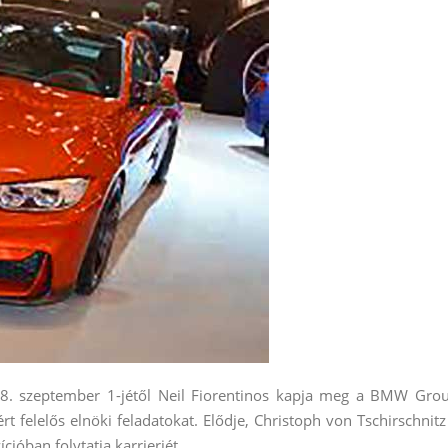
8. szeptember 1-jétől Neil Fiorentinos kapja meg a BMW Gro
rt felelős elnöki feladatokat. Elődje, Christoph von Tschirschnitz
cióban folytatja karrierjét.