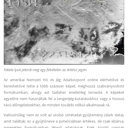
Fekete lyuk jelenik meg egy felvételen az Arktisz jegén
Az amerikai Nemzeti Hó és Jég Adatközpont online elérhetővé és
kereshetővé tette a több százezer képet, méghozzá szabványosított
formátumban, ahogy azt Gallaher eredetileg tervezte. A képeket
egyelőre nem használták fel a tengerijég-kutatásokhoz vagy a hosszú
távú előrejelzésekhez, de minden további nélkül alkalmasak rá.
Valószínűleg nem ez volt az utolsó sötétadat-gyűjtemény (dark data),
amit találtak; ez a gyűjtőneve a potenciálisan értékes, de csak elzárva,
ismeretlen formátumban létező adatoknak. Ezek között vannak