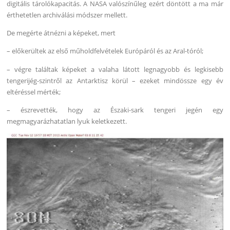
digitális tárolókapacitás. A NASA valószínűleg ezért döntött a ma már
érthetetlen archiválási módszer mellett.
De megérte átnézni a képeket, mert
– előkerültek az első műholdfelvételek Európáról és az Aral-tóról;
– végre találtak képeket a valaha látott legnagyobb és legkisebb
tengerijég-szintről az Antarktisz körül – ezeket mindössze egy év
eltéréssel mérték;
– észrevették, hogy az Északi-sark tengeri jegén egy
megmagyarázhatatlan lyuk keletkezett.