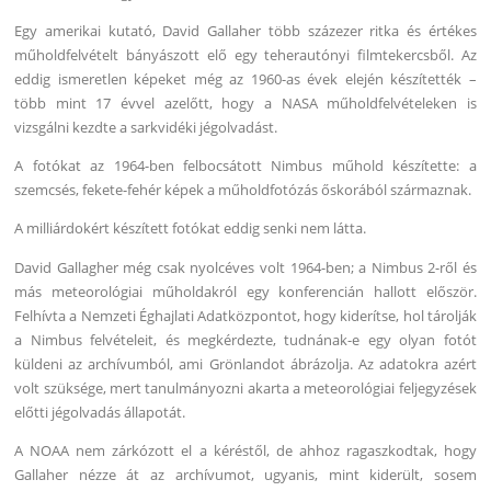
Egy amerikai kutató, David Gallaher több százezer ritka és értékes
műholdfelvételt bányászott elő egy teherautónyi filmtekercsből. Az
eddig ismeretlen képeket még az 1960-as évek elején készítették –
több mint 17 évvel azelőtt, hogy a NASA műholdfelvételeken is
vizsgálni kezdte a sarkvidéki jégolvadást.
A fotókat az 1964-ben felbocsátott Nimbus műhold készítette: a
szemcsés, fekete-fehér képek a műholdfotózás őskorából származnak.
A milliárdokért készített fotókat eddig senki nem látta.
David Gallagher még csak nyolcéves volt 1964-ben; a Nimbus 2-ről és
más meteorológiai műholdakról egy konferencián hallott először.
Felhívta a Nemzeti Éghajlati Adatközpontot, hogy kiderítse, hol tárolják
a Nimbus felvételeit, és megkérdezte, tudnának-e egy olyan fotót
küldeni az archívumból, ami Grönlandot ábrázolja. Az adatokra azért
volt szüksége, mert tanulmányozni akarta a meteorológiai feljegyzések
előtti jégolvadás állapotát.
A NOAA nem zárkózott el a kéréstől, de ahhoz ragaszkodtak, hogy
Gallaher nézze át az archívumot, ugyanis, mint kiderült, sosem