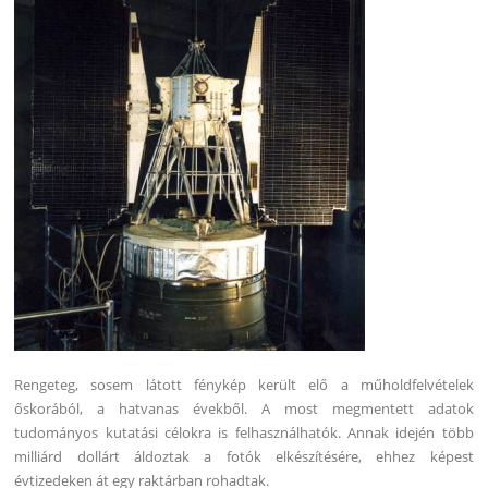
Rengeteg, sosem látott fénykép került elő a műholdfelvételek
őskorából, a hatvanas évekből. A most megmentett adatok
tudományos kutatási célokra is felhasználhatók. Annak idején több
milliárd dollárt áldoztak a fotók elkészítésére, ehhez képest
évtizedeken át egy raktárban rohadtak.