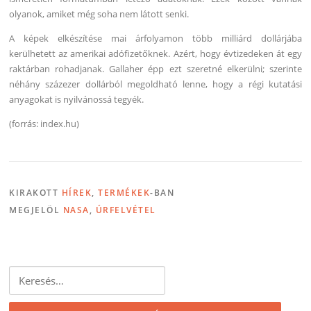
olyanok, amiket még soha nem látott senki.
A képek elkészítése mai árfolyamon több milliárd dollárjába
kerülhetett az amerikai adófizetőknek. Azért, hogy évtizedeken át egy
raktárban rohadjanak. Gallaher épp ezt szeretné elkerülni; szerinte
néhány százezer dollárból megoldható lenne, hogy a régi kutatási
anyagokat is nyilvánossá tegyék.
(forrás: index.hu)
KIRAKOTT
HÍREK
,
TERMÉKEK
-BAN
MEGJELÖL
NASA
,
ÚRFELVÉTEL
Keresés: