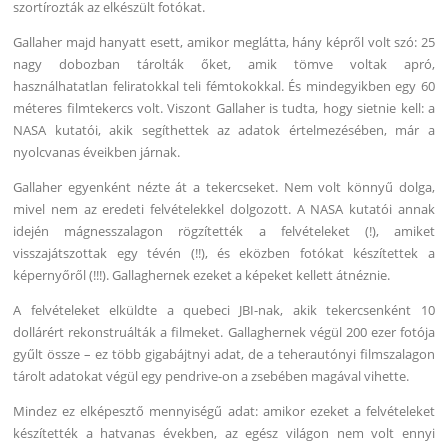
szortírozták az elkészült fotókat.
Gallaher majd hanyatt esett, amikor meglátta, hány képről volt szó: 25
nagy dobozban tárolták őket, amik tömve voltak apró,
használhatatlan feliratokkal teli fémtokokkal. És mindegyikben egy 60
méteres filmtekercs volt. Viszont Gallaher is tudta, hogy sietnie kell: a
NASA kutatói, akik segíthettek az adatok értelmezésében, már a
nyolcvanas éveikben járnak.
Gallaher egyenként nézte át a tekercseket. Nem volt könnyű dolga,
mivel nem az eredeti felvételekkel dolgozott. A NASA kutatói annak
idején mágnesszalagon rögzítették a felvételeket (!), amiket
visszajátszottak egy tévén (!!), és eközben fotókat készítettek a
képernyőről (!!!). Gallaghernek ezeket a képeket kellett átnéznie.
A felvételeket elküldte a quebeci JBI-nak, akik tekercsenként 10
dollárért rekonstruálták a filmeket. Gallaghernek végül 200 ezer fotója
gyűlt össze – ez több gigabájtnyi adat, de a teherautónyi filmszalagon
tárolt adatokat végül egy pendrive-on a zsebében magával vihette.
Mindez ez elképesztő mennyiségű adat: amikor ezeket a felvételeket
készítették a hatvanas években, az egész világon nem volt ennyi