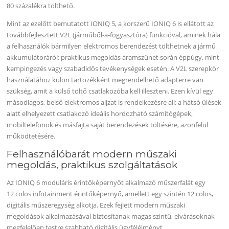
80 százalékra tölthető.
Mint az ezelőtt bemutatott IONIQ 5, a korszerű IONIQ 6 is ellátott az
továbbfejlesztett V2L (járműből-a-fogyasztóra) funkcióval, aminek hála
a felhasználók bármilyen elektromos berendezést tölthetnek a jármű
akkumulátoráról: praktikus megoldás áramszünet során éppúgy, mint
kempingezés vagy szabadidős tevékenységek esetén. A V2L szerepkör
használatához külön tartozékként megrendelhető adapterre van
szükség, amit a külső töltő csatlakozóba kell illeszteni. Ezen kívül egy
másodlagos, belső elektromos aljzat is rendelkezésre áll: a hátsó ülések
alatt elhelyezett csatlakozó ideális hordozható számítógépek,
mobiltelefonok és másfajta saját berendezések töltésére, azonfelül
működtetésére.
Felhasználóbarát modern műszaki
megoldás, praktikus szolgáltatások
Az IONIQ 6 moduláris érintőképernyőt alkalmazó műszerfalát egy
12 colos infotainment érintőképernyő, amellett egy szintén 12 colos,
digitális műszeregység alkotja. Ezek fejlett modern műszaki
megoldások alkalmazásával biztosítanak magas szintű, elvárásoknak
megfelelően testre szabható digitális ügyfélélményt.