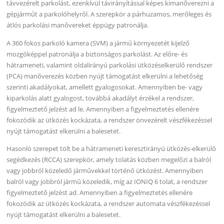
távvezérelt parkolást, ezenkívül távirányítással képes kimanőverezni a
gépjárműt a parkolóhelyről. A szerepkör a párhuzamos, merőleges és
átlós parkolási manővereket éppúgy patronálja.
A 360 fokos parkoló kamera (SVM) a jármű környezetét kijelző
mozgóképpel patronálja a biztonságos parkolást. Az előre- és
hátrameneti, valamint oldalirányú parkolási ütközéselkerülő rendszer
(PCA) manőverezés közben nyújt támogatást elkerülni a lehetőség
szerinti akadályokat, amellett gyalogosokat. Amennyiben be- vagy
kiparkolás alatt gyalogost, továbbá akadályt érzékel a rendszer,
figyelmeztető jelzést ad le. Amennyiben a figyelmeztetés ellenére
fokozódik az ütközés kockázata, a rendszer önvezérelt vészfékezéssel
nyújt támogatást elkerülni a balesetet.
Hasonló szerepet tölt be a hátrameneti keresztirányú ütközés-elkerülő
segédkezés (RCCA) szerepkör, amely tolatás közben megelőzi a balról
vagy jobbról közeledő járművekkel történő ütközést. Amennyiben
balról vagy jobbról jármű közeledik, míg az IONIQ 6 tolat, a rendszer
figyelmeztető jelzést ad. Amennyiben a figyelmeztetés ellenére
fokozódik az ütközés kockázata, a rendszer automata vészfékezéssel
nyújt támogatást elkerülni a balesetet.