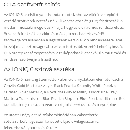
OTA szoftverfrissítés
Az IONIQ 6 az első olyan Hyundai modell, ahol az eltérő szerepkört
vezérlő szoftverek vezeték nélküli kapcsolaton át (OTA) frissíthetők. A
modern műszaki megoldás kínálja, hogy az elektromos rendszerek, az
önvezető funkciók, az akku és másfajta rendszerek vezérlő
szoftverjeiből állandóan a legfrissebb verzió álljon rendelkezésre, ami
hozzájárul a biztonságosabb és komfortosabb vezetési élményhez. Az
OTA szerepkör támogatásával a térképadatok, ezenkívül a multimédiás
rendszer szoftverje is frissíthető.
Az IONIQ 6 színválasztéka
Az IONIQ 6 nem alig tizenkettő különféle árnyalatban elérhető: ezek a
Gravity Gold Matte, az Abyss Black Pearl, a Serenity White Pearl, a
Curated Silver Metallic, a Nocturne Gray Metallic, a Nocturne Gray
Matte, a Transmission Blue Pearl, a Biophilic Blue Pearl, az Ultimate Red
Metallic, a Digital Green Pearl, a Digital Green Matte és a Byte Blue.
Az utastér négy eltérő színkombinációban választható:
sötétszürke/világosszürke, sötét olajzöld/világosszürke,
fekete/halványbarna, és fekete.