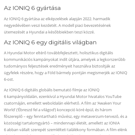
Az IONIQ 6 gyártása
Az IONIQ 6 gyártása az elképzelések alapján 2022. harmadik
negyedévében veszi kezdetét. A modell piaci bevezetésének
ütemezését a Hyundai a későbbiekben teszi közzé.
Az IONIQ 6 egy digitális világban
A Hyundai Motor eltérő továbbfejlesztett, holisztikus digitális
kommunikációs kampányokat indít útjára, amelyek a legkorszerűbb
tudományos feljesztések eredményeit használva biztosítják az
ügyfelek részére, hogy a Föld bármely pontján megismerjék az IONIQ
6-ost.
Az IONIQ 6 digitális globális bemutató filmje az IONIQ
6 kampányoldalán, ezenkívül a Hyundai Motor hivatalos YouTube
csatornáján, emellett weboldalán elérhető. A film az ‘Awaken Your
World’ (‘Ébreszd fel a világod’) koncepció köré épül, és három
főszereplő – egy fenntartható művész, egy metaverzum-tervező, és a
közösségi tartalomgyártó – mindennapi életét, amellett az IONIA
6 abban vállalt szerepét szemlélteti találékony formában. A film elénk