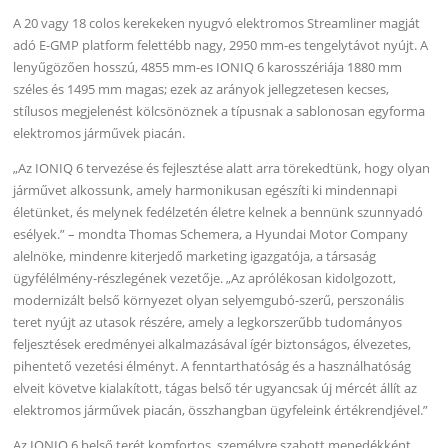
A 20 vagy 18 colos kerekeken nyugvó elektromos Streamliner magját
adó E-GMP platform felettébb nagy, 2950 mm-es tengelytávot nyújt. A
lenyűgözően hosszú, 4855 mm-es IONIQ 6 karosszériája 1880 mm
széles és 1495 mm magas; ezek az arányok jellegzetesen kecses,
stílusos megjelenést kölcsönöznek a típusnak a sablonosan egyforma
elektromos járművek piacán.
„Az IONIQ 6 tervezése és fejlesztése alatt arra törekedtünk, hogy olyan
járművet alkossunk, amely harmonikusan egészíti ki mindennapi
életünket, és melynek fedélzetén életre kelnek a bennünk szunnyadó
esélyek.” – mondta Thomas Schemera, a Hyundai Motor Company
alelnöke, mindenre kiterjedő marketing igazgatója, a társaság
ügyfélélmény-részlegének vezetője. „Az aprólékosan kidolgozott,
modernizált belső környezet olyan selyemgubó-szerű, perszonális
teret nyújt az utasok részére, amely a legkorszerűbb tudományos
feljesztések eredményei alkalmazásával ígér biztonságos, élvezetes,
pihentető vezetési élményt. A fenntarthatóság és a használhatóság
elveit követve kialakított, tágas belső tér ugyancsak új mércét állít az
elektromos járművek piacán, összhangban ügyfeleink értékrendjével.”
Az IONIQ 6 belső terét komfortos, személyre szabott menedékként