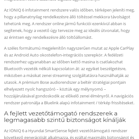
Az IONIQ 6 infotainment rendszere valós időben, térképen jeleníti meg,
hogy a pillanatnyilag rendelkezésre álló töltéssel mekkora távolságot
tehetünk meg. A rendszer online jármű funkciói ezenkívül abban is
segítenek, hogy a vezető úgy tervezze meg az ideális útvonalat, hogy
az érintsen egy rendelkezésre álló töltőállomást.
A széles formátumú megjelenítőn nagyszerűen mutat az Apple CarPlay
és az Android Auto okostelefon-integrációs szerepkör. A fedélzeti
rendszerhez ugyanabban az időben kettő masina is csatlakozhat
Bluetooth vezeték nélküli kapcsolaton át: az egyiket beszélgetésre,
miközben a másikat zenei streaming szolgáltatásra használhatják az
utasok. A prémium Bose audiorendszer a beltér stratégiai pontjain
elhelyezett nyolc hangszóró – köztük egy mélynyomó –
hozzájárulásával gondoskodik az előkelő zenei élményről. A navigációs
rendszer patronálja a Bluelink alapú infotainment / térkép frissítéseket.
A fejlett vezetőtámogató rendszerek a
legmagasabb szintű biztonságot kínálják
Az IONIQ 6 a Hyundai SmartSense fejlett vezetőtámogató rendszer
következő generációját alkalmazza, és ezáltal maximális biztonságot és