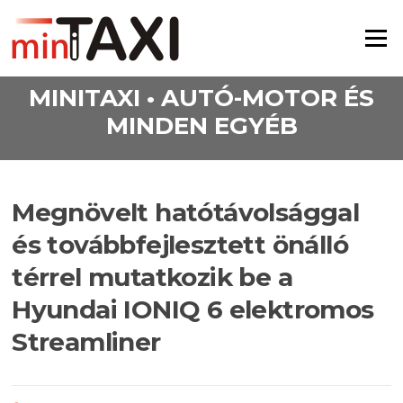
Ugrás a tartalomra
Menü
MINITAXI • AUTÓ-MOTOR ÉS
MINDEN EGYÉB
Megnövelt hatótávolsággal
és továbbfejlesztett önálló
térrel mutatkozik be a
Hyundai IONIQ 6 elektromos
Streamliner