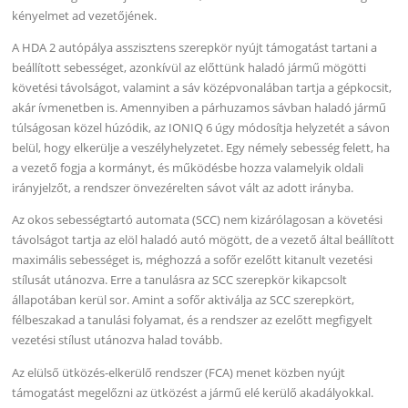
kényelmet ad vezetőjének.
A HDA 2 autópálya asszisztens szerepkör nyújt támogatást tartani a
beállított sebességet, azonkívül az előttünk haladó jármű mögötti
követési távolságot, valamint a sáv középvonalában tartja a gépkocsit,
akár ívmenetben is. Amennyiben a párhuzamos sávban haladó jármű
túlságosan közel húzódik, az IONIQ 6 úgy módosítja helyzetét a sávon
belül, hogy elkerülje a veszélyhelyzetet. Egy némely sebesség felett, ha
a vezető fogja a kormányt, és működésbe hozza valamelyik oldali
irányjelzőt, a rendszer önvezérelten sávot vált az adott irányba.
Az okos sebességtartó automata (SCC) nem kizárólagosan a követési
távolságot tartja az elöl haladó autó mögött, de a vezető által beállított
maximális sebességet is, méghozzá a sofőr ezelőtt kitanult vezetési
stílusát utánozva. Erre a tanulásra az SCC szerepkör kikapcsolt
állapotában kerül sor. Amint a sofőr aktiválja az SCC szerepkört,
félbeszakad a tanulási folyamat, és a rendszer az ezelőtt megfigyelt
vezetési stílust utánozva halad tovább.
Az elülső ütközés-elkerülő rendszer (FCA) menet közben nyújt
támogatást megelőzni az ütközést a jármű elé kerülő akadályokkal.