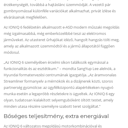
érzékenységét, továbbá a hajtáslánc üzemmódját. A vezető pár
gombnyomással különféle variációkat alkalmazhat, privát ízlése és
elvárásainak megfelelően.
Az IONIQ 6 fedélzetén alkalmazott e-ASD modern műszaki megoldás
még izgalmasabbá, még emberközelibbé teszi az elektromos
járműveket. Az utasteret űrhajókat idéző, hangolt hangzás tölti meg,
amely az alkalmazott üzemmódtól és a jármű állapotától függően
módosul.
„Az IONIQ 6 személyében érzelmi síkon találkozik egymással a
funkcionalitás és az esztétikum.” – mondta SangYup Lee alelnök, a
Hyundai formatervezési centrumának igazgatója. „Az áramvonalas
Streamliner formanyelv a mérnökök és a dizájnerek közti, szoros
partnerség gyümölcse: az ügyfélközpontú alapértékeken nyugvó
munka esetén a legapróbb részletekre is ügyeltek. Az IONIQ 6 egy
olyan, tudatosan kialakított selyemgubóként öltött testet, amely
minden utasa részére személyre szabott teret szolgáltat.”
Bőséges teljesítmény, extra energiával
Az IONIQ 6 változatos megoldású motorkombinációval és