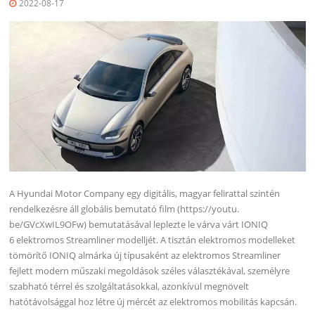
2022-08-17
A Hyundai Motor Company egy digitális, magyar felirattal szintén
rendelkezésre áll globális bemutató film (https://youtu.
be/GVcXwIL9OFw) bemutatásával leplezte le várva várt IONIQ
6 elektromos Streamliner modelljét. A tisztán elektromos modelleket
tömörítő IONIQ almárka új típusaként az elektromos Streamliner
fejlett modern műszaki megoldások széles választékával, személyre
szabható térrel és szolgáltatásokkal, azonkívül megnövelt
hatótávolsággal hoz létre új mércét az elektromos mobilitás kapcsán.