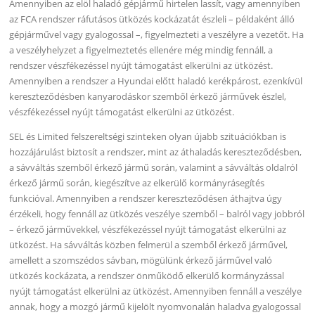
Amennyiben az elöl haladó gépjármű hirtelen lassít, vagy amennyiben
az FCA rendszer ráfutásos ütközés kockázatát észleli – példaként álló
gépjárművel vagy gyalogossal –, figyelmezteti a veszélyre a vezetőt. Ha
a veszélyhelyzet a figyelmeztetés ellenére még mindig fennáll, a
rendszer vészfékezéssel nyújt támogatást elkerülni az ütközést.
Amennyiben a rendszer a Hyundai előtt haladó kerékpárost, ezenkívül
kereszteződésben kanyarodáskor szemből érkező járművek észlel,
vészfékezéssel nyújt támogatást elkerülni az ütközést.
SEL és Limited felszereltségi szinteken olyan újabb szituációkban is
hozzájárulást biztosít a rendszer, mint az áthaladás kereszteződésben,
a sávváltás szemből érkező jármű során, valamint a sávváltás oldalról
érkező jármű során, kiegészítve az elkerülő kormányrásegítés
funkcióval. Amennyiben a rendszer kereszteződésen áthajtva úgy
érzékeli, hogy fennáll az ütközés veszélye szemből – balról vagy jobbról
– érkező járművekkel, vészfékezéssel nyújt támogatást elkerülni az
ütközést. Ha sávváltás közben felmerül a szemből érkező járművel,
amellett a szomszédos sávban, mögülünk érkező járművel való
ütközés kockázata, a rendszer önműködő elkerülő kormányzással
nyújt támogatást elkerülni az ütközést. Amennyiben fennáll a veszélye
annak, hogy a mozgó jármű kijelölt nyomvonalán haladva gyalogossal