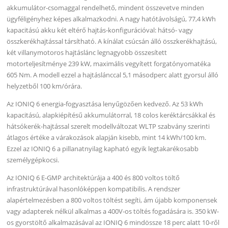
akkumulátor-csomaggal rendelhető, mindent összevetve minden
ügyféligényhez képes alkalmazkodni. A nagy hatótávolságú, 77,4 kWh
kapacitású akku két eltérő hajtás-konfigurációval: hátsó- vagy
összkerékhajtással társítható. A kínálat csúcsán álló összkerékhajtású,
két villanymotoros hajtáslánc legnagyobb összesített
motorteljesítménye 239 kW, maximális vegyített forgatónyomatéka
605 Nm. A modell ezzel a hajtáslánccal 5,1 másodperc alatt gyorsul álló
helyzetből 100 km/órára.
Az IONIQ 6 energia-fogyasztása lenyűgözően kedvező. Az 53 kWh
kapacitású, alapkiépítésű akkumulátorral, 18 colos keréktárcsákkal és
hátsókerék-hajtással szerelt modellváltozat WLTP szabvány szerinti
átlagos értéke a várakozások alapján kisebb, mint 14 kWh/100 km.
Ezzel az IONIQ 6 a pillanatnyilag kapható egyik legtakarékosabb
személygépkocsi.
Az IONIQ 6 E-GMP architektúrája a 400 és 800 voltos töltő
infrastruktúrával hasonlóképpen kompatibilis. A rendszer
alapértelmezésben a 800 voltos töltést segíti, ám újabb komponensek
vagy adapterek nélkül alkalmas a 400V-os töltés fogadására is. 350 kW-
os gyorstöltő alkalmazásával az IONIQ 6 mindössze 18 perc alatt 10-ről