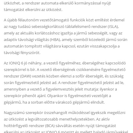
ütközhet, a rendszer automata elkerülő kormányzással nyújt
támogatást elkerülni az ütközést.
A újabb félautonóm vezetőtámogató funkciók közt említést érdemel
az nagy tudású sebességkorlátozó táblafelismerő rendszer (ISLA),
amely az aktuális korlátozáshoz igazítja a jármű sebességét, vagy az
adaptív távolsági világítás (HBA), amely szemből közeledő jármű során
automatán tompított világításra kapcsol, ezután visszakapcsolja a
távolsági fényszórót.
Az IONIQ 6 jó néhány, a vezető figyelméhez, éberségéhez kapcsolódó
szerepkörrel is bír. A vezető éberségének csökkenésére figyelmeztető
rendszer (DAW) vezetés közben elemzi a sofőr éberségét, és szükség
során figyelmeztető jelzést ad. A rendszer figyelmeztető jelzést ad le,
amennyiben a vezető a figyelemvesztés jeleit mutatja: ilyenkor a
szerepkör pihenőt ajánl. Olyankor is figyelmezteti vezetőjét a
gépjármű, ha a sorban előtte várakozó gépjármű elindult.
Nagyszámú szerepkör összehangolt működéssel igyekszik megelőzni
az ütközést a legváltozatosabb menethelyzetekben. Az aktív
holttérfigyelő rendszer (BCA) sávváltás esetén nyújt támogatást
elkerülni az ütközést az IONIQ 6 mögött és mellett haladó járművekkel.