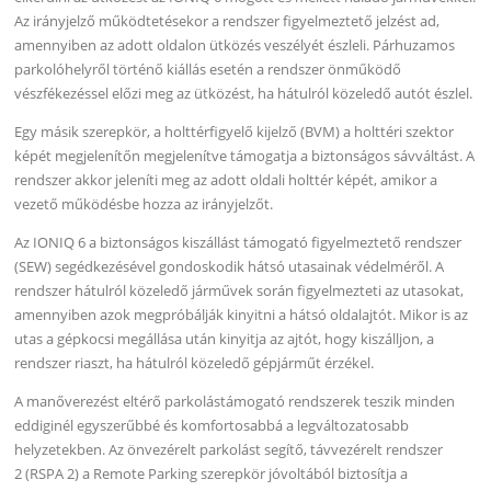
Az irányjelző működtetésekor a rendszer figyelmeztető jelzést ad,
amennyiben az adott oldalon ütközés veszélyét észleli. Párhuzamos
parkolóhelyről történő kiállás esetén a rendszer önműködő
vészfékezéssel előzi meg az ütközést, ha hátulról közeledő autót észlel.
Egy másik szerepkör, a holttérfigyelő kijelző (BVM) a holttéri szektor
képét megjelenítőn megjelenítve támogatja a biztonságos sávváltást. A
rendszer akkor jeleníti meg az adott oldali holttér képét, amikor a
vezető működésbe hozza az irányjelzőt.
Az IONIQ 6 a biztonságos kiszállást támogató figyelmeztető rendszer
(SEW) segédkezésével gondoskodik hátsó utasainak védelméről. A
rendszer hátulról közeledő járművek során figyelmezteti az utasokat,
amennyiben azok megpróbálják kinyitni a hátsó oldalajtót. Mikor is az
utas a gépkocsi megállása után kinyitja az ajtót, hogy kiszálljon, a
rendszer riaszt, ha hátulról közeledő gépjárműt érzékel.
A manőverezést eltérő parkolástámogató rendszerek teszik minden
eddiginél egyszerűbbé és komfortosabbá a legváltozatosabb
helyzetekben. Az önvezérelt parkolást segítő, távvezérelt rendszer
2 (RSPA 2) a Remote Parking szerepkör jóvoltából biztosítja a