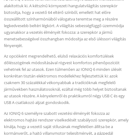
alakítottuk ki. A kétszínű környezeti hangulatvilágítás szerepkör
biztosítja, hogy a vezető 64 eltérő színből, emellett hat előre
összeállított színharmóniából válogatva teremtse meg a részére
legkedvesebb beltéri légkört. A világítás sebességfüggő üzemmódja
ugyanakkor a vezetés élményét fokozza: a szerepkör a jármű
menetsebességével összhangban módosítja az első üléssori világítás
fényerejét.
Az opcióként megrendelhető, elülső relaxációs komfortülések
dőlésszögének módosításával rögvest komfortos pihenőpozíciót
vehetnek fel az utasok. Ezen túlmenően az IONIQ 6 minden ülését
konkrétan tisztán elektromos modellekhez fejlesztettük ki: azok
csaknem 30 százalékkal vékonyabbak a tradícióknak megfelelő
járművekben használatosoknál, ezáltal még több helyet biztosítanak
az utasok részére. A kényelemről és praktikumról négy USB C és egy
USB A csatlakozó aljzat gondoskodik.
Az IONIQ 6 személyre szabott vezetési élményét fokozza az
elektromos hajtási rendszer viselkedését szabályozó szerepkör, amely
kínálja, hogy a vezető saját stílusának megfelelően állítsa be a
kormányerőt, a hajtó villanymotor teljesítményét, a gázpedál