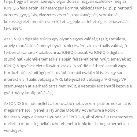
tárja, hogy a három szereplő elgondolásai hogyan születnek meg az
IONIQ 6 fedélzetén, és heterogén kommunikációs témák (pl. pihentető
vezetés, gyógyítás, élvezetes vezetés, munkavégzés, szórakozás,
közösségi élet) mentén szemlélteti a gépkocsi lehetséges felhasználási
területeit.
Az IONIQ 6 digitális stúdió egy olyan vegyes valóságú (XR) tartalom,
amely csodálatos élményt nyújt azok részére, akik virtuális valóságú
térben áhítanának találkozni az IONIQ 6-ossal. Az IONIQ 6 digitális
stúdió hat különféle tematika alapján felszerelt teret nyújt, amelyek az
IONIQ 6 ügyfelek életstílusát tükrözik. A stúdió elérhető asztali vagy
hordozható számítógépről, továbbá mobil eszközről is, és egy sor
interaktív virtuális valóságú (VR), kiterjesztett valóságú (AR) vagy VR
szemüvegen át elérhető tartalmat nyújt, a vezetési élménytől kezdve a
gyártmány konfigurálásáig.
Az IONIQ 6 mindemellett a fontosabb metaverzum platformokon át is
megismerhető: ilyenek a Hyundai Mobility Adventure a Roblox
felületen, vagy a Planet Hyundai a ZEPETO-n, ahol virtuális tesztvezetés
mellett a modell legnélkülözhetetlenebb funkcióit is megismerhetik a
vendégek.