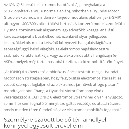
Az IONIQ 6 becsült elektromos hatótávolsága meghaladja a
610 kilométert (a WLTP norma alapján), miközben a Hyundai Motor
Group elektromos, mindenre kiterjedő moduláris platformja (E-GMP)
ultragyors 400/800 voltos töltést biztosít. A korszerű modell azonfelül a
Hyundai történetének alighanem legkedvezőbb közegellenállású
karosszériájával is büszkélkedhet, ezenkívül olyan jellegzetes
jellemzőkkel bír, mint a kétszínű környezeti hangulatvilágítás, a
sebességfüggő belső világítás, az elektromos hajtáslánc testre
szabható karakterisztikája, vagy az elektromos aktív hangdizájn (e-
ASD), amelyek még tartalmasabbá teszik az elektromobilitás élményét.
„Az IONIQ 6 a következő ambiciózus lépést testesíti meg a Hyundai
Motor azon stratégiájában, hogy felgyorsítsa elektromos átállását, és
vezető szerepet foglaljon el az elektromos járművek átfogó piacán.” –
mondta Jaehoon Chang, a Hyundai Motor Company elnök-
vezérigazgatója. „Az IONIQ 6 elektromos Streamliner olyan lenyűgöző,
semmihez sem fogható élményt szolgáltat vezetője és utasai részére,
amely minden téren újradefiniálja az elektromos mobilitás fogalmát.”
Személyre szabott belső tér, amellyel
könnyed egyesült erővel élni