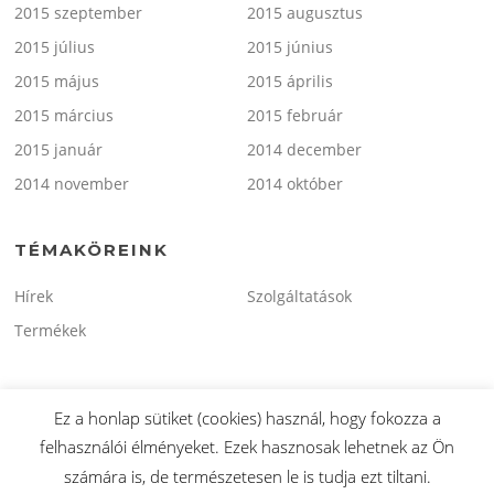
2015 szeptember
2015 augusztus
2015 július
2015 június
2015 május
2015 április
2015 március
2015 február
2015 január
2014 december
2014 november
2014 október
TÉMAKÖREINK
Hírek
Szolgáltatások
Termékek
Ez a honlap sütiket (cookies) használ, hogy fokozza a
felhasználói élményeket. Ezek hasznosak lehetnek az Ön
Copyright © 2026 minitaxi.hu. Minden Jog Fenntartva.
számára is, de természetesen le is tudja ezt tiltani.