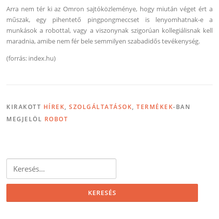
Arra nem tér ki az Omron sajtóközleménye, hogy miután véget ért a
műszak, egy pihentető pingpongmeccset is lenyomhatnak-e a
munkások a robottal, vagy a viszonynak szigorúan kollegiálisnak kell
maradnia, amibe nem fér bele semmilyen szabadidős tevékenység.
(forrás: index.hu)
KIRAKOTT
HÍREK
,
SZOLGÁLTATÁSOK
,
TERMÉKEK
-BAN
MEGJELÖL
ROBOT
Keresés: