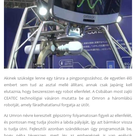
Akinek szüksége lenne egy társra a pingpongozáshoz, de egyetlen élő
embert sem tud az asztal mellé állítani, annak csak Japánig kell
elutaznia, hogy beszerezzen egy robot ellenfelet. A Csibában most zajló
CEATEC technológiai vásáron mutatta be az Omron a háromlábú
robotját, amely fáradhatatlanul forgatja az ütőt.
Az Umron névre keresztelt gépszörny folyamatosan figyeli az ellenfelét,
és pontosan meg tudja jósolni a labda pályáját, így azt bármikor vissza
is tudja ütni. Fejlesztői azonban szándékosan úgy programozták be,
hogy néha tévesszen, mert így az embereknek is van esélyük