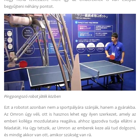
begyűjteni néhány pontot.
Pingpongozó robot játék közben
Ezt a robotot azonban nem a sportpályára szánják, hanem a gyárakba.
Az Omron úgy véli, ott is hasznos lehet egy ilyen szerkezet, amely az
emberi kolléga mozdulataira reagálva, ahhoz igazodva tudja ellátni a
feladatát. Ha úgy tetszik, az Umron az emberek keze alá tud dolgozni,
és mindig akkor van ott, amikor szükség van rá.