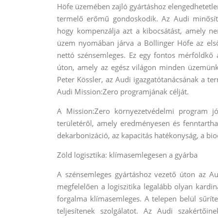
Höfe üzemében zajló gyártáshoz elengedhetetlen
termelő erőmű gondoskodik. Az Audi minősíte
hogy kompenzálja azt a kibocsátást, amely nem
üzem nyomában járva a Böllinger Höfe az els
nettó szénsemleges. Ez egy fontos mérföldkő 
úton, amely az egész világon minden üzemünk
Peter Kössler, az Audi igazgatótanácsának a terme
Audi Mission:Zero programjának célját.
A Mission:Zero környezetvédelmi program jó
területéről, amely eredményesen és fenntarthat
dekarbonizáció, az kapacitás hatékonyság, a biod
Zöld logisztika: klímasemlegesen a gyárba
A szénsemleges gyártáshoz vezető úton az Audi
megfelelően a logiszitika legalább olyan kardi
forgalma klímasemleges. A telepen belül sűrí
teljesítenek szolgálatot. Az Audi szakértőin