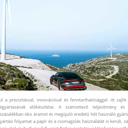
 precizitással, innovációval és fenntarthatósággal: itt zajlik
tgyártásának előkészítése. A számottevő teljesítmény és
0 százalékban öko áramot és megújuló eredetű hőt használó gyárt
rtási folyamat a papír és a csomagolás használatát is kerüli, zá