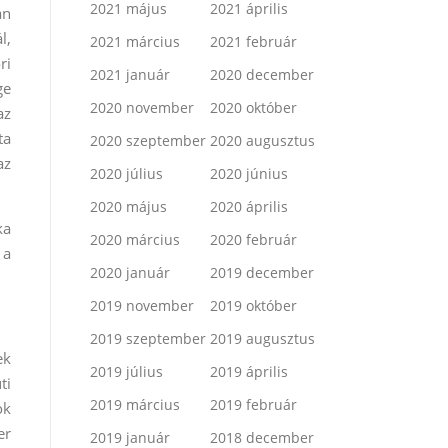
2021 május
2021 április
an
l,
2021 március
2021 február
ri
2021 január
2020 december
ge
2020 november
2020 október
az
ta
2020 szeptember
2020 augusztus
az
2020 július
2020 június
2020 május
2020 április
ka
2020 március
2020 február
 a
2020 január
2019 december
2019 november
2019 október
2019 szeptember
2019 augusztus
ek
2019 július
2019 április
ti
2019 március
2019 február
ok
er
2019 január
2018 december