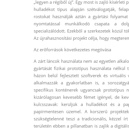
„legyen a régiből új”. Egy most is zajló kísérlet
hulladékot típus alapján szétválogatják, fela
rostokat használják aztán a gyártási folyam
nyomtatással munkálkodó csapata a dolgo
specializálódott. Ezekből a szerkezetek közül t
Az újrahasznosítási projekt célja, hogy megtere
Az erőforrások következetes megóvása
A zárt láncok használata nem az egyetlen alka
gyártását fizikai prototípus használata nélkül 
házon belül fejlesztett szoftverek és virtuáli
alkalmazzák a gyakorlatban is, a sorozatgyá
specifikus konténerek ugyancsak prototípus n
kizárólagosan kevesebb fémet igényel, de ke
kulcsszavak: kerüljük a hulladékot és a pa
papírmentesen üzemel. A korszerű projektek
szükségtelenné teszi a tradicionális, kézzel í
területén ebben a pillanatban is zajlik a digitá