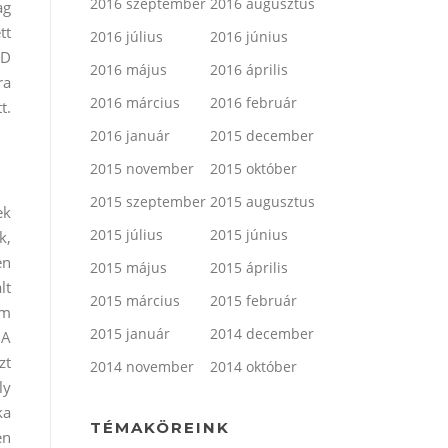
2016 szeptember
2016 augusztus
ag
tt
2016 július
2016 június
3D
2016 május
2016 április
ra
2016 március
2016 február
t.
2016 január
2015 december
2015 november
2015 október
2015 szeptember
2015 augusztus
ek
2015 július
2015 június
k,
en
2015 május
2015 április
lt
2015 március
2015 február
em
2015 január
2014 december
 A
zt
2014 november
2014 október
ly
ka
TÉMAKÖREINK
en