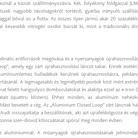
znál a közúti szállítmányozásra. Két, folyékony földgázzal (LN
trészek nagyobb távolságokról történő, gyárba irányuló szállítá
gal bővül ez a flotta. Az összes ilyen jármű akár 20 százalékk
l kevesebb nitrogén oxidot bocsát ki, mint a tradicionális díz
dinális erőforrások megóvása és a nyersanyagok újrahasznosítá
op”, amely egy zárt újrahasznosítási láncot takar. Ennek esetén
umíniumlemez hulladékok kerülnek újrahasznosításra, példán
yártásánál. A legmagasabb és legmélyebb pontok közt mért extré
at feletti hangsúlyos domborulatokat és alakítja ezzel az e-tron 
ait (quattro blisters). Ehhez minden, az alumínium nehézk
st bevetett a cég. Az „Aluminium Closed Loop” zárt láncnak há
di visszajuttatja a beszállítónak, aki azt újrafeldolgozza és vég
r tonna szén-dioxid kibocsátását spórol meg minden évben.
z alumíniumnál. A műanyagok újrahasznosításának jelmondat