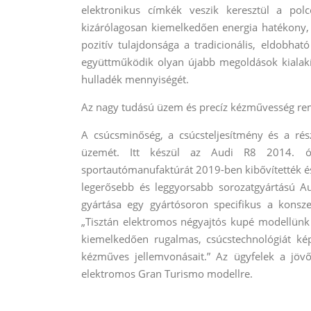
elektronikus címkék veszik keresztül a polc
kizárólagosan kiemelkedően energia hatékony,
pozitív tulajdonsága a tradicionális, eldobhat
együttműködik olyan újabb megoldások kialakí
hulladék mennyiségét.
Az nagy tudású üzem és precíz kézművesség re
A csúcsminőség, a csúcsteljesítmény és a rés
üzemét. Itt készül az Audi R8 2014. ót
sportautómanufaktúrát 2019-ben kibővítették és 
legerősebb és leggyorsabb sorozatgyártású Aud
gyártása egy gyártósoron specifikus a konsze
„Tisztán elektromos négyajtós kupé modellünk i
kiemelkedően rugalmas, csúcstechnológiát kép
kézműves jellemvonásait.” Az ügyfelek a jövő
elektromos Gran Turismo modellre.