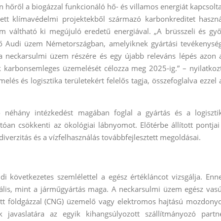
 hőről a biogázzal funkcionáló hő- és villamos energiát kapcsolt
tt klímavédelmi projektekből származó karbonkreditet haszná
 váltható ki megújuló eredetű energiával. „A brüsszeli és győ
ő Audi üzem Németországban, amelyiknek gyártási tevékenysé
a neckarsulmi üzem részére és egy újabb releváns lépés azon 
 karbonsemleges üzemelését célozza meg 2025-ig.” – nyilatkoz
lés és logisztika területekért felelős tagja, összefoglalva ezzel 
 néhány intézkedést magában foglal a gyártás és a logiszti
óan csökkenti az ökológiai lábnyomot. Előtérbe állított pontjai
iverzitás és a vízfelhasználás továbbfejlesztett megoldásai.
 következetes szemlélettel a egész értékláncot vizsgálja. Enn
nális, mint a járműgyártás maga. A neckarsulmi üzem egész vasú
tett földgázzal (CNG) üzemelő vagy elektromos hajtású mozdony
ek javaslatára az egyik kihangsúlyozott szállítmányozó partn