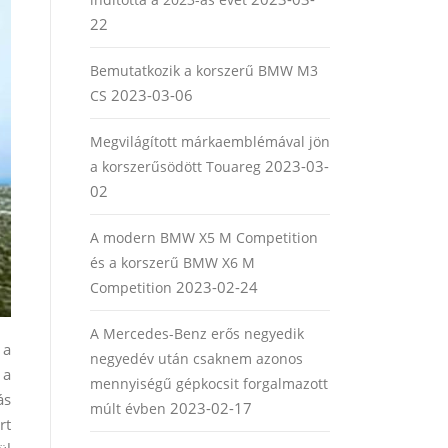
22
Bemutatkozik a korszerű BMW M3
2023-03-06
CS
Megvilágított márkaemblémával jön
2023-03-
a korszerűsödött Touareg
02
A modern BMW X5 M Competition
és a korszerű BMW X6 M
2023-02-24
Competition
A Mercedes-Benz erős negyedik
 a
negyedév után csaknem azonos
 a
mennyiségű gépkocsit forgalmazott
ás
2023-02-17
múlt évben
rt