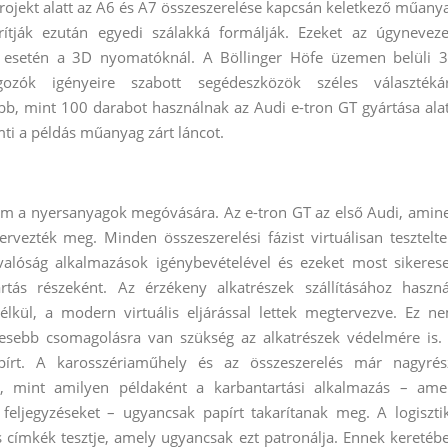
i projekt alatt az A6 és A7 összeszerelése kapcsán keletkező műany
prítják ezután egyedi szálakká formálják. Ezeket az úgyneveze
at esetén a 3D nyomatóknál. A Böllinger Höfe üzemen belüli 
zók igényeire szabott segédeszközök széles választéká
öbb, mint 100 darabot használnak az Audi e-tron GT gyártása alat
mti a példás műanyag zárt láncot.
lom a nyersanyagok megóvására. Az e-tron GT az első Audi, amin
tervezték meg. Minden összeszerelési fázist virtuálisan tesztelte
s valóság alkalmazások igénybevételével és ezeket most sikeres
rtás részeként. Az érzékeny alkatrészek szállításához haszná
élkül, a modern virtuális eljárással lettek megtervezve. Ez n
vesebb csomagolásra van szükség az alkatrészek védelmére is.
pírt. A karosszériaműhely és az összeszerelés már nagyrés
, mint amilyen példaként a karbantartási alkalmazás – ame
rt feljegyzéseket – ugyancsak papírt takarítanak meg. A logiszti
lis címkék tesztje, amely ugyancsak ezt patronálja. Ennek keretéb