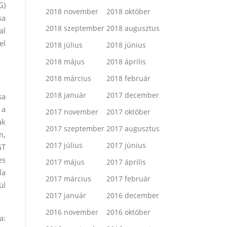
G)
2018 november
2018 október
sa
2018 szeptember
2018 augusztus
al
el
2018 július
2018 június
2018 május
2018 április
2018 március
2018 február
2018 január
2017 december
sa
 a
2017 november
2017 október
ak
2017 szeptember
2017 augusztus
m,
2017 július
2017 június
GT
es
2017 május
2017 április
la
2017 március
2017 február
ül
2017 január
2016 december
2016 november
2016 október
a: