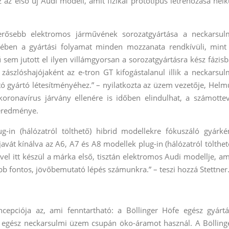
z első új Audi modell, amit fizikai prototípus létrehozása nélk
rősebb elektromos járművének sorozatgyártása a neckarsul
ében a gyártási folyamat minden mozzanata rendkívüli, mint
sem jutott el ilyen villámgyorsan a sorozatgyártásra kész fázisb
ászlóshajójaként az e-tron GT kifogástalanul illik a neckarsul
 gyártó létesítményéhez.” – nyilatkozta az üzem vezetője, Helm
koronavírus járvány ellenére is időben elindulhat, a számotte
eredménye.
in (hálózatról tölthető) hibrid modellekre fókuszáló gyárké
vát kínálva az A6, A7 és A8 modellek plug-in (hálózatról tölthet
-vel itt készül a márka első, tisztán elektromos Audi modellje, am
 fontos, jövőbemutató lépés számunkra.” – teszi hozzá Stettner
epciója az, ami fenntartható: a Böllinger Höfe egész gyártá
a egész neckarsulmi üzem csupán öko-áramot használ. A Bölling