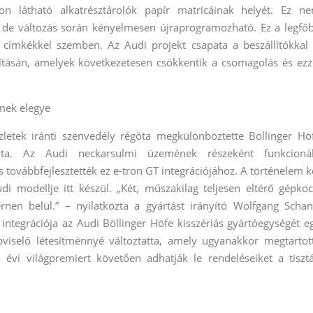
on látható alkatrésztárolók papír matricáinak helyét. Ez n
 de változás során kényelmesen újraprogramozható. Ez a legfő
ó címkékkel szemben. Az Audi projekt csapata a beszállítókkal 
tásán, amelyek következetesen csökkentik a csomagolás és ezz
mek elegye
zletek iránti szenvedély régóta megkülönböztette Böllinger Hö
a. Az Audi neckarsulmi üzemének részeként funkcioná
továbbfejlesztették ez e-tron GT integrációjához. A történelem k
i modellje itt készül. „Két, műszakilag teljesen eltérő gépkoc
rnen belül.” – nyilatkozta a gyártást irányító Wolfgang Schan
ntegrációja az Audi Böllinger Höfe kisszériás gyártóegységét e
viselő létesítménnyé változtatta, amely ugyanakkor megtartot
 évi világpremiert követően adhatják le rendeléseiket a tiszt