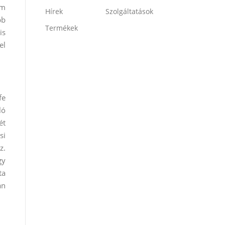
em
Hírek
Szolgáltatások
bb
Termékek
is
el
fe
ló
ét
si
z.
gy
ta
án