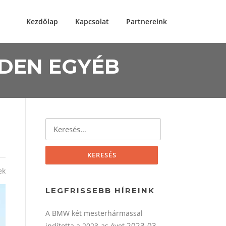
Kezdőlap
Kapcsolat
Partnereink
NDEN EGYÉB
Keresés:
ek
LEGFRISSEBB HÍREINK
A BMW két mesterhármassal
2023-03-
indította a 2023-as évet