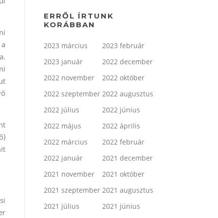
ül
ERRŐL ÍRTUNK
KORÁBBAN
mi
 a
2023 március
2023 február
a.
2023 január
2022 december
mi
2022 november
2022 október
ut
vő
2022 szeptember
2022 augusztus
2022 július
2022 június
nt
2022 május
2022 április
ő)
2022 március
2022 február
it
2022 január
2021 december
.
2021 november
2021 október
2021 szeptember
2021 augusztus
si
2021 július
2021 június
er