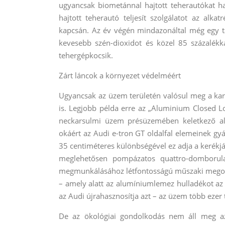
ugyancsak biometánnal hajtott teherautókat has
hajtott teherautó teljesít szolgálatot az alka
kapcsán. Az év végén mindazonáltal még egy tag
kevesebb szén-dioxidot és közel 85 százalékka
tehergépkocsik.
Zárt láncok a környezet védelméért
Ugyancsak az üzem területén valósul meg a kar
is. Legjobb példa erre az „Aluminium Closed Lo
neckarsulmi üzem présüzemében keletkező al
okáért az Audi e-tron GT oldalfal elemeinek g
35 centiméteres különbségével ez adja a kerékjár
meglehetősen pompázatos quattro-domborulat
megmunkálásához létfontosságú műszaki megoldá
– amely alatt az alumíniumlemez hulladékot az Au
az Audi újrahasznosítja azt – az üzem több eze
De az ökológiai gondolkodás nem áll meg a