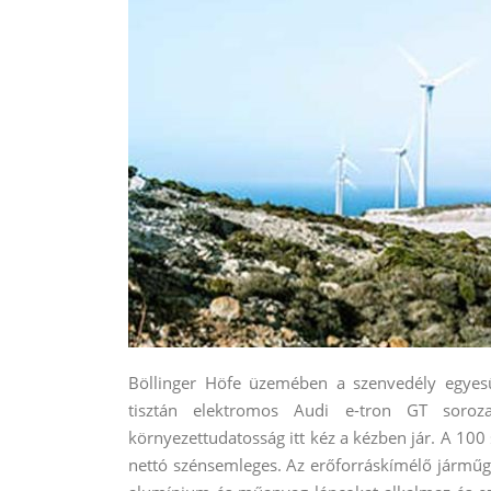
Böllinger Höfe üzemében a szenvedély egyesül a
tisztán elektromos Audi e-tron GT soroza
környezettudatosság itt kéz a kézben jár. A 10
nettó szénsemleges. Az erőforráskímélő járműgyá