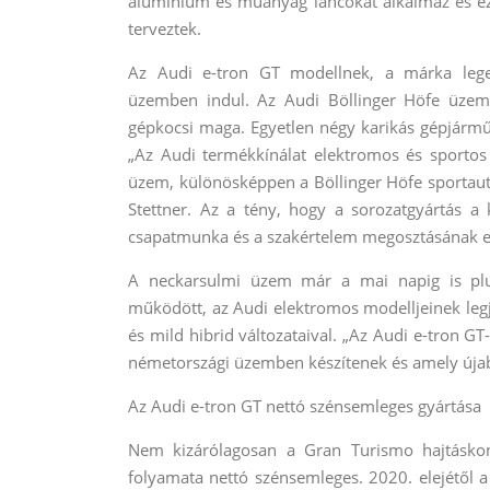
alumínium és műanyag láncokat alkalmaz és ez a
terveztek.
Az Audi e-tron GT modellnek, a márka lege
üzemben indul. Az Audi Böllinger Höfe üzem
gépkocsi maga. Egyetlen négy karikás gépjármű 
„Az Audi termékkínálat elektromos és sportos z
üzem, különösképpen a Böllinger Höfe sportautó
Stettner. Az a tény, hogy a sorozatgyártás a 
csapatmunka és a szakértelem megosztásának 
A neckarsulmi üzem már a mai napig is plug-
működött, az Audi elektromos modelljeinek legja
és mild hibrid változataival. „Az Audi e-tron GT
németországi üzemben készítenek és amely újabb
Az Audi e-tron GT nettó szénsemleges gyártása
Nem kizárólagosan a Gran Turismo hajtáskonc
folyamata nettó szénsemleges. 2020. elejétől 