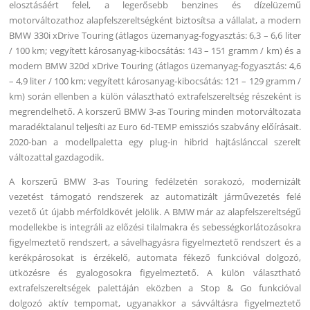
elosztásáért felel, a legerősebb benzines és dízelüzemű
motorváltozathoz alapfelszereltségként biztosítsa a vállalat, a modern
BMW 330i xDrive Touring (átlagos üzemanyag-fogyasztás: 6,3 – 6,6 liter
/ 100 km; vegyített károsanyag-kibocsátás: 143 – 151 gramm / km) és a
modern BMW 320d xDrive Touring (átlagos üzemanyag-fogyasztás: 4,6
– 4,9 liter / 100 km; vegyített károsanyag-kibocsátás: 121 – 129 gramm /
km) során ellenben a külön választható extrafelszereltség részeként is
megrendelhető. A korszerű BMW 3-as Touring minden motorváltozata
maradéktalanul teljesíti az Euro 6d-TEMP emissziós szabvány előírásait.
2020-ban a modellpaletta egy plug-in hibrid hajtáslánccal szerelt
változattal gazdagodik.
A korszerű BMW 3-as Touring fedélzetén sorakozó, modernizált
vezetést támogató rendszerek az automatizált járművezetés felé
vezető út újabb mérföldkövét jelölik. A BMW már az alapfelszereltségű
modellekbe is integráli az előzési tilalmakra és sebességkorlátozásokra
figyelmeztető rendszert, a sávelhagyásra figyelmeztető rendszert és a
kerékpárosokat is érzékelő, automata fékező funkcióval dolgozó,
ütközésre és gyalogosokra figyelmeztető. A külön választható
extrafelszereltségek palettáján eközben a Stop & Go funkcióval
dolgozó aktív tempomat, ugyanakkor a sávváltásra figyelmeztető