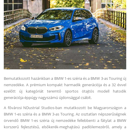
Bemutatkozott hazánkban a BMW 1-es széria és a BMW 3-as Touring új
nemzedéke. A prémium kompakt harmadik generációja és a 32 évvel
ezelőtt új kategóriát teremtő sportos ötajtós modell hatodik
generációja éppúgy nagyszámú újdonsággal csábít.
A fővárosi NDustrial Studios-ban mutatkozott be Magyarországon a
BMW 1-es széria és a BMW 3-as Touring. Az osztatlan népszerűségnek
örvendő BMW 1-es széria új nemzedéke fellebbenti a fátylat a BMW
korszerű fejlesztésű, elsőkerék-meghajtású padlólemezéről, amely a