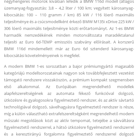
négyhengeres motorok kiválóan lefedik a BMW 116d modell (átlagos
üzemanyag-fogyasztás: 3,8 – 4,2 liter / 100 km; vegyített károsanyag-
kibocsátás: 100 – 110 gramm / km) 85 kW / 116 lóerő maximális
teljesítménye és a csúcsmodellként érkező BMW M135i xDrive 225 kW /
306 lóerő maximális teljesítménye közti erőtartományt. Az 1-es BMW
harmadik nemzedékének minden motorváltozata maradéktalanul
teljesíti az Euro 6d-TEMP emissziós szabvány előírásait. A korszerű
BMW 116d mindemellett már az Euro 6d sztenderd károsanyag-
kibocsátási követelményeinek is megfelel.
A modern BMW 1-es sorozatban a bajor prémiumgyártó magasabb
kategóriájú modellsorozatainak nagyon sok továbbfejlesztett vezetést
támogató rendszere visszaköszön, a prémium kompakt szegmensben
első alkalommal. Az Európában megrendelhető modellek
alapfelszereltségének az automata fékező funkcióval dolgozó,
ütközésre és gyalogosokra figyelmeztető rendszer, és az aktív sávtartó
technológiával dolgozó, sávelhagyásra figyelmeztető rendszer is része,
míg a külön választható extrafelszereltségként megrendelhető modern
műszaki megoldások közt az aktív tempomat, tetejébe a sávváltásra
figyelmeztető rendszerrel, a hátsó ütközésre figyelmeztető rendszerrel
és a keresztirányú forgalomra figyelmeztető rendszerrel dolgozó