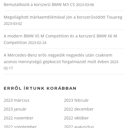
Bemutatkozik a korszerű BMW M3 CS
2023-03-06
Megvilágított márkaemblémával jön a korszerűsödött Touareg
2023-03-02
A modern BMW X5 M Competition és a korszerű BMW X6 M
Competition
2023-02-24
A Mercedes-Benz erős negyedik negyedév után csaknem
azonos mennyiségű gépkocsit forgalmazott múlt évben
2023-
02-17
ERRŐL ÍRTUNK KORÁBBAN
2023 március
2023 február
2023 január
2022 december
2022 november
2022 október
2022 szeptember
2022 augusztus