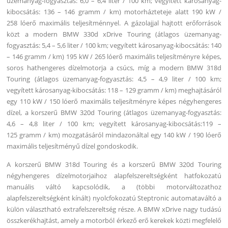
üzemanyag-fogyasztás: 6,0 – 6,4 liter / 100 km; vegyített károsanyag-
kibocsátás: 136 – 146 gramm / km) motorházteteje alatt 190 kW /
258 lóerő maximális teljesítménnyel. A gázolajjal hajtott erőforrások
közt a modern BMW 330d xDrive Touring (átlagos üzemanyag-
fogyasztás: 5,4 – 5,6 liter / 100 km; vegyített károsanyag-kibocsátás: 140
– 146 gramm / km) 195 kW / 265 lóerő maximális teljesítményre képes,
soros hathengeres dízelmotorja a csúcs, míg a modern BMW 318d
Touring (átlagos üzemanyag-fogyasztás: 4,5 – 4,9 liter / 100 km;
vegyített károsanyag-kibocsátás: 118 – 129 gramm / km) meghajtásáról
egy 110 kW / 150 lóerő maximális teljesítményre képes négyhengeres
dízel, a korszerű BMW 320d Touring (átlagos üzemanyag-fogyasztás:
4,6 – 4,8 liter / 100 km; vegyített károsanyag-kibocsátás:119 –
125 gramm / km) mozgatásáról mindazonáltal egy 140 kW / 190 lóerő
maximális teljesítményű dízel gondoskodik.
A korszerű BMW 318d Touring és a korszerű BMW 320d Touring
négyhengeres dízelmotorjaihoz alapfelszereltségként hatfokozatú
manuális váltó kapcsolódik, a (többi motorváltozathoz
alapfelszereltségként kínált) nyolcfokozatú Steptronic automataváltó a
külön választható extrafelszereltség része. A BMW xDrive nagy tudású
összkerékhajtást, amely a motorból érkező erő kerekek közti megfelelő