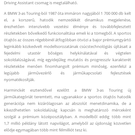
Driving Assistant csomag is megtalálható.
A BMW 3-as Touring-ból 1987 óta immáron nagyjából 1 700 000 db kelt
el, a korszerű, hatodik nemzedékét dinamikus megjelenése,
érezhetően intenzívebb vezetési élménye és továbbfejlesztett
részletekben bővelkedő funkcionalitása emeli ki a tömegből. A sportos
ötajtós az összes régebbinél átfogóbban ötvözi a bajor prémiumgyártó
leginkább közkedvelt modellsorozatának csúcstechnológiás újításait a
fejedelmi utastér bőséges helykínálatával és végtelen
sokoldalúságával, míg egyidejűleg mutatós és progresszív karakterét
részletekbe menően finomhangolt prémium minőség, ezenfelül a
legújabb járművezérlő és járműkapcsolati fejlesztések
nyomatékosítják.
Harminckét esztendővel ezelőtt a BMW 3-as Touring új
járműkategóriát teremtett, ma ugyanakkor a sportos ötajtós hatodik
generációja nem kizárólagosan az abszolút menetdinamika, de a
kikezdhetetlen sokoldalúság kapcsán is meghatározó mérceként
szolgál a prémium középosztályban. A modellből eddig több mint
1,7 millió példány látott napvilágot, amelyből az újdonság közvetlen
elődje egymagában több mint félmilliót tesz ki.