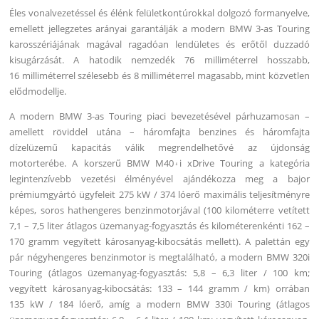
Éles vonalvezetéssel és élénk felületkontúrokkal dolgozó formanyelve,
emellett jellegzetes arányai garantálják a modern BMW 3-as Touring
karosszériájának magával ragadóan lendületes és erőtől duzzadó
kisugárzását. A hatodik nemzedék 76 milliméterrel hosszabb,
16 milliméterrel szélesebb és 8 milliméterrel magasabb, mint közvetlen
elődmodellje.
A modern BMW 3-as Touring piaci bevezetésével párhuzamosan –
amellett röviddel utána – háromfajta benzines és háromfajta
dízelüzemű kapacitás válik megrendelhetővé az újdonság
motorterébe. A korszerű BMW M۽40i xDrive Touring a kategória
legintenzívebb vezetési élményével ajándékozza meg a bajor
prémiumgyártó ügyfeleit 275 kW / 374 lóerő maximális teljesítményre
képes, soros hathengeres benzinmotorjával (100 kilométerre vetített
7,1 – 7,5 liter átlagos üzemanyag-fogyasztás és kilométerenkénti 162 –
170 gramm vegyített károsanyag-kibocsátás mellett). A palettán egy
pár négyhengeres benzinmotor is megtalálható, a modern BMW 320i
Touring (átlagos üzemanyag-fogyasztás: 5,8 – 6,3 liter / 100 km;
vegyített károsanyag-kibocsátás: 133 – 144 gramm / km) orrában
135 kW / 184 lóerő, amíg a modern BMW 330i Touring (átlagos