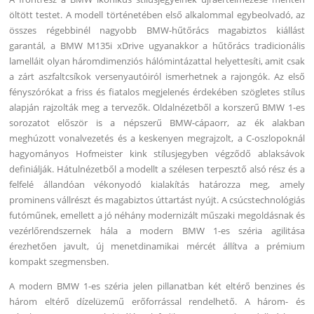
öltött testet. A modell történetében első alkalommal egybeolvadó, az
összes régebbinél nagyobb BMW-hűtőrács magabiztos kiállást
garantál, a BMW M135i xDrive ugyanakkor a hűtőrács tradicionális
lamelláit olyan háromdimenziós hálómintázattal helyettesíti, amit csak
a zárt aszfaltcsíkok versenyautóiról ismerhetnek a rajongók. Az első
fényszórókat a friss és fiatalos megjelenés érdekében szögletes stílus
alapján rajzolták meg a tervezők. Oldalnézetből a korszerű BMW 1-es
sorozatot először is a népszerű BMW-cápaorr, az ék alakban
meghúzott vonalvezetés és a keskenyen megrajzolt, a C-oszlopoknál
hagyományos Hofmeister kink stílusjegyben végződő ablaksávok
definiálják. Hátulnézetből a modellt a szélesen terpesztő alsó rész és a
felfelé állandóan vékonyodó kialakítás határozza meg, amely
prominens vállrészt és magabiztos úttartást nyújt. A csúcstechnológiás
futóműnek, emellett a jó néhány modernizált műszaki megoldásnak és
vezérlőrendszernek hála a modern BMW 1-es széria agilitása
érezhetően javult, új menetdinamikai mércét állítva a prémium
kompakt szegmensben.
A modern BMW 1-es széria jelen pillanatban két eltérő benzines és
három eltérő dízelüzemű erőforrással rendelhető. A három- és