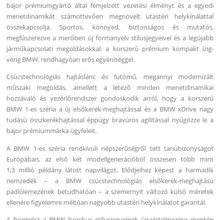
bajor prémiumgyártó által fémjelzett vezetési élményt és a egyedi
menetdinamikát számottevően megnövelt utastéri helykínálattal
összekapcsolja. Sportos, könnyed, biztonságos és mutatós,
megfűszerezve a merőben új formanyelv stílusjegyeivel és a legújabb
járműkapcsolati megoldásokkal: a korszerű prémium kompakt ízig-
vérig BMW, rendhagyóan erős egyéniséggel.
Csúcstechnológiás hajtáslánc és futómű, megannyi modernizált
műszaki megoldás, amellett a létező minden menetdinamikai
hozzávaló és vezérlőrendszer gondoskodik arról, hogy a korszerű
BMW 1-es széria a új elsőkerék-meghajtással és a BMW xDrive nagy
tudású összkerékhajtással éppúgy bravúros agilitással nyűgözze le a
bajor prémiummárka ügyfeleit.
A BMW 1-es széria rendkívüli népszerűségről tett tanúbizonyságot
Európában, az első két modellgenerációból összesen több mint
1,3 millió példány látott napvilágot. Elődjeihez képest a harmadik
nemzedék – a BMW csúcstechnológiás elsőkerék-meghajtású
padlólemezének betudhatóan – a szemernyit változó külső méretek
ellenére figyelemre méltóan nagyobb utastéri helykínálatot garantál.
A frontrész a BMW ikonikus stílusjegyeinek újraértelmezése mentén