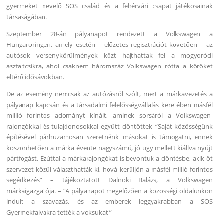
gyermeket nevelő SOS család és a fehérvári csapat játékosainak
társaságában.
Szeptember 28-án pályanapot rendezett a Volkswagen a
Hungaroringen, amely esetén – előzetes regisztrációt követően – az
autósok versenykörülmények közt hajthattak fel a mogyoródi
aszfaltcsíkra, ahol csaknem háromszáz Volkswagen rótta a köröket
eltérő idősávokban.
De az esemény nemcsak az autózásról szólt, mert a márkavezetés a
pályanap kapcsán és a társadalmi felelősségvállalás keretében másfél
millió forintos adományt kínált, aminek sorsáról a Volkswagen-
rajongókkal és tulajdonosokkal együtt döntöttek. “Saját közösségünk
építésével párhuzamosan szeretnénk másokat is támogatni, ennek
köszönhetően a márka évente nagyszámú, jó ügy mellett kiállva nyújt
pártfogást. Ezúttal a márkarajongókat is bevontuk a döntésbe, akik öt
szervezet közül választhatták ki, hová kerüljön a másfél millió forintos
segédkezés” – tájékoztatott Dalnoki Balázs, a Volkswagen
márkaigazgatója. – “A pályanapot megelőzően a közösségi oldalunkon
indult a szavazás, és az emberek leggyakrabban a SOS
Gyermekfalvakra tették a voksukat.”