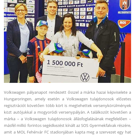
Volkswagen pályanapot rendezett ősszel a márka hazai képviselete a
Hungaroringen, amely esetén a Volkswagen tulajdonosok előzetes
regisztrációt követően több kört is megtehettek versenykörülmények
közt autójukkal a mogyoródi versenypályán.
A találkozót követően a
márka – a Volkswagen tulajdonosok állásfoglalásának megfelelően –
másfél millió forintos segédkezést kínált az SOS Gyermekfalvak részére,
amit a MOL Fehérvár FC stadionjában kapta meg a szervezet egy hat