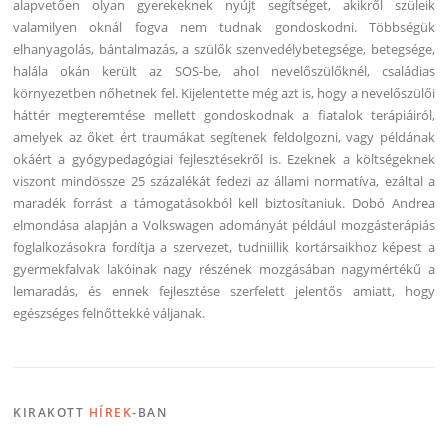
alapvetően olyan gyerekeknek nyújt segítséget, akikről szüleik
valamilyen oknál fogva nem tudnak gondoskodni. Többségük
elhanyagolás, bántalmazás, a szülők szenvedélybetegsége, betegsége,
halála okán került az SOS-be, ahol nevelőszülőknél, családias
környezetben nőhetnek fel. Kijelentette még azt is, hogy a nevelőszülői
háttér megteremtése mellett gondoskodnak a fiatalok terápiáiról,
amelyek az őket ért traumákat segítenek feldolgozni, vagy példának
okáért a gyógypedagógiai fejlesztésekről is. Ezeknek a költségeknek
viszont mindössze 25 százalékát fedezi az állami normatíva, ezáltal a
maradék forrást a támogatásokból kell biztosítaniuk. Dobó Andrea
elmondása alapján a Volkswagen adományát például mozgásterápiás
foglalkozásokra fordítja a szervezet, tudniillik kortársaikhoz képest a
gyermekfalvak lakóinak nagy részének mozgásában nagymértékű a
lemaradás, és ennek fejlesztése szerfelett jelentős amiatt, hogy
egészséges felnőttekké váljanak.
KIRAKOTT
HÍREK
-BAN