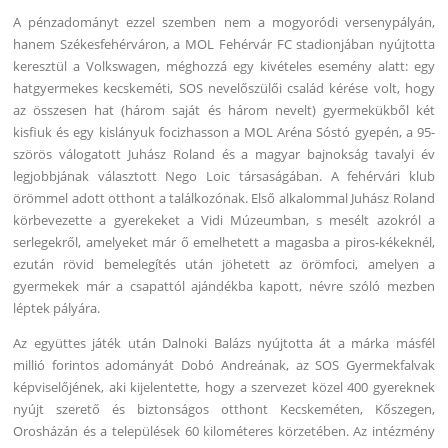
A pénzadományt ezzel szemben nem a mogyoródi versenypályán,
hanem Székesfehérváron, a MOL Fehérvár FC stadionjában nyújtotta
keresztül a Volkswagen, méghozzá egy kivételes esemény alatt: egy
hatgyermekes kecskeméti, SOS nevelőszülői család kérése volt, hogy
az összesen hat (három saját és három nevelt) gyermekükből két
kisfiuk és egy kislányuk focizhasson a MOL Aréna Sóstó gyepén, a 95-
szörös válogatott Juhász Roland és a magyar bajnokság tavalyi év
legjobbjának választott Nego Loic társaságában. A fehérvári klub
örömmel adott otthont a találkozónak. Első alkalommal Juhász Roland
körbevezette a gyerekeket a Vidi Múzeumban, s mesélt azokról a
serlegekről, amelyeket már ő emelhetett a magasba a piros-kékeknél,
ezután rövid bemelegítés után jöhetett az örömfoci, amelyen a
gyermekek már a csapattól ajándékba kapott, névre szóló mezben
léptek pályára.
Az együttes játék után Dalnoki Balázs nyújtotta át a márka másfél
millió forintos adományát Dobó Andreának, az SOS Gyermekfalvak
képviselőjének, aki kijelentette, hogy a szervezet közel 400 gyereknek
nyújt szerető és biztonságos otthont Kecskeméten, Kőszegen,
Orosházán és a települések 60 kilométeres körzetében. Az intézmény