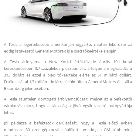
A Tesla a legértékesebb amerikai járműgyártó, miután lekörözte az
eddig listavezető General Motors-t is a piaci tőkeértéke alapján.
A Tesla árfolyama a New York-i értéktőzsde április 10-i korai
kereskedésében 3,7 százalékos pluszban állt, árfolyama meghaladta a
313 dollárt és ezzel a piaci tőkeértéke elérte az 51 milliárd dollárt.
Értéke ezáltal 1,7 milliárd dollárral felülmúlta a General Motors-ét – áll a
Bloomberg jelentésében.
A Tesla szüntelen döntögeti árfolyamcsúcsait, melyet az a befektetői
várakozás okoz, hogy a társaság a jövő egyik vezető autógyártója
lehet.
Jól példázza a befektetők derűlátását, hogy a Tesla előző évben
mindössze 80 ezer gépkocsit előállított, ameddig a GM több mint