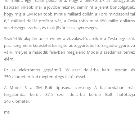
10 milliót. Egy másik példa arra, hogy a befektetők az autógyártás
kapcsán inkább már a jövőbe néznek, semmint a jelent boncolgatják,
hogy míg a GM idén több mint 9 milliárd dollár, a Ford mindazonáltal
6,3 milliárd dollár profitot vár, a Tesla több mint 950 millió dolláros
veszteséggel zárhat, és csak jövőre lesz nyereséges.
Szakértők alapján az ez évi év a vízválasztó, amikor a Tesla egy szűk
piaci szegmens keresletét kielégítő autógyártóból tömegautó-gyártóvá
válik, melyet a második félévben megjelenő Model 3 szedánnal tervez
elérni.
Ez az elektromos gépjármű 35 ezer dollárba kerül ezután és
350 kilométert tud megtenni egy feltöltéssel.
A Model 3 a GM Bolt típusával verseng. A Kaliforniában már
forgalomba került 37,5 ezer dollárba kerülő Bolt hatótávja
346 kilométer.
mti