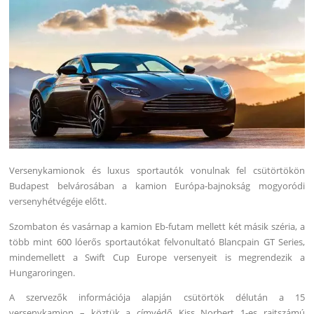
Versenykamionok és luxus sportautók vonulnak fel csütörtökön
Budapest belvárosában a kamion Európa-bajnokság mogyoródi
versenyhétvégéje előtt.
Szombaton és vasárnap a kamion Eb-futam mellett két másik széria, a
több mint 600 lóerős sportautókat felvonultató Blancpain GT Series,
mindemellett a Swift Cup Europe versenyeit is megrendezik a
Hungaroringen.
A szervezők információja alapján csütörtök délután a 15
versenykamion – köztük a címvédő Kiss Norbert 1-es rajtszámú