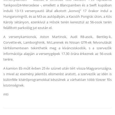
Tankpool24-Mercedese -, emellett a Blancpainben és a Swift kupában
induló 13-13 versenyautó által alkotott „konvoj” 17 órakor indul a
Hungaroringről, és az M3-as autópályán, a Kacsóh Pongrác úton, a Kós
Károly sétányon, ezenkívül a Hősök terén keresztül az 56-osok terén
felállított parkolóig jut ezután el.
A versenykamionok, Aston Martinok, Audi R8-asok, Bentley-k,
Corvette-ek, Lamborghinik, McLarenek és Nissan GTR-ek felvonulását
térítésmentesen tekinthetik meg a kíváncsiskodók, s a szervezők
információja alapján a versenygépek 17.30 órára érkeznek az 56-osok
terére.
A kamion Eb múlt évben 25 év szünet után tért vissza Magyarországra,
s mivel az esemény jelentős elismerést aratott, a szervezők az idén is
különféle kísérőprogramokkal készülnek a várhatóan több tízezer fős
közönségnek.
mti