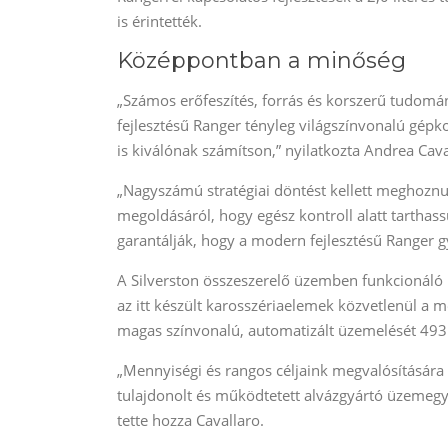
is érintették.
Középpontban a minőség
„Számos erőfeszítés, forrás és korszerű tudom
fejlesztésű Ranger tényleg világszínvonalú gépk
is kiválónak számítson,” nyilatkozta Andrea Cav
„Nagyszámú stratégiai döntést kellett meghoznu
megoldásáról, hogy egész kontroll alatt tarthass
garantálják, hogy a modern fejlesztésű Ranger 
A Silverston összeszerelő üzemben funkcionáló 
az itt készült karosszériaelemek közvetlenül 
magas színvonalú, automatizált üzemelését 493 
„Mennyiségi és rangos céljaink megvalósítására 
tulajdonolt és működtetett alvázgyártó üzemegys
tette hozza Cavallaro.