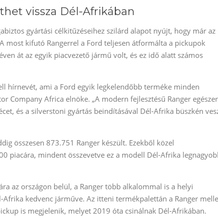
thet vissza Dél-Afrikában
iztos gyártási célkitűzéseihez szilárd alapot nyújt, hogy már az
 A most kifutó Rangerrel a Ford teljesen átformálta a pickupok
en át az egyik piacvezető jármű volt, és ez idő alatt számos
ll hírnevét, ami a Ford egyik legkelendőbb terméke minden
otor Company Africa elnöke. „A modern fejlesztésű Ranger egésze
et, és a silverstoni gyártás beindításával Dél-Afrika büszkén ves
ddig összesen 873.751 Ranger készült. Ezekből közel
00 piacára, mindent összevetve ez a modell Dél-Afrika legnagyob
ára az országon belül, a Ranger több alkalommal is a helyi
Dél-Afrika kedvenc járműve. Az itteni termékpalettán a Ranger melle
ckup is megjelenik, melyet 2019 óta csinálnak Dél-Afrikában.