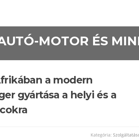
• AUTÓ-MOTOR ÉS MI
Afrikában a modern
er gyártása a helyi és a
acokra
Kategória:
Szolgáltatás