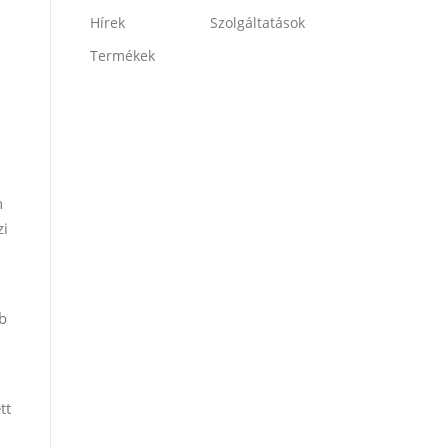
Hírek
Szolgáltatások
Termékek
n
zi
b
tt