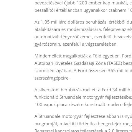
bevezetésével újabb 1200 ember kap munkát, ezá
beszállítói értékláncban ugyanakkor csaknem 1
Az 1,05 milliárd dolláros beruházási értékből du
átalakítására és modernizálására, felépítve az e
automatizált fényezőüzemet, ezenfelül bevezetve 
gyártósorain, ezenfelül a végszerelésben.
Mindemellett megalkották a Föld egyetlen, For
Autóipari Kivételes Gazdasági Zóna (TASEZ) beszá
szomszédságában. A Ford összesen 365 millió dol
szerszámgépeire.
A silverstoni beruházás mellett a Ford 34 millió 
funkcionáló Struandale motorgyár fejlesztésébe; i
100 exportpiaca részére konstruált modern fejl
A Struandale motorgyár fejlesztése abban is nyú
programját, mivel itt történik a hengerfejek m
Rangerrel kapcsolatos fejlesztések a 2,0 literes 