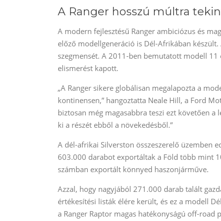
A Ranger hosszú múltra tekin
A modern fejlesztésű Ranger ambiciózus és magab
előző modellgeneráció is Dél-Afrikában készült.
szegmensét. A 2011-ben bemutatott modell 11 év
elismerést kapott.
„A Ranger sikere globálisan megalapozta a mode
kontinensen,” hangoztatta Neale Hill, a Ford M
biztosan még magasabbra teszi ezt követően a léc
ki a részét ebből a növekedésből.”
A dél-afrikai Silverston összeszerelő üzemben e
603.000 darabot exportáltak a Föld több mint 1
számban exportált könnyed haszonjárműve.
Azzal, hogy nagyjából 271.000 darab talált gazd
értékesítési listák élére került, és ez a modell 
a Ranger Raptor magas hatékonyságú off-road pi