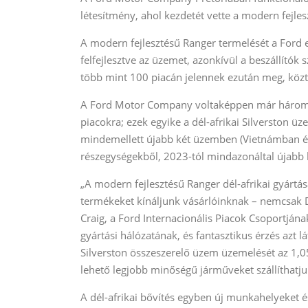
létesítmény, ahol kezdetét vette a modern fejle
A modern fejlesztésű Ranger termelését a Ford 
felfejlesztve az üzemet, azonkívül a beszállítók
több mint 100 piacán jelennek ezután meg, közt
A Ford Motor Company voltaképpen már három lé
piacokra; ezek egyike a dél-afrikai Silverston 
mindemellett újabb két üzemben (Vietnámban és 
részegységekből, 2023-tól mindazonáltal újabb h
„A modern fejlesztésű Ranger dél-afrikai gyártá
termékeket kínáljunk vásárlóinknak – nemcsak 
Craig, a Ford Internacionális Piacok Csoportjána
gyártási hálózatának, és fantasztikus érzés azt l
Silverston összeszerelő üzem üzemelését az 1,0
lehető legjobb minőségű járműveket szállíthatju
A dél-afrikai bővítés egyben új munkahelyeket 