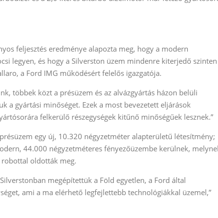
ányos feljesztés eredménye alapozta meg, hogy a modern
ocsi legyen, és hogy a Silverston üzem mindenre kiterjedő szinten
allaro, a Ford IMG működésért felelős igazgatója.
nk, többek közt a présüzem és az alvázgyártás házon belüli
uk a gyártási minőséget. Ezek a most bevezetett eljárások
gyártósorára felkerülő részegységek kitűnő minőségűek lesznek.”
présüzem egy új, 10.320 négyzetméter alapterületű létesítmény;
a modern, 44.000 négyzetméteres fényezőüzembe kerülnek, melyne
robottal oldották meg.
Silverstonban megépítettük a Föld egyetlen, a Ford által
éget, ami a ma elérhető legfejlettebb technológiákkal üzemel,”