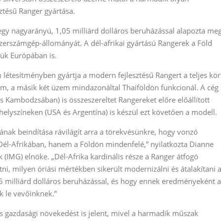
sztésű Ranger gyártása.
egy nagyarányú, 1,05 milliárd dolláros beruházással alapozta meg
 szerszámgép-állományát. A dél-afrikai gyártású Rangerek a Föld
ük Európában is.
tesítményben gyártja a modern fejlesztésű Rangert a teljes kö
üzem, a másik két üzem mindazonáltal Thaiföldön funkcionál. A cég
Kambodzsában) is összeszereltet Rangereket előre előállított
elyszíneken (USA és Argentína) is készül ezt követően a modell.
sának beindítása rávilágít arra a törekvésünkre, hogy vonzó
Dél-Afrikában, hanem a Földön mindenfelé,” nyilatkozta Dianne
k (IMG) elnöke. „Dél-Afrika kardinális része a Ranger átfogó
átni, milyen óriási mértékben sikerült modernizálni és átalakítani 
5 milliárd dolláros beruházással, és hogy ennek eredményeként a
k le vevőinknek.”
és gazdasági növekedést is jelent, mivel a harmadik műszak