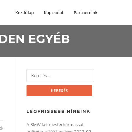
Kezdőlap
Kapcsolat
Partnereink
NDEN EGYÉB
Keresés:
LEGFRISSEBB HÍREINK
A BMW két mesterhármassal
ok
2023-03-
indította a 2023-as évet