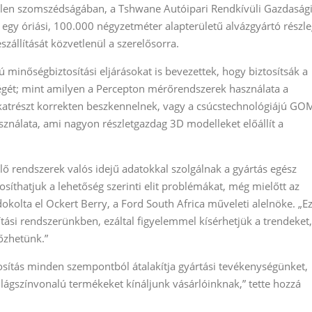
etlen szomszédságában, a Tshwane Autóipari Rendkívüli Gazdaság
t egy óriási, 100.000 négyzetméter alapterületű alvázgyártó részle
zállítását közvetlenül a szerelősorra.
 minőségbiztosítási eljárásokat is bevezettek, hogy biztosítsák a
égét; mint amilyen a Percepton mérőrendszerek használata a
lkatrészt korrekten beszkennelnek, vagy a csúcstechnológiájú GO
nálata, ami nagyon részletgazdag 3D modelleket előállít a
lő rendszerek valós idejű adatokkal szolgálnak a gyártás egész
íthatjuk a lehetőség szerinti elit problémákat, még mielőtt az
ndokolta el Ockert Berry, a Ford South Africa műveleti alelnöke. „Ez
tási rendszerünkben, ezáltal figyelemmel kísérhetjük a trendeket,
őzhetünk.”
tás minden szempontból átalakítja gyártási tevékenységünket,
ilágszínvonalú termékeket kínáljunk vásárlóinknak,” tette hozzá