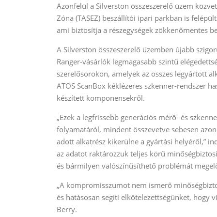
Azonfelül a Silverston összeszerelő üzem közv
Zóna (TASEZ) beszállítói ipari parkban is felépül
ami biztosítja a részegységek zökkenőmentes bes
A Silverston összeszerelő üzemben újabb szigorú
Ranger-vásárlók legmagasabb szintű elégedetts
szerelősorokon, amelyek az összes legyártott a
ATOS ScanBox kéklézeres szkenner-rendszer hasz
készített komponensekről.
„Ezek a legfrissebb generációs mérő- és szkenne
folyamatáról, mindent összevetve sebesen azonos
adott alkatrész kikerülne a gyártási helyéről,” i
az adatot raktározzuk teljes körű minőségbiztosí
és bármilyen valószínűsíthető problémát megel
„A kompromisszumot nem ismerő minőségbiztosí
és hatásosan segíti elkötelezettségünket, hogy v
Berry.