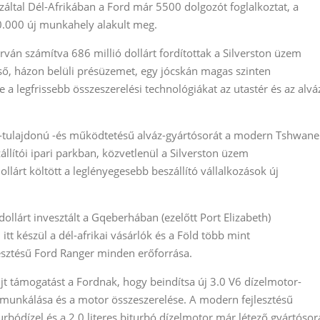
ltal Dél-Afrikában a Ford már 5500 dolgozót foglalkoztat, a
0.000 új munkahely alakult meg.
rván számítva 686 millió dollárt fordítottak a Silverston üzem
lső, házon belüli présüzemet, egy jócskán magas szinten
a legfrissebb összeszerelési technológiákat az utastér és az alvá
d-tulajdonú -és működtetésű alváz-gyártósorát a modern Tshwane
llítói ipari parkban, közvetlenül a Silverston üzem
lárt költött a leglényegesebb beszállító vállalkozások új
dollárt invesztált a Gqeberhában (ezelőtt Port Elizabeth)
tt készül a dél-afrikai vásárlók és a Föld több mint
esztésű Ford Ranger minden erőforrása.
jt támogatást a Fordnak, hogy beindítsa új 3.0 V6 dízelmotor-
egmunkálása és a motor összeszerelése. A modern fejlesztésű
turbódízel és a 2,0 literes biturbó dízelmotor már létező gyártósor