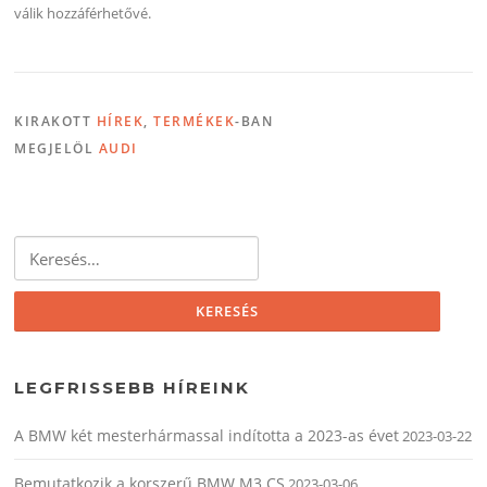
válik hozzáférhetővé.
KIRAKOTT
HÍREK
,
TERMÉKEK
-BAN
MEGJELÖL
AUDI
Keresés:
LEGFRISSEBB HÍREINK
A BMW két mesterhármassal indította a 2023-as évet
2023-03-22
Bemutatkozik a korszerű BMW M3 CS
2023-03-06