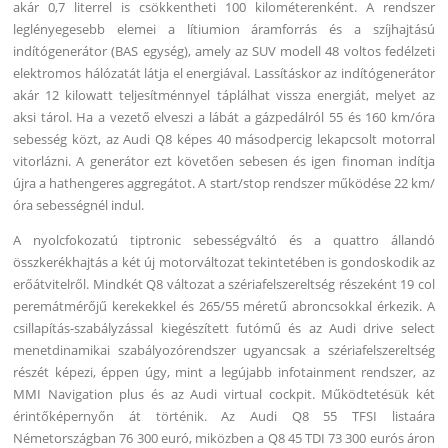
akár 0,7 literrel is csökkentheti 100 kilométerenként. A rendszer
leglényegesebb elemei a lítiumion áramforrás és a szíjhajtású
indítógenerátor (BAS egység), amely az SUV modell 48 voltos fedélzeti
elektromos hálózatát látja el energiával. Lassításkor az indítógenerátor
akár 12 kilowatt teljesítménnyel táplálhat vissza energiát, melyet az
aksi tárol. Ha a vezető elveszi a lábát a gázpedálról 55 és 160 km/óra
sebesség közt, az Audi Q8 képes 40 másodpercig lekapcsolt motorral
vitorlázni. A generátor ezt követően sebesen és igen finoman indítja
újra a hathengeres aggregátot. A start/stop rendszer működése 22 km/
óra sebességnél indul.
A nyolcfokozatú tiptronic sebességváltó és a quattro állandó
összkerékhajtás a két új motorváltozat tekintetében is gondoskodik az
erőátvitelről. Mindkét Q8 változat a szériafelszereltség részeként 19 col
peremátmérőjű kerekekkel és 265/55 méretű abroncsokkal érkezik. A
csillapítás-szabályzással kiegészített futómű és az Audi drive select
menetdinamikai szabályozórendszer ugyancsak a szériafelszereltség
részét képezi, éppen úgy, mint a legújabb infotainment rendszer, az
MMI Navigation plus és az Audi virtual cockpit. Működtetésük két
érintőképernyőn át történik. Az Audi Q8 55 TFSI listaára
Németországban 76 300 euró, miközben a Q8 45 TDI 73 300 eurós áron