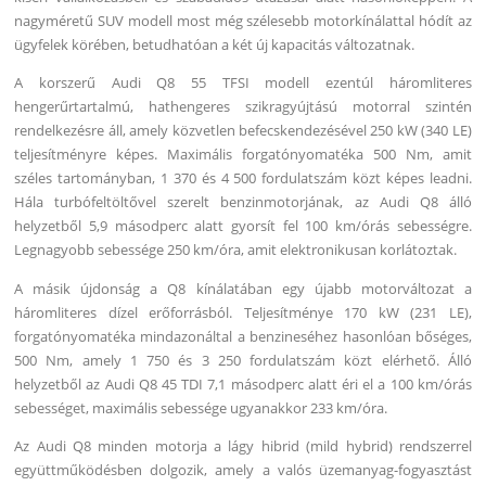
nagyméretű SUV modell most még szélesebb motorkínálattal hódít az
ügyfelek körében, betudhatóan a két új kapacitás változatnak.
A korszerű Audi Q8 55 TFSI modell ezentúl háromliteres
hengerűrtartalmú, hathengeres szikragyújtású motorral szintén
rendelkezésre áll, amely közvetlen befecskendezésével 250 kW (340 LE)
teljesítményre képes. Maximális forgatónyomatéka 500 Nm, amit
széles tartományban, 1 370 és 4 500 fordulatszám közt képes leadni.
Hála turbófeltöltővel szerelt benzinmotorjának, az Audi Q8 álló
helyzetből 5,9 másodperc alatt gyorsít fel 100 km/órás sebességre.
Legnagyobb sebessége 250 km/óra, amit elektronikusan korlátoztak.
A másik újdonság a Q8 kínálatában egy újabb motorváltozat a
háromliteres dízel erőforrásból. Teljesítménye 170 kW (231 LE),
forgatónyomatéka mindazonáltal a benzineséhez hasonlóan bőséges,
500 Nm, amely 1 750 és 3 250 fordulatszám közt elérhető. Álló
helyzetből az Audi Q8 45 TDI 7,1 másodperc alatt éri el a 100 km/órás
sebességet, maximális sebessége ugyanakkor 233 km/óra.
Az Audi Q8 minden motorja a lágy hibrid (mild hybrid) rendszerrel
együttműködésben dolgozik, amely a valós üzemanyag-fogyasztást