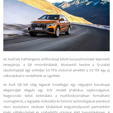
Az Audi két hathengeres erőforrással bővíti luxusszínvonalat képviselő
terepjárója, a Q8 motorkínálatát. Mostantól kezdve a Q-család
zászlóshajóját egy erőteljes 3.0 TFSI motorral amellett a 3.0 TDI egy új
változatával is rendelhetik az ügyfelek.
Az Audi Q8 két világ legjavát összefogja: egy négyajtós luxuskupé
eleganciáját elegyíti egy SUV modell praktikus sajátosságaival.
Nagyvonalú belső térkínálata a multifunkcionálisan formálható
csomagtérrel, a legújabb működési és futómű technológiával ezenkívül
okos asszisztens rendszer kínálatával kiegyensúlyozott partnerként
kíséri vállalkozásbeli és szabadidős utazásai alatt hasonlóképpen. A